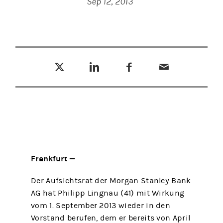
Sep 12, 2013
Tweet this
Share this on LinkedIn
Share this on Facebook
Email this
(opens in a new tab)
(opens in a new tab)
(opens in a new tab)
Frankfurt —
Der Aufsichtsrat der Morgan Stanley Bank
AG hat Philipp Lingnau (41) mit Wirkung
vom 1. September 2013 wieder in den
Vorstand berufen, dem er bereits von April