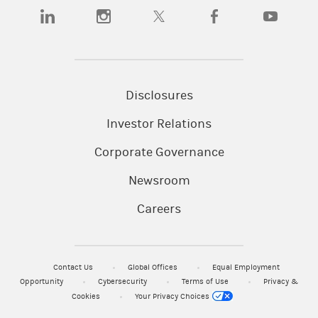
(opens in a new tab)
(opens in a new tab)
(opens in a new tab)
(opens in a new tab)
(opens in a
Disclosures
Investor Relations
Corporate Governance
Newsroom
Careers
Contact Us
Global Offices
Equal Employment
Opportunity
Cybersecurity
Terms of Use
Privacy &
Cookies
Your Privacy Choices