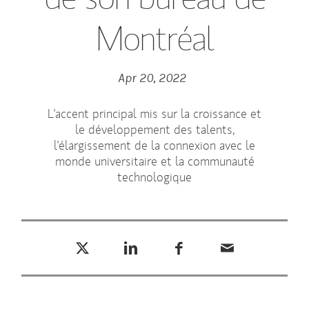
Montréal
Apr 20, 2022
L'accent principal mis sur la croissance et
le développement des talents,
l'élargissement de la connexion avec le
monde universitaire et la communauté
technologique
Tweet this
Share this on LinkedIn
Share this on Facebook
Email this
(opens in a new tab)
(opens in a new tab)
(opens in a new tab)