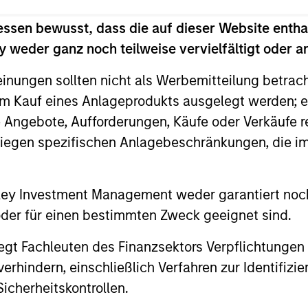
essen bewusst, dass die auf dieser Website entha
 weder ganz noch teilweise vervielfältigt oder 
TALES FROM THE EMERGING WORLD
VIERTELJ
einungen sollten nicht als Werbemitteilung betrac
From Electric Vehicles to
The B
m Kauf eines Anlageprodukts ausgelegt werden; e
Humanoids: China’s Next
Augus
e Angebote, Aufforderungen, Käufe oder Verkäufe 
Manufacturing Leap
liegen spezifischen Anlagebeschränkungen, die i
Humanoid robots sit at the intersection of
Use The B
hardware, AI, manufacturing, real-world
the marke
data and customer integration. Longer-term
and insig
value may depend more on intelligence,
the curre
nley Investment Management weder garantiert noch
software and fleet learning. Jerry Pang and
 oder für einen bestimmten Zweck geeignet sind.
Rose Kim examine how China’s humanoid
robots are beginning to move from
gt Fachleuten des Finanzsektors Verpflichtungen
05-AUG-2026
05-AUG-
televised spectacles to manufacturing and
hindern, einschließlich Verfahren zur Identifizi
commercial roles.
icherheitskontrollen.