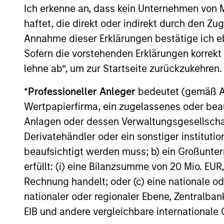
Ich erkenne an, dass kein Unternehmen von
haftet, die direkt oder indirekt durch den Z
Annahme dieser Erklärungen bestätige ich e
Sofern die vorstehenden Erklärungen korrekt s
lehne ab“, um zur Startseite zurückzukehren.
*
Professioneller Anleger
bedeutet (gemäß Ausl
CONSILIENT OBSERVER
Wertpapierfirma, ein zugelassenes oder beau
The Wisdom of Crowds in
Anlagen oder dessen Verwaltungsgesellschaf
Markets: Crowd Behavior in
Derivatehändler oder ein sonstiger institutio
Prediction, Betting, and Stock
beaufsichtigt werden muss; b) ein Großunt
We review the wisdom of crowds in the
Markets
erfüllt: (i) eine Bilanzsumme von 20 Mio. EUR
context of prediction markets, sports
betting markets, parimutuel betting
Rechnung handelt; oder (c) eine nationale od
markets, and the stock market. For each,
nationaler oder regionaler Ebene, Zentralban
we describe the market, give a history,
EIB und andere vergleichbare internationale
examine its accuracy, see how it