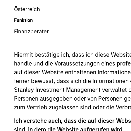
Österreich
Anlageklasse
Teams
Funktion
Finanzberater
Hiermit bestätige ich, dass ich diese Websi
handle und die Voraussetzungen eines
profe
auf dieser Website enthaltenen Informatione
ferner bewusst, dass sich die Informatione
253
of
253
Ergebnissen
Stanley Investment Management verwaltet od
Personen ausgegeben oder von Personen genu
zum Vertrieb zugelassen sind oder die Verbr
Ich verstehe auch, dass die auf dieser Webs
sind, in dem die Website aufgerufen wird.