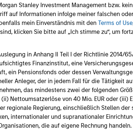
 Morgan Stanley Investment Management bzw. kein
ugriff auf Informationen infolge meiner falschen od
benfalls mein Einverständnis mit den
Terms of Use
ind, klicken Sie bitte auf „Ich stimme zu“, um fortz
egung in Anhang II Teil I der Richtlinie 2014/65/EU
ARTIKEL
ARTIKEL
fsichtigtes Finanzinstitut, eine Versicherungsge
Private Credit Market Monitor
Broad 
t, ein Pensionsfonds oder dessen Verwaltungsges
- Q2 2026
Multi-
neller Anleger, der in jedem Fall für die Tätigkeit
World 
ernehmen, das mindestens zwei der folgenden Gr
Timely insights on the private credit
What shou
Disper
, (ii) Nettoumsatzerlöse von 40 Mio. EUR oder (iii) 
landscape, exploring the trends, market
watching 
developments, and investment
Markets F
er regionale Regierung, einschließlich Stellen de
considerations shaping the asset class.
key issue
ken, internationaler und supranationaler Einrichtun
 Organisationen, die auf eigene Rechnung handeln.