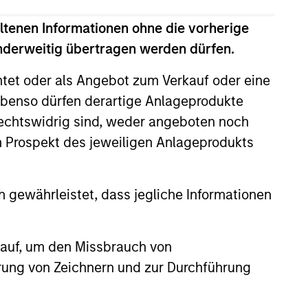
ltenen Informationen ohne die vorherige
anderweitig übertragen werden dürfen.
ÄHRLICH
htet oder als Angebot zum Verkauf oder eine
EAT™ for Q3 2026 -
benso dürfen derartige Anlageprodukte
t
rechtswidrig sind, weder angeboten noch
m Prospekt des jeweiligen Anlageprodukts
EAT™ as your timely resource for
ts. Each edition gives you ideas
hts that show you how to navigate
nt investment environment.
 gewährleistet, dass jegliche Informationen
 auf, um den Missbrauch von
2026
erung von Zeichnern und zur Durchführung