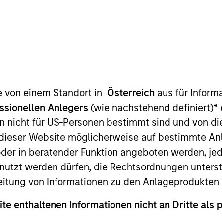
zeitraum
Medientyp
Alle
te von einem Standort in
Österreich
aus für Inform
ssionellen Anlegers
(wie nachstehend definiert)
*
e
n nicht für US-Personen bestimmt sind und von die
n dieser Website möglicherweise auf bestimmte A
er in beratender Funktion angeboten werden, jedo
tzt werden dürfen, die Rechtsordnungen unterste
eitung von Informationen zu den Anlageprodukten 
ite enthaltenen Informationen nicht an Dritte als 