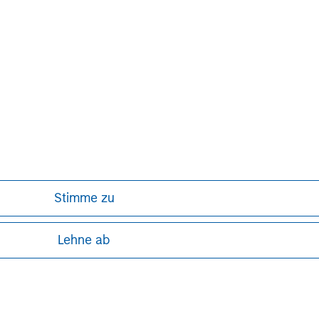
how it can shape investor outcomes,
yields, m
including through exchange-traded
income se
products.
opportunit
27-JUL-2026
22-JUL-2
Mehr laden
Stimme zu
Lehne ab
ley
ley Careers