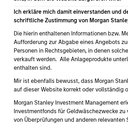
Ich erkläre mich damit einverstanden und d
schriftliche Zustimmung von Morgan Stanley
ARTIKEL
Die hierin enthaltenen Informationen bzw. M
Real Estate Midyear Outlook:
Aufforderung zur Abgabe eines Angebots zu
Constructive Amid Fluid
Personen in Rechtsgebieten, in denen solch
Backdrop
verkauft werden. Alle Anlageprodukte unter
The current macroenvironment remains
resilient despite elevated volatility and
enthalten sind.
divergence across markets. As inflation and
energy prices keep central banks hawkish,
Mir ist ebenfalls bewusst, dass Morgan Sta
real estate continues to offer attractive
auf dieser Website korrekt oder vollständig
relative value, supported by a 25%
repricing, durable income streams, and
Morgan Stanley Investment Management erle
07-AUG-2026
constrained supply. In this environment,
Investmentfonds für Geldwäschezwecke zu ver
diversified portfolios and selective asset-
von Überprüfungen und anderen relevanten S
level investing remain critical.