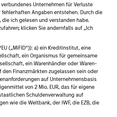
 verbundenes Unternehmen für Verluste
er fehlerhaften Angaben entstehen. Durch die
, die ich gelesen und verstanden habe.
ufahren; klicken Sie andernfalls auf „Ich
 („MiFID“)): a) ein Kreditinstitut, eine
sellschaft, ein Organismus für gemeinsame
Markets Fixed Income
ellschaft, ein Warenhändler oder Waren-
Sector Playbook: A
 auf den Finanzmärkten zugelassen sein oder
of Increasing
ößenanforderungen auf Unternehmensbasis
ld fixed income investors be
sion
Eigenmittel von 2 Mio. EUR, das für eigene
for the rest of 2026? The Broad
ixed Income team explores the
r staatlichen Schuldenverwaltung auf
s.
gen wie die Weltbank, der IWF, die EZB, die