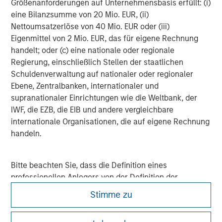
customer integration. Longer-term value may
c
Größenanforderungen auf Unternehmensbasis erfüllt: (i)
depend more on intelligence, software and fleet
eine Bilanzsumme von 20 Mio. EUR, (ii)
learning. Jerry Pang and Rose Kim examine how
Nettoumsatzerlöse von 40 Mio. EUR oder (iii)
China’s humanoid robots are beginning to move
Eigenmittel von 2 Mio. EUR, das für eigene Rechnung
from televised spectacles to manufacturing and
handelt; oder (c) eine nationale oder regionale
commercial roles.
Regierung, einschließlich Stellen der staatlichen
05-AUG-2026
0
Schuldenverwaltung auf nationaler oder regionaler
Ebene, Zentralbanken, internationaler und
supranationaler Einrichtungen wie die Weltbank, der
IWF, die EZB, die EIB und andere vergleichbare
internationale Organisationen, die auf eigene Rechnung
handeln.
Bitte beachten Sie, dass die Definition eines
professionellen Anlegers von der Definition der
Regulierungsbehörde des Landes abweichen kann, von
Stimme zu
dem aus auf die Website zugegriffen wird.