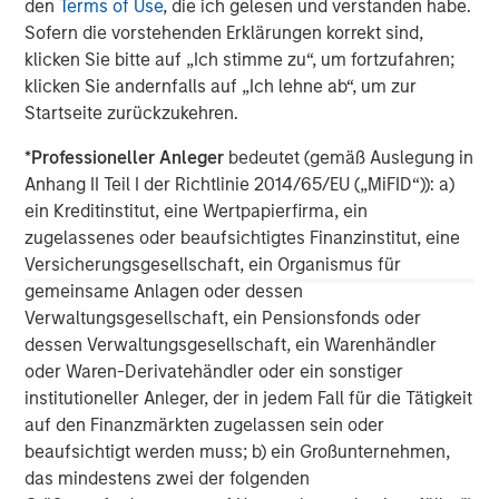
den
Terms of Use
, die ich gelesen und verstanden habe.
Vorgestellte Einblicke
Sofern die vorstehenden Erklärungen korrekt sind,
klicken Sie bitte auf „Ich stimme zu“, um fortzufahren;
klicken Sie andernfalls auf „Ich lehne ab“, um zur
Startseite zurückzukehren.
*
Professioneller Anleger
bedeutet (gemäß Auslegung in
Anhang II Teil I der Richtlinie 2014/65/EU („MiFID“)): a)
ein Kreditinstitut, eine Wertpapierfirma, ein
zugelassenes oder beaufsichtigtes Finanzinstitut, eine
Versicherungsgesellschaft, ein Organismus für
gemeinsame Anlagen oder dessen
Verwaltungsgesellschaft, ein Pensionsfonds oder
TALES FROM THE EMERGING WORLD
V
dessen Verwaltungsgesellschaft, ein Warenhändler
oder Waren-Derivatehändler oder ein sonstiger
From Electric Vehicles to Humanoids:
T
institutioneller Anleger, der in jedem Fall für die Tätigkeit
China’s Next Manufacturing Leap
U
auf den Finanzmärkten zugelassen sein oder
Humanoid robots sit at the intersection of
m
beaufsichtigt werden muss; b) ein Großunternehmen,
hardware, AI, manufacturing, real-world data and
i
das mindestens zwei der folgenden