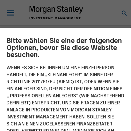
Bitte wählen Sie eine der folgenden
INSIGHTS
Optionen, bevor Sie diese Website
besuchen.
Video: Fundamentaldaten,
Kapitalflüsse und Chancen
WENN ES SICH BEI IHNEN UM EINE EINZELPERSON
HANDELT, DIE EIN „KLEINANLEGER“ IM SINNE DER
bei Anleihen der
RICHTLINIE 2011/61/EU (AIFMD) IST, ODER WENN SIE
EIN ANLEGER SIND, DER NICHT DER DEFINITION EINES
Schwellenländer
„ PROFESSIONELLEN ANLEGERS“ (WIE NACHSTEHEND
DEFINIERT) ENTSPRICHT, UND SIE FRAGEN ZU EINER
ANLAGE IN PRODUKTEN VON MORGAN STANLEY
03 NOVEMBER 2025
INVESTMENT MANAGEMENT HABEN, SOLLTEN SIE
SICH AN EINEN ZUGELASSENEN FINANZBERATER
Brad Godfrey, CFA
ODER -VERMITTLER WENDEN. WENN SIE SICH AN