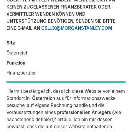
Managing Director
KEINEN ZUGELASSENEN FINANZBERATER ODER -
VERMITTLER WENDEN KÖNNEN UND
UNTERSTÜTZUNG BENÖTIGEN, SENDEN SIE BITTE
EINE E-MAIL AN
CSLUX@MORGANSTANLEY.COM
Sitz
Österreich
Play
Funktion
Finanzberater
Video
Hiermit bestätige ich, dass ich diese Website von einem
Standort in
Österreich
aus für Informationszwecke
Anleihen der Schwellenländer verzeichnen neue
besuche, auf eigene Rechnung handle und die
Kapitalzuflüsse – und das aus gutem Grund. Die
Voraussetzungen eines
professionellen Anlegers
(wie
Bewertungen erscheinen attraktiv, die Fundamentaldaten
nachstehend definiert)
*
erfülle. Ich bin mir dessen
verbessern sich, und die Anleger versuchen erneut, sich
bewusst, dass die auf dieser Website enthaltenen
über die USA hinaus zu diversifizieren. Wir konzentrieren