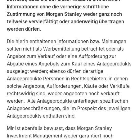
Featured Products
Informationen ohne die vorherige schriftliche
Emerging Markets Debt Fund
Zustimmung von Morgan Stanley weder ganz noch
teilweise vervielfältigt oder anderweitig übertragen
werden dürfen.
Emerging Markets Corporate Debt Fund
Die hierin enthaltenen Informationen bzw. Meinungen
Emerging Markets Debt Opportunities Fund
sollten nicht als Werbemitteilung betrachtet oder als
Angebot zum Verkauf oder eine Aufforderung zur
Abgabe eines Angebots zum Kauf eines Anlageprodukts
Ähnliche Einblicke
ausgelegt werden; ebenso dürfen derartige
ARTIKEL
Anlageprodukte Personen in Rechtsgebieten, in denen
solche Angebote, Aufforderungen, Käufe oder Verkäufe
Emerging Markets Debt Monitor – Q2 2026
rechtswidrig sind, weder angeboten noch verkauft
werden. Alle Anlageprodukte unterliegen spezifischen
Anlagebeschränkungen, die im Prospekt des jeweiligen
ARTIKEL
Anlageprodukts enthalten sind.
Schwellenländeranleihen behaupten sich
trotz zunehmender geopolitischer
Mir ist ebenfalls bewusst, dass Morgan Stanley
Spannungen
Investment Management weder garantiert noch