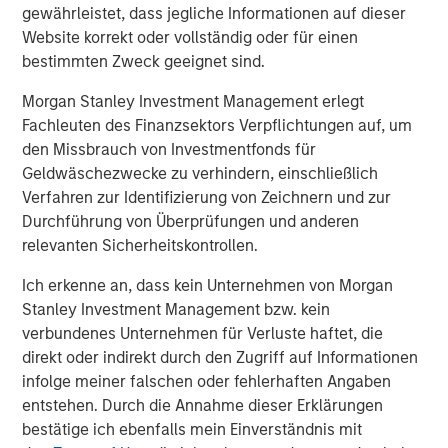
gewährleistet, dass jegliche Informationen auf dieser
VIDEO
Website korrekt oder vollständig oder für einen
bestimmten Zweck geeignet sind.
Video: Warum man jetzt in
Schwellenländeranleihen investieren sollte -
Morgan Stanley Investment Management erlegt
Strategie, Wettbewerbsvorteil und
Fachleuten des Finanzsektors Verpflichtungen auf, um
langfristige Chancen
den Missbrauch von Investmentfonds für
Geldwäschezwecke zu verhindern, einschließlich
The Author
Verfahren zur Identifizierung von Zeichnern und zur
Durchführung von Überprüfungen und anderen
relevanten Sicherheitskontrollen.
Ich erkenne an, dass kein Unternehmen von Morgan
Stanley Investment Management bzw. kein
Brad Godfrey, CFA
verbundenes Unternehmen für Verluste haftet, die
Managing Director
direkt oder indirekt durch den Zugriff auf Informationen
infolge meiner falschen oder fehlerhaften Angaben
entstehen. Durch die Annahme dieser Erklärungen
bestätige ich ebenfalls mein Einverständnis mit