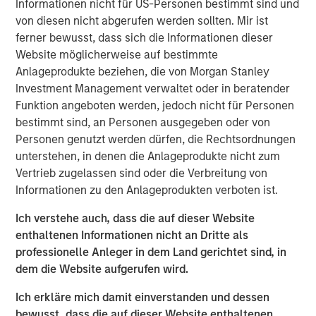
Informationen nicht für US-Personen bestimmt sind und
uns auf die politische Ausrichtung, die lokale
von diesen nicht abgerufen werden sollten. Mir ist
Marktdynamik und die Anlegerstimmung als wesentliche
ferner bewusst, dass sich die Informationen dieser
Performancetreiber in diesem von Veränderungen
Website möglicherweise auf bestimmte
geprägten globalen Umfeld. Sehen Sie sich unser Video
Anlageprodukte beziehen, die von Morgan Stanley
an und erfahren Sie mehr.
Investment Management verwaltet oder in beratender
Funktion angeboten werden, jedoch nicht für Personen
Emerging Markets Debt Team
bestimmt sind, an Personen ausgegeben oder von
Personen genutzt werden dürfen, die Rechtsordnungen
Our over 40-year history of managing emerging markets
unterstehen, in denen die Anlageprodukte nicht zum
debt has given us a unique perspective on managing risk
Vertrieb zugelassen sind oder die Verbreitung von
for our clients. Our focus on utilizing the full investment
Informationen zu den Anlageprodukten verboten ist.
universe, concentrating our research on countries and
companies exhibiting structural changes, and our world-
Ich verstehe auch, dass die auf dieser Website
class dedicated trading and operations team
enthaltenen Informationen nicht an Dritte als
differentiates us from other managers and drives our
professionelle Anleger in dem Land gerichtet sind, in
performance.
dem die Website aufgerufen wird.
Ich erkläre mich damit einverstanden und dessen
bewusst, dass die auf dieser Website enthaltenen