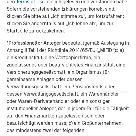
den
Terms of Use
, die ich gelesen und verstanden habe.
Sofern die vorstehenden Erklärungen korrekt sind,
klicken Sie bitte auf „Ich stimme zu“, um fortzufahren;
klicken Sie andernfalls auf „Ich lehne ab“, um zur
Startseite zurückzukehren.
*
Professioneller Anleger
bedeutet (gemäß Auslegung in
Anhang II Teil I der Richtlinie 2014/65/EU („MiFID“)): a)
ein Kreditinstitut, eine Wertpapierfirma, ein
Important Information:
zugelassenes oder beaufsichtigtes Finanzinstitut, eine
Diversification does not eliminate the risk of loss.
Versicherungsgesellschaft, ein Organismus für
The views and opinions are those of the author as of the date of
gemeinsame Anlagen oder dessen
publication and are subject to change at any time due to market
or economic conditions and may not necessarily come to pass.
Verwaltungsgesellschaft, ein Pensionsfonds oder
The views expressed do not reflect the opinions of all
dessen Verwaltungsgesellschaft, ein Warenhändler
investment personnel at Morgan Stanley Investment
oder Waren-Derivatehändler oder ein sonstiger
Management (MSIM) and its subsidiaries and affiliates
(collectively the Firm”), and may not be reflected in all the
institutioneller Anleger, der in jedem Fall für die Tätigkeit
strategies and products that the Firm offers.
auf den Finanzmärkten zugelassen sein oder
This material is for the benefit of persons whom the Firm
beaufsichtigt werden muss; b) ein Großunternehmen,
reasonably believes it is permitted to communicate to and
das mindestens zwei der folgenden
should not be forwarded to any other person without the