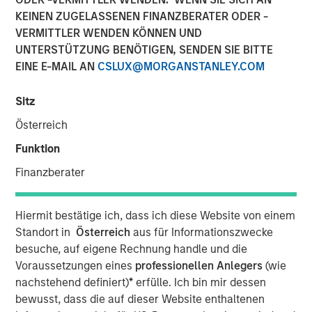
KEINEN ZUGELASSENEN FINANZBERATER ODER -
VERMITTLER WENDEN KÖNNEN UND
UNTERSTÜTZUNG BENÖTIGEN, SENDEN SIE BITTE
EINE E-MAIL AN
CSLUX@MORGANSTANLEY.COM
Sitz
Play
Österreich
Funktion
Finanzberater
Video
Hiermit bestätige ich, dass ich diese Website von einem
Standort in
Österreich
aus für Informationszwecke
Portfolio Solutions Group
besuche, auf eigene Rechnung handle und die
The Portfolio Solutions Group is a comprehensive multi-
Voraussetzungen eines
professionellen Anlegers
(wie
asset business, with activity across all asset strategies
nachstehend definiert)
*
erfülle. Ich bin mir dessen
and types (traditional and alternative), through solutions
bewusst, dass die auf dieser Website enthaltenen
that span fully liquid (public assets), comprehensive