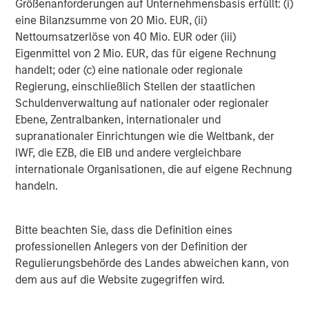
Größenanforderungen auf Unternehmensbasis erfüllt: (i)
consent of the Firm. It is not addressed to any other person and
may not be used by them for any purpose whatsoever. It is the
eine Bilanzsumme von 20 Mio. EUR, (ii)
responsibility of every person reading this material to fully
Nettoumsatzerlöse von 40 Mio. EUR oder (iii)
observe the laws of any relevant country, including obtaining
any governmental or other consent which may be required or
Eigenmittel von 2 Mio. EUR, das für eigene Rechnung
observing any other formality which needs to be observed in
handelt; oder (c) eine nationale oder regionale
that country.
Regierung, einschließlich Stellen der staatlichen
This material is a general communication, which is not impartial,
Schuldenverwaltung auf nationaler oder regionaler
is for informational and educational purposes only, not a
Ebene, Zentralbanken, internationaler und
recommendation to purchase or sell specific securities, or to
adopt any particular investment strategy. Information does not
supranationaler Einrichtungen wie die Weltbank, der
address financial objectives, situation or specific needs of
IWF, die EZB, die EIB und andere vergleichbare
individual investors.
internationale Organisationen, die auf eigene Rechnung
Any charts and graphs provided are for illustrative purposes
handeln.
only. Any performance quoted represents past performance
.
Past performance does not guarantee future results
. All
investments involve risks, including the possible loss of
principal.
Bitte beachten Sie, dass die Definition eines
professionellen Anlegers von der Definition der
For the complete content and important disclosures, refer to
the
Article’s PDF
.
Regulierungsbehörde des Landes abweichen kann, von
dem aus auf die Website zugegriffen wird.