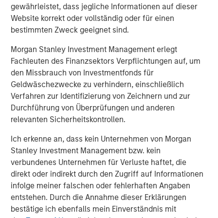
gewährleistet, dass jegliche Informationen auf dieser
Website korrekt oder vollständig oder für einen
bestimmten Zweck geeignet sind.
Morgan Stanley Investment Management erlegt
Fachleuten des Finanzsektors Verpflichtungen auf, um
den Missbrauch von Investmentfonds für
TALES FROM THE EMERGING WORLD
V
Geldwäschezwecke zu verhindern, einschließlich
Verfahren zur Identifizierung von Zeichnern und zur
From Electric Vehicles to Humanoids:
T
Durchführung von Überprüfungen und anderen
China’s Next Manufacturing Leap
relevanten Sicherheitskontrollen.
U
Humanoid robots sit at the intersection of
m
Ich erkenne an, dass kein Unternehmen von Morgan
hardware, AI, manufacturing, real-world data and
i
Stanley Investment Management bzw. kein
customer integration. Longer-term value may
c
verbundenes Unternehmen für Verluste haftet, die
depend more on intelligence, software and fleet
direkt oder indirekt durch den Zugriff auf Informationen
learning. Jerry Pang and Rose Kim examine how
infolge meiner falschen oder fehlerhaften Angaben
China’s humanoid robots are beginning to move
entstehen. Durch die Annahme dieser Erklärungen
from televised spectacles to manufacturing and
bestätige ich ebenfalls mein Einverständnis mit
commercial roles.
05-AUG-2026
0