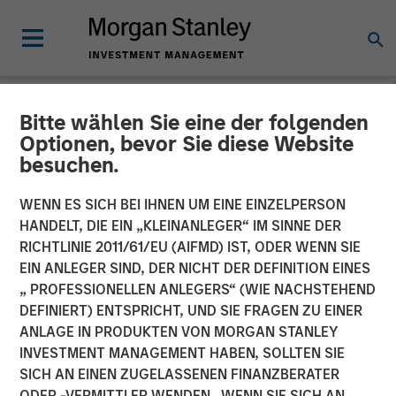
Bitte wählen Sie eine der folgenden
INSIGHTS
Optionen, bevor Sie diese Website
besuchen.
Introducing the Morgan
Stanley Private Markets
WENN ES SICH BEI IHNEN UM EINE EINZELPERSON
HANDELT, DIE EIN „KLEINANLEGER“ IM SINNE DER
ELTIF
RICHTLINIE 2011/61/EU (AIFMD) IST, ODER WENN SIE
EIN ANLEGER SIND, DER NICHT DER DEFINITION EINES
„ PROFESSIONELLEN ANLEGERS“ (WIE NACHSTEHEND
30 NOVEMBER 2025
DEFINIERT) ENTSPRICHT, UND SIE FRAGEN ZU EINER
ANLAGE IN PRODUKTEN VON MORGAN STANLEY
Steven Turner, CFA
INVESTMENT MANAGEMENT HABEN, SOLLTEN SIE
Managing Director
SICH AN EINEN ZUGELASSENEN FINANZBERATER
ODER -VERMITTLER WENDEN. WENN SIE SICH AN