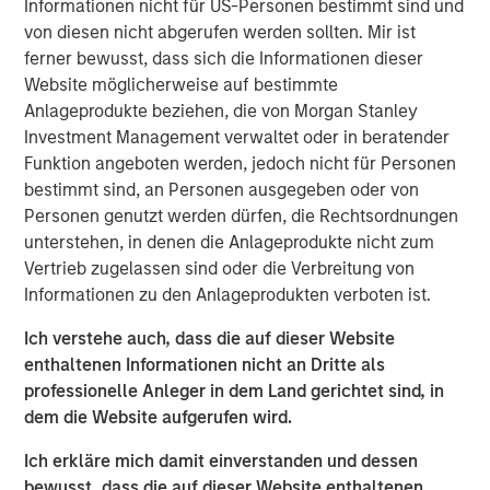
Informationen nicht für US-Personen bestimmt sind und
(public and private assets) and fully private portfolios.
von diesen nicht abgerufen werden sollten. Mir ist
Offerings are delivered via a managed portfolio or model,
ferner bewusst, dass sich die Informationen dieser
in discretionary or advisory format.
Website möglicherweise auf bestimmte
Anlageprodukte beziehen, die von Morgan Stanley
Investment Management verwaltet oder in beratender
Ähnliche Einblicke
Funktion angeboten werden, jedoch nicht für Personen
QUARTERLY
bestimmt sind, an Personen ausgegeben oder von
Personen genutzt werden dürfen, die Rechtsordnungen
Private Markets Perspectives Q2 Webinar
unterstehen, in denen die Anlageprodukte nicht zum
Vertrieb zugelassen sind oder die Verbreitung von
Informationen zu den Anlageprodukten verboten ist.
QUARTERLY
Private Markets Perspectives Q1 Webinar
Ich verstehe auch, dass die auf dieser Website
enthaltenen Informationen nicht an Dritte als
professionelle Anleger in dem Land gerichtet sind, in
QUARTERLY
dem die Website aufgerufen wird.
Private Markets Perspectives Q4 Webinar
Ich erkläre mich damit einverstanden und dessen
bewusst, dass die auf dieser Website enthaltenen