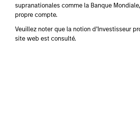
supranationales comme la Banque Mondiale, le 
propre compte.
Veuillez noter que la notion d’Investisseur pr
site web est consulté.
Nirav Mehta
Ar
Managing Director
Man