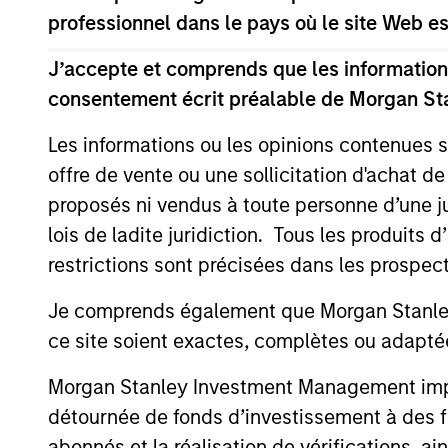
professionnel dans le pays où le site Web es
financial performance.
J’accepte et comprends que les informations
On a selective basis, we also purs
consentement écrit préalable de Morgan St
to the business. Our investment pr
Les informations ou les opinions contenues 
creation, as opposed to employing 
offre de vente ou une sollicitation d'achat de
public market values.
proposés ni vendus à toute personne d’une juri
lois de ladite juridiction. Tous les produits 
Our team invests across sectors, pa
restrictions sont précisées dans les prospec
financial services, health care a
countries in the region, and have p
Je comprends également que Morgan Stanley 
ce site soient exactes, complètes ou adapté
Morgan Stanley Investment Management impose
How We Work With C
détournée de fonds d’investissement à des f
abonnés et la réalisation de vérifications, ai