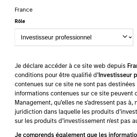
Overview
France
Rôle
Morgan Stanley Pri
investments and cont
Je déclare accéder à ce site web depuis
Fra
conditions pour être qualifié d’
Investisseur 
contenues sur ce site ne sont pas destinées
informations contenues sur ce site peuvent 
Overview
Management, qu’elles ne s'adressent pas à, ni
juridiction dans laquelle les produits d’inves
Morgan Stanley Private Equity Asia 
sur les produits d’investissement n'est pas a
companies with substantial busines
Je comprends également que les information
businesses with strong brands, su