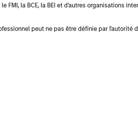
FMI, la BCE, la BEI et d'autres organisations inter
ofessionnel peut ne pas être définie par l'autorité 
jun Saigal
Jun Xu
aging Director
Managing Director