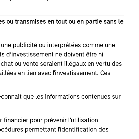
s ou transmises en tout ou en partie sans le
d significant value
intrinsic value
e une publicité ou interprétées comme une
ously increasing
its d’investissement ne doivent être ni
 achat ou vente seraient illégaux en vertu des
aillées en lien avec l'investissement. Ces
strial products,
most major
am.
onnait que les informations contenues sur
nancier pour prévenir l’utilisation
cédures permettant l'identification des