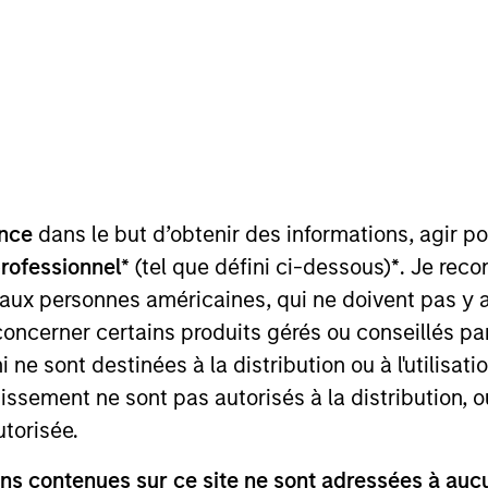
Team
Portfolio
vate Equity Asia invests primarily in highly 
rol buyouts in growth-oriented companies l
Asia-Pacific region.
nce
dans le but d’obtenir des informations, agir p
professionnel*
(tel que défini ci-dessous)
*
. Je rec
 aux personnes américaines, qui ne doivent pas y 
concerner certains produits gérés ou conseillés p
 ne sont destinées à la distribution ou à l'utilisat
tissement ne sont pas autorisés à la distribution, o
specializes in privately negotiated minority inves
utorisée.
s operations in the Asia-Pacific region. We targe
s contenues sur ce site ne sont adressées à aucun
stainable competitive advantages and proven track