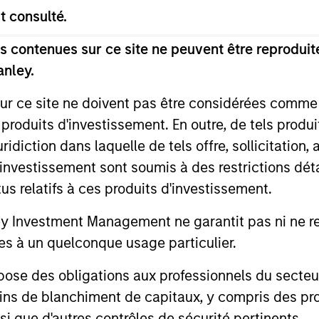
t consulté.
 contenues sur ce site ne peuvent être reproduite
ue control investments where we believe we can ad
anley.
ocess is geared toward generating returns through 
sur ce site ne doivent pas être considérées comm
excessive financial leverage or relying on continu
 produits d'investissement. En outre, de tels produ
diction dans laquelle de tels offre, sollicitation,
d’investissement sont soumis à des restrictions dét
rticularly in the areas of consumer products, indu
tus relatifs à ces produits d'investissement.
nd telecom/technology. We have executed deals in 
resence in India, China, Korea, Thailand, and Vietn
Investment Management ne garantit pas ni ne rec
es à un quelconque usage particulier.
 des obligations aux professionnels du secteur fi
ompanies
ins de blanchiment de capitaux, y compris des pro
nsi que d'autres contrôles de sécurité pertinents.