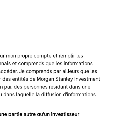
Team Insights
structured minority
ocated throughout the
our mon propre compte et remplir les
onnais et comprends que les informations
accéder. Je comprends par ailleurs que les
ar des entités de Morgan Stanley Investment
ion par, des personnes résidant dans une
u dans laquelle la diffusion d'informations
tments in
t fast-growing
e partie autre qu’un investisseur
 records of