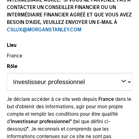
CONTACTER UN CONSEILLER FINANCIER OU UN
INTERMÉDIAIRE FINANCIER AGRÉÉ ET QUE VOUS AVEZ
BESOIN D’AIDE, VEUILLEZ ENVOYER UN E-MAIL À
SECTOR
CSLUX@MORGANSTANLEY.COM
Consumer Products
Lieu
France
COUNTRY
South Korea
Rôle
Invested on
Je déclare accéder à ce site web depuis
France
dans le
Apr 2022
but d’obtenir des informations, agir pour mon propre
compte et remplir les conditions pour être qualifié
Transaction Type
d’
Investisseur professionnel*
(tel que défini ci-
Control
dessous)
*
. Je reconnais et comprends que les
informations contenues sur ce site ne sont pas