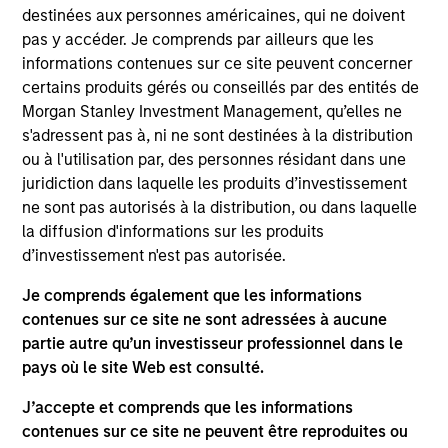
Established in 2017, Life & Bio Inc. is a leading health
destinées aux personnes américaines, qui ne doivent
supplements company in Korea, supported by
pas y accéder. Je comprends par ailleurs que les
strong product development and marketing
informations contenues sur ce site peuvent concerner
capabilities. The company also holds Foodcare, a
certains produits gérés ou conseillés par des entités de
subsidiary focused on ready-to-eat baby foods.
Morgan Stanley Investment Management, qu’elles ne
View Current Employment Opportunities
s'adressent pas à, ni ne sont destinées à la distribution
ou à l'utilisation par, des personnes résidant dans une
View Site
juridiction dans laquelle les produits d’investissement
ne sont pas autorisés à la distribution, ou dans laquelle
Investment Team
la diffusion d'informations sur les produits
Morgan Stanley Private Equity Asia
d’investissement n'est pas autorisée.
Je comprends également que les informations
contenues sur ce site ne sont adressées à aucune
partie autre qu’un investisseur professionnel dans le
pays où le site Web est consulté.
As of July 25, 2025. The above is provided for informational
and educational purposes only. There is no guarantee that
J’accepte et comprends que les informations
the investment mentioned resulted in positive performance
contenues sur ce site ne peuvent être reproduites ou
(for realized holdings), or will perform well in the future (for