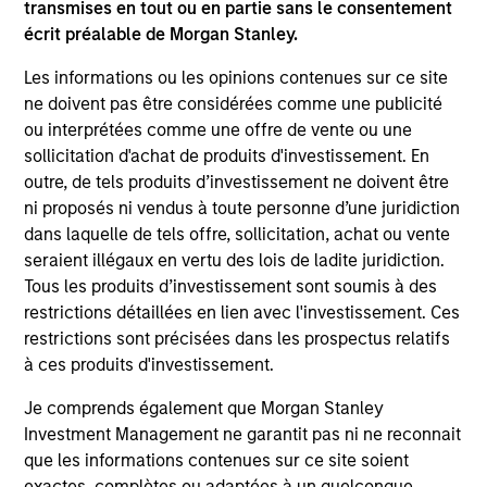
transmises en tout ou en partie sans le consentement
current holdings). The trademarks and service marks above
écrit préalable de Morgan Stanley.
are the property of their respective owners. The information
on this website has not been authorized, sponsored, or
Les informations ou les opinions contenues sur ce site
otherwise approved by such owners. By clicking on any
links shown here, you agree that you are navigating to a
ne doivent pas être considérées comme une publicité
third party site. We are providing these hyperlinks to you
ou interprétées comme une offre de vente ou une
only as a convenience and the inclusion of any hyperlink is
sollicitation d'achat de produits d'investissement. En
not and does not imply any endorsement, approval,
investigation, verification or monitoring by us of any
outre, de tels produits d’investissement ne doivent être
information contained in any hyperlinked site. In no event
ni proposés ni vendus à toute personne d’une juridiction
shall we be responsible for the information contained on
dans laquelle de tels offre, sollicitation, achat ou vente
the site or your use of such site.
seraient illégaux en vertu des lois de ladite juridiction.
Tous les produits d’investissement sont soumis à des
restrictions détaillées en lien avec l'investissement. Ces
restrictions sont précisées dans les prospectus relatifs
à ces produits d'investissement.
Je comprends également que Morgan Stanley
Investment Management ne garantit pas ni ne reconnait
que les informations contenues sur ce site soient
exactes, complètes ou adaptées à un quelconque