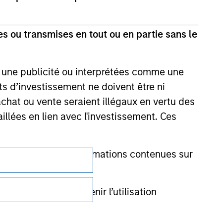
s ou transmises en tout ou en partie sans le
e une publicité ou interprétées comme une
its d’investissement ne doivent être ni
 achat ou vente seraient illégaux en vertu des
aillées en lien avec l'investissement. Ces
onnait que les informations contenues sur
Confidentialité
Your Privacy Choices
nancier pour prévenir l’utilisation
Conditions d'utilisation
cédures permettant l'identification des