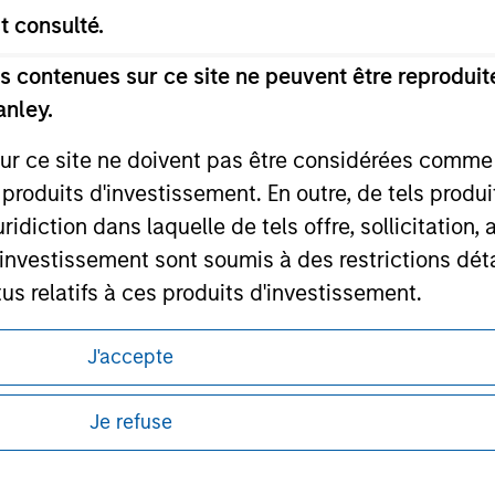
t consulté.
 contenues sur ce site ne peuvent être reproduite
ley
anley.
ley Careers
sur ce site ne doivent pas être considérées comm
 produits d'investissement. En outre, de tels produ
diction dans laquelle de tels offre, sollicitation,
d’investissement sont soumis à des restrictions dét
tus relatifs à ces produits d'investissement.
Investment Management ne garantit pas ni ne rec
J'accepte
es à un quelconque usage particulier.
itions d’utilisation avant d’engager toute
s et réglementaires applicables à la diffusion
Je refuse
 des obligations aux professionnels du secteur fi
de Morgan Stanley Investment Management.
ins de blanchiment de capitaux, y compris des pro
ponibles dans certaines juridictions ou pour
nsi que d'autres contrôles de sécurité pertinents.