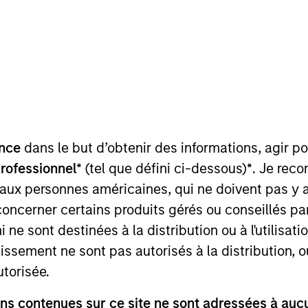
I
on Type
M
ty
aving presence inWest and Central India through a
 with capability to provide a wide range of testing
nce
dans le but d’obtenir des informations, agir p
professionnel*
(tel que défini ci-dessous)
*
. Je rec
 aux personnes américaines, qui ne doivent pas y 
 for informational and educational purposes only. There is no 
concerner certains produits gérés ou conseillés p
ed holdings), or will perform well in the future (for current ho
 owners. The information on this website has not been authori
 ne sont destinées à la distribution ou à l'utilisat
 here, you agree that you are navigating to a third party site.
any hyperlink is not and does not imply any endorsement, appro
tissement ne sont pas autorisés à la distribution, o
ed in any hyperlinked site. In no event shall we be responsible
utorisée.
s contenues sur ce site ne sont adressées à aucun