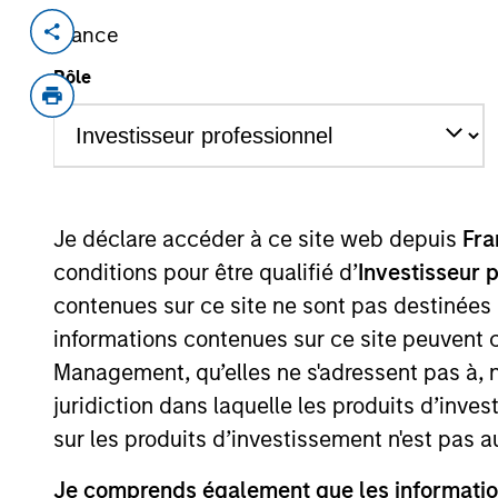
France
Invested on
Transacti
Sep 2021
Minori
Rôle
Pathology focused diagnostic chain h
network of labs and collection centres
services including specialized tests.
View Site
Je déclare accéder à ce site web depuis
Fra
conditions pour être qualifié d’
Investisseur 
contenues sur ce site ne sont pas destinées
As of July 25, 2025. The above is provided
informations contenues sur ce site peuvent 
resulted in positive performance (for realiz
above are the property of their respective
Management, qu’elles ne s'adressent pas à, ni
such owners. By clicking on any links shown
only as a convenience and the inclusion of 
juridiction dans laquelle les produits d’inves
monitoring by us of any information contain
sur les produits d’investissement n'est pas a
or your use of such site.
Je comprends également que les information