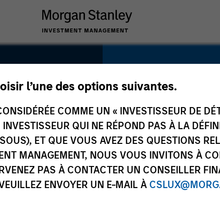
SECTOR
Healthcare
oisir l’une des options suivantes.
ONSIDÉRÉE COMME UN « INVESTISSEUR DE DÉTA
UN INVESTISSEUR QUI NE RÉPOND PAS À LA DÉFI
SSOUS), ET QUE VOUS AVEZ DES QUESTIONS RE
COUNTRY
ENT MANAGEMENT, NOUS VOUS INVITONS À CO
India
ARVENEZ PAS À CONTACTER UN CONSEILLER FIN
 VEUILLEZ ENVOYER UN E-MAIL À
CSLUX@MORGA