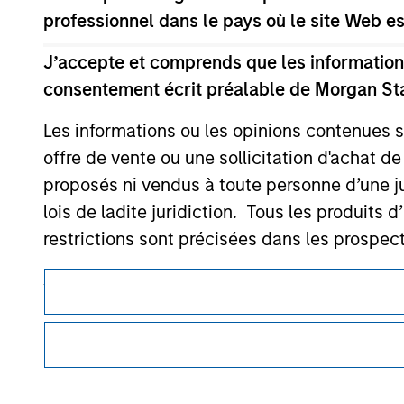
professionnel dans le pays où le site Web es
J’accepte et comprends que les informations
Morgan Stan
consentement écrit préalable de Morgan St
Morgan Stan
Les informations ou les opinions contenues 
offre de vente ou une sollicitation d'achat de
proposés ni vendus à toute personne d’une juri
lois de ladite juridiction. Tous les produits 
restrictions sont précisées dans les prospec
Ce document est une communication promotionnelle.
Je comprends également que Morgan Stanley 
ce site soient exactes, complètes ou adapté
Les utilisateurs sont invités à prendre connaissance des cond
procédure, car celles-ci mentionnent des restrictions légale
Morgan Stanley Investment Management impose
des informations relatives aux produits d’investissement 
détournée de fonds d’investissement à des f
Les services décrits sur ce site Web peuvent ne pas être dis
abonnés et la réalisation de vérifications, ai