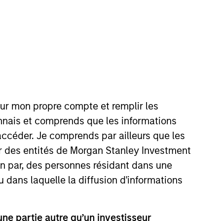
nvestment Team
organ Stanley Private Equity Asia
our mon propre compte et remplir les
onnais et comprends que les informations
accéder. Je comprends par ailleurs que les
guarantee that the investment mentioned
ar des entités de Morgan Stanley Investment
ldings). The trademarks and service marks
zed, sponsored, or otherwise approved by
ion par, des personnes résidant dans une
 We are providing these hyperlinks to you
val, investigation, verification or
u dans laquelle la diffusion d'informations
 for the information contained on the site
e partie autre qu’un investisseur