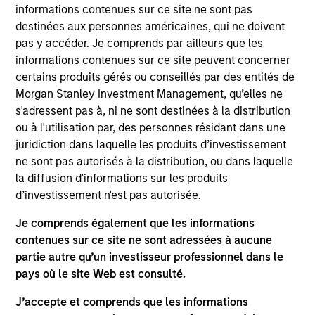
ZCL Chemicals Limited is a specialized
informations contenues sur ce site ne sont pas
pharmaceutical company based in India that is
destinées aux personnes américaines, qui ne doivent
engaged in the manufacturing and export of
pas y accéder. Je comprends par ailleurs que les
advanced drug intermediates and Active Pharma
informations contenues sur ce site peuvent concerner
certains produits gérés ou conseillés par des entités de
Ingredients.
Morgan Stanley Investment Management, qu’elles ne
Board Membership
s'adressent pas à, ni ne sont destinées à la distribution
Nirav Mehta
ou à l'utilisation par, des personnes résidant dans une
Investment Team
juridiction dans laquelle les produits d’investissement
ne sont pas autorisés à la distribution, ou dans laquelle
Morgan Stanley Private Equity Asia
la diffusion d'informations sur les produits
d’investissement n'est pas autorisée.
Je comprends également que les informations
contenues sur ce site ne sont adressées à aucune
partie autre qu’un investisseur professionnel dans le
As of July 25, 2025. The above is provided for informational
pays où le site Web est consulté.
and educational purposes only. There is no guarantee that
the investment mentioned resulted in positive performance
(for realized holdings), or will perform well in the future (for
J’accepte et comprends que les informations
current holdings). The trademarks and service marks above