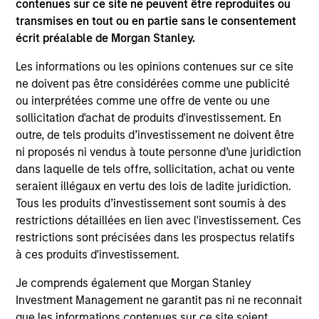
contenues sur ce site ne peuvent être reproduites ou
are the property of their respective owners. The information
transmises en tout ou en partie sans le consentement
on this website has not been authorized, sponsored, or
écrit préalable de Morgan Stanley.
otherwise approved by such owners. By clicking on any
links shown here, you agree that you are navigating to a
Les informations ou les opinions contenues sur ce site
third party site. We are providing these hyperlinks to you
only as a convenience and the inclusion of any hyperlink is
ne doivent pas être considérées comme une publicité
not and does not imply any endorsement, approval,
ou interprétées comme une offre de vente ou une
investigation, verification or monitoring by us of any
sollicitation d'achat de produits d'investissement. En
information contained in any hyperlinked site. In no event
shall we be responsible for the information contained on
outre, de tels produits d’investissement ne doivent être
the site or your use of such site.
ni proposés ni vendus à toute personne d’une juridiction
dans laquelle de tels offre, sollicitation, achat ou vente
seraient illégaux en vertu des lois de ladite juridiction.
Tous les produits d’investissement sont soumis à des
restrictions détaillées en lien avec l'investissement. Ces
restrictions sont précisées dans les prospectus relatifs
à ces produits d'investissement.
Je comprends également que Morgan Stanley
Investment Management ne garantit pas ni ne reconnait
que les informations contenues sur ce site soient