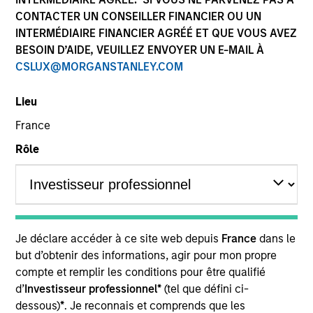
CONTACTER UN CONSEILLER FINANCIER OU UN
INTERMÉDIAIRE FINANCIER AGRÉÉ ET QUE VOUS AVEZ
BESOIN D’AIDE, VEUILLEZ ENVOYER UN E-MAIL À
SECTOR
CSLUX@MORGANSTANLEY.COM
Healthcare
Lieu
France
COUNTRY
India
Rôle
Invested on
Dec 2016
Je déclare accéder à ce site web depuis
France
dans le
but d’obtenir des informations, agir pour mon propre
compte et remplir les conditions pour être qualifié
Transaction Type
Minority
d’
Investisseur professionnel*
(tel que défini ci-
dessous)
*
. Je reconnais et comprends que les