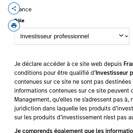
France
Invested on
Transacti
May 2018
Minori
Rôle
Established in May 2016 in Yancheng b
membrane producers for membrane bio
key component used in wastewater tr
View Current Employment Opportunit
Je déclare accéder à ce site web depuis
Fra
View Site
conditions pour être qualifié d’
Investisseur 
contenues sur ce site ne sont pas destinées
informations contenues sur ce site peuvent 
As of July 25, 2025. The above is provided
Management, qu’elles ne s'adressent pas à, ni
resulted in positive performance (for realiz
above are the property of their respective
juridiction dans laquelle les produits d’inves
such owners. By clicking on any links shown
only as a convenience and the inclusion of 
sur les produits d’investissement n'est pas a
monitoring by us of any information contain
or your use of such site.
Je comprends également que les information