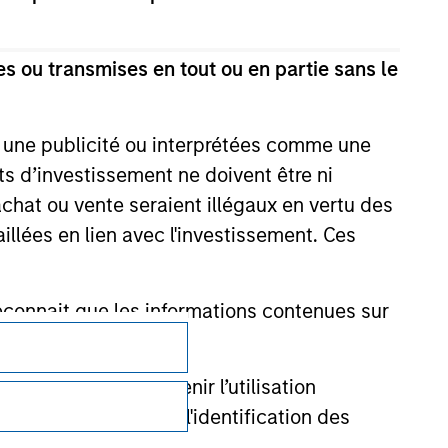
s ou transmises en tout ou en partie sans le
e une publicité ou interprétées comme une
its d’investissement ne doivent être ni
 achat ou vente seraient illégaux en vertu des
aillées en lien avec l'investissement. Ces
onnait que les informations contenues sur
Confidentialité
nancier pour prévenir l’utilisation
Your Privacy Choices
cédures permettant l'identification des
Conditions d'utilisation