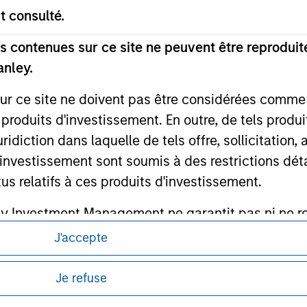
t consulté.
 contenues sur ce site ne peuvent être reproduite
anley.
ley
sur ce site ne doivent pas être considérées comm
ley Careers
 produits d'investissement. En outre, de tels produ
diction dans laquelle de tels offre, sollicitation,
d’investissement sont soumis à des restrictions dét
tus relatifs à ces produits d'investissement.
Investment Management ne garantit pas ni ne rec
es à un quelconque usage particulier.
J'accepte
itions d’utilisation avant d’engager toute
 des obligations aux professionnels du secteur fi
s et réglementaires applicables à la diffusion
Je refuse
ins de blanchiment de capitaux, y compris des pro
de Morgan Stanley Investment Management.
nsi que d'autres contrôles de sécurité pertinents.