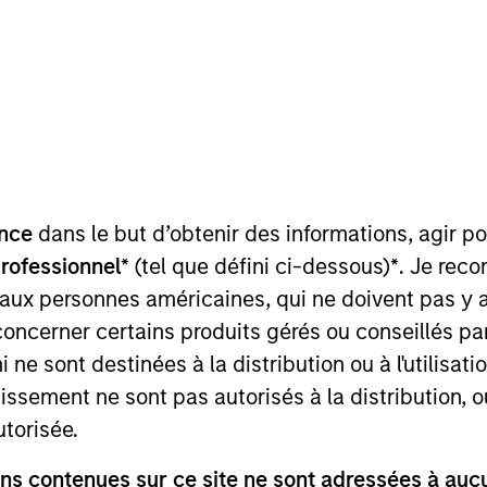
I
on Type
M
ty
y Chairman Biqian Liu, Hyperon is one of the largest
reactors (“MBR”) in China by capacity. MBR are a
eatment plants.
ies
nce
dans le but d’obtenir des informations, agir p
professionnel*
(tel que défini ci-dessous)
*
. Je rec
 aux personnes américaines, qui ne doivent pas y 
concerner certains produits gérés ou conseillés p
 for informational and educational purposes only. There is no 
 ne sont destinées à la distribution ou à l'utilisat
ed holdings), or will perform well in the future (for current ho
 owners. The information on this website has not been authori
tissement ne sont pas autorisés à la distribution, o
 here, you agree that you are navigating to a third party site.
any hyperlink is not and does not imply any endorsement, appro
utorisée.
ed in any hyperlinked site. In no event shall we be responsible
s contenues sur ce site ne sont adressées à aucun