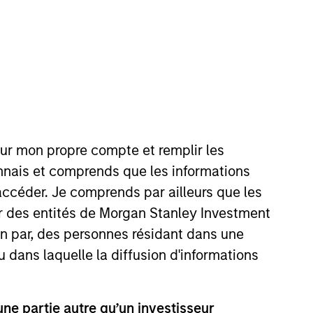
nvestment Team
organ Stanley Private Equity Asia
our mon propre compte et remplir les
onnais et comprends que les informations
accéder. Je comprends par ailleurs que les
ar des entités de Morgan Stanley Investment
guarantee that the investment mentioned
ion par, des personnes résidant dans une
ldings). The trademarks and service marks
zed, sponsored, or otherwise approved by
u dans laquelle la diffusion d'informations
 We are providing these hyperlinks to you
val, investigation, verification or
 for the information contained on the site
e partie autre qu’un investisseur