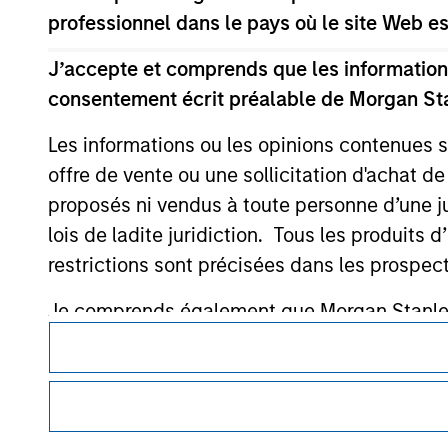
professionnel dans le pays où le site Web es
J’accepte et comprends que les informations
consentement écrit préalable de Morgan St
Morgan Stan
Les informations ou les opinions contenues 
Morgan Stan
offre de vente ou une sollicitation d'achat de
proposés ni vendus à toute personne d’une juri
lois de ladite juridiction. Tous les produits 
restrictions sont précisées dans les prospec
Je comprends également que Morgan Stanley 
Ce document est une communication promotionnelle.
ce site soient exactes, complètes ou adapté
Les utilisateurs sont invités à prendre connaissance des cond
Morgan Stanley Investment Management impose
procédure, car celles-ci mentionnent des restrictions légale
détournée de fonds d’investissement à des f
des informations relatives aux produits d’investissement 
abonnés et la réalisation de vérifications, ai