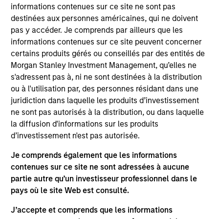
Founded in 2016, VSPN is one of the largest third
informations contenues sur ce site ne sont pas
party e-sports IP operator in China by market share.
destinées aux personnes américaines, qui ne doivent
The company provides e-sports tournament
pas y accéder. Je comprends par ailleurs que les
operations services to top-tier gaming developers
informations contenues sur ce site peuvent concerner
certains produits gérés ou conseillés par des entités de
and publishers
Morgan Stanley Investment Management, qu’elles ne
View Site
s'adressent pas à, ni ne sont destinées à la distribution
ou à l'utilisation par, des personnes résidant dans une
Investment Team
juridiction dans laquelle les produits d’investissement
Morgan Stanley Private Equity Asia
ne sont pas autorisés à la distribution, ou dans laquelle
la diffusion d'informations sur les produits
d’investissement n'est pas autorisée.
Je comprends également que les informations
contenues sur ce site ne sont adressées à aucune
partie autre qu’un investisseur professionnel dans le
pays où le site Web est consulté.
As of July 25, 2025. The above is provided for informational
J’accepte et comprends que les informations
and educational purposes only. There is no guarantee that