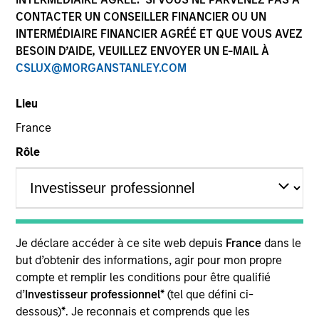
CONTACTER UN CONSEILLER FINANCIER OU UN
INTERMÉDIAIRE FINANCIER AGRÉÉ ET QUE VOUS AVEZ
BESOIN D’AIDE, VEUILLEZ ENVOYER UN E-MAIL À
SECTOR
CSLUX@MORGANSTANLEY.COM
Consumer Services
Lieu
France
COUNTRY
China
Rôle
Invested on
May 2021
Je déclare accéder à ce site web depuis
France
dans le
but d’obtenir des informations, agir pour mon propre
compte et remplir les conditions pour être qualifié
Transaction Type
Minority
d’
Investisseur professionnel*
(tel que défini ci-
dessous)
*
. Je reconnais et comprends que les