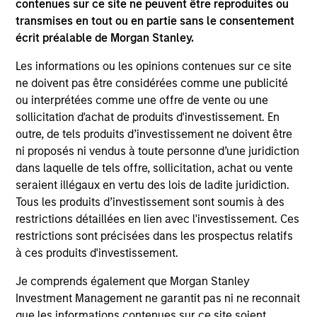
contenues sur ce site ne peuvent être reproduites ou
the investment mentioned resulted in positive performance
(for realized holdings), or will perform well in the future (for
transmises en tout ou en partie sans le consentement
current holdings). The trademarks and service marks above
écrit préalable de Morgan Stanley.
are the property of their respective owners. The information
on this website has not been authorized, sponsored, or
Les informations ou les opinions contenues sur ce site
otherwise approved by such owners. By clicking on any
ne doivent pas être considérées comme une publicité
links shown here, you agree that you are navigating to a
ou interprétées comme une offre de vente ou une
third party site. We are providing these hyperlinks to you
only as a convenience and the inclusion of any hyperlink is
sollicitation d'achat de produits d'investissement. En
not and does not imply any endorsement, approval,
outre, de tels produits d’investissement ne doivent être
investigation, verification or monitoring by us of any
ni proposés ni vendus à toute personne d’une juridiction
information contained in any hyperlinked site. In no event
dans laquelle de tels offre, sollicitation, achat ou vente
shall we be responsible for the information contained on
the site or your use of such site.
seraient illégaux en vertu des lois de ladite juridiction.
Tous les produits d’investissement sont soumis à des
restrictions détaillées en lien avec l'investissement. Ces
restrictions sont précisées dans les prospectus relatifs
à ces produits d'investissement.
Je comprends également que Morgan Stanley
Investment Management ne garantit pas ni ne reconnait
que les informations contenues sur ce site soient