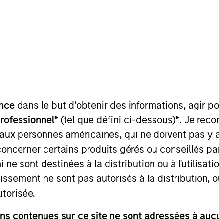
nce
dans le but d’obtenir des informations, agir p
cteurs de différenciation
Analyses
professionnel*
(tel que défini ci-dessous)
*
. Je rec
 aux personnes américaines, qui ne doivent pas y 
concerner certains produits gérés ou conseillés p
Vue d'ensemble
 ne sont destinées à la distribution ou à l'utilisat
tissement ne sont pas autorisés à la distribution, o
utorisée.
de gestion créent des solutions personnal
s contenues sur ce site ne sont adressées à aucun