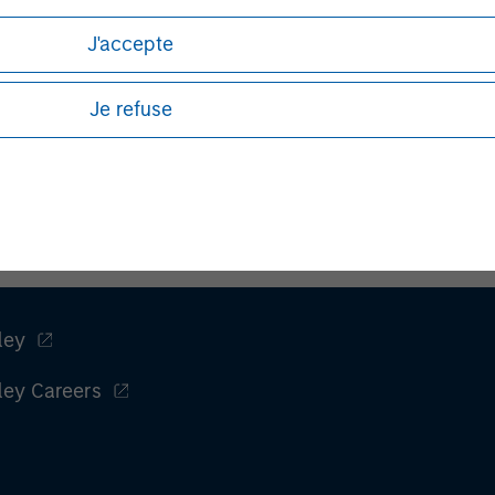
folio Solutions Group is a comprehensive multi-asset business, 
es and types (traditional and alternative), through solutions that
J'accepte
 comprehensive (public and private assets) and fully private por
naged portfolio or model, in discretionary or advisory format.
Je refuse
Voir toutes les équipes
ley
ley Careers