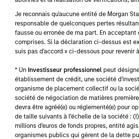
Je reconnais qu'aucune entité de Morgan Sta
Structure juridique
responsable de quelconques pertes résultant
Intégration homogène des s
fausse ou erronée de ma part. En acceptant
d’investissement traditionne
comprises. Si la déclaration ci-dessus est ex
suis pas d'accord » ci-dessous pour revenir à
Répartition efficace des ri
Personnalisation à plusieur
* Un
Investisseur professionnel
peut désigner 
classes d'actifs, zones géo
établissement de crédit, une société d'inves
véhicules)
organisme de placement collectif ou la socié
société de négociation de matières premières
devra être agréé(e) ou réglementé(e) pour op
de taille suivants à l’échelle de la société : (I
3
millions d'euros de fonds propres, entité ag
organismes publics qui gèrent de la dette pub