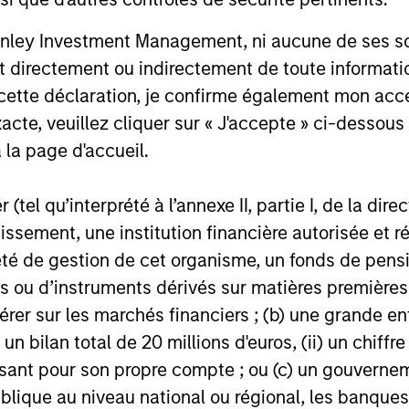
nley Investment Management, ni aucune de ses soci
Solidité
 directement ou indirectement de toute informatio
tratégies
Mise en œuvre réfl
 cette déclaration, je confirme également mon ac
lles et alternatives
stratégiques en mat
acte, veuillez cliquer sur « J'accepte » ci-dessous 
 la page d'accueil.
sques
Sélection d’invest
ouverte
s niveaux (par exemple,
(tel qu’interprété à l’annexe II, partie I, de la dire
graphiques et types de
Large accès aux m
tissement, une institution financière autorisée e
té de gestion de cet organisme, un fonds de pensi
 ou d’instruments dérivés sur matières premières o
érer sur les marchés financiers ; (b) une grande e
) un bilan total de 20 millions d'euros, (ii) un chiffre
issant pour son propre compte ; ou (c) un gouvernem
lique au niveau national ou régional, les banques c