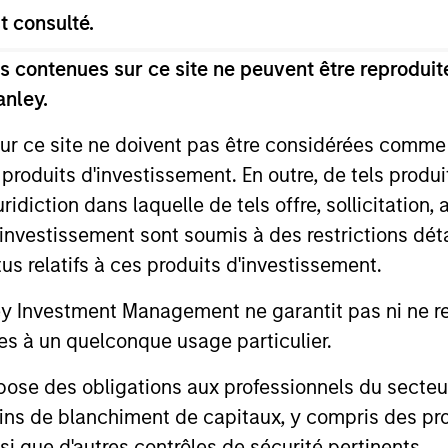
e aux exigences spécifiques des clients,
t consulté.
érance au risque, d’horizon d’investissem
 contenues sur ce site ne peuvent être reproduite
ons concentrées sur des actions spécifiques
anley.
philanthropiques et d'indexation directe.
sur ce site ne doivent pas être considérées comm
 produits d'investissement. En outre, de tels produ
diction dans laquelle de tels offre, sollicitation,
d’investissement sont soumis à des restrictions dét
cteurs de différenci
tus relatifs à ces produits d'investissement.
Investment Management ne garantit pas ni ne rec
es à un quelconque usage particulier.
2
 des obligations aux professionnels du secteur fi
ins de blanchiment de capitaux, y compris des pro
nsi que d'autres contrôles de sécurité pertinents.