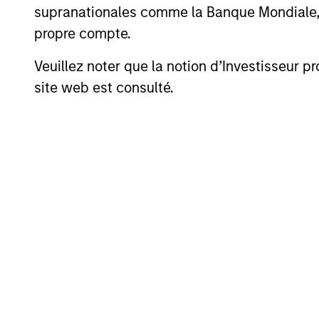
supranationales comme la Banque Mondiale, le 
propre compte.
Stratégie
Veuillez noter que la notion d’Investisseur pr
site web est consulté.
Solutions de mise en œuvre 
Combinaison de gestion acti
de sources de bêta à faible
Expertise en stratégies de m
A