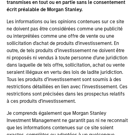
on this website has not been authorized, sponsored, or
transmises en tout ou en partie sans le consentement
otherwise approved by such owners. By clicking on any
écrit préalable de Morgan Stanley.
links shown here, you agree that you are navigating to a
third party site. We are providing these hyperlinks to you
Les informations ou les opinions contenues sur ce site
only as a convenience and the inclusion of any hyperlink is
ne doivent pas être considérées comme une publicité
not and does not imply any endorsement, approval,
investigation, verification or monitoring by us of any
ou interprétées comme une offre de vente ou une
information contained in any hyperlinked site. In no event
sollicitation d'achat de produits d'investissement. En
shall we be responsible for the information contained on
outre, de tels produits d’investissement ne doivent être
the site or your use of such site.
ni proposés ni vendus à toute personne d’une juridiction
dans laquelle de tels offre, sollicitation, achat ou vente
seraient illégaux en vertu des lois de ladite juridiction.
Tous les produits d’investissement sont soumis à des
restrictions détaillées en lien avec l'investissement. Ces
restrictions sont précisées dans les prospectus relatifs
à ces produits d'investissement.
Je comprends également que Morgan Stanley
Investment Management ne garantit pas ni ne reconnait
que les informations contenues sur ce site soient
exactes, complètes ou adaptées à un quelconque