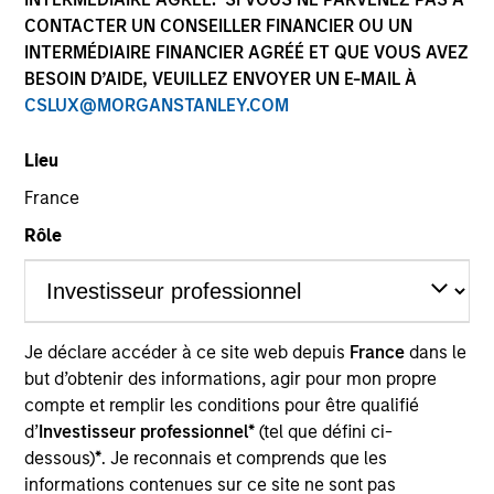
CONTACTER UN CONSEILLER FINANCIER OU UN
INTERMÉDIAIRE FINANCIER AGRÉÉ ET QUE VOUS AVEZ
BESOIN D’AIDE, VEUILLEZ ENVOYER UN E-MAIL À
SECTOR
CSLUX@MORGANSTANLEY.COM
Services
Lieu
France
COUNTRY
China
Rôle
Invested on
Je déclare accéder à ce site web depuis
France
dans le
Feb 2017
but d’obtenir des informations, agir pour mon propre
compte et remplir les conditions pour être qualifié
Transaction Type
d’
Investisseur professionnel*
(tel que défini ci-
Minority
dessous)
*
. Je reconnais et comprends que les
informations contenues sur ce site ne sont pas