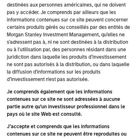
Shanghai KNX is a human resources consulting and
destinées aux personnes américaines, qui ne doivent
management training company.
pas y accéder. Je comprends par ailleurs que les
informations contenues sur ce site peuvent concerner
View Site
certains produits gérés ou conseillés par des entités de
Morgan Stanley Investment Management, qu’elles ne
Investment Team
s'adressent pas à, ni ne sont destinées à la distribution
Morgan Stanley Private Equity Asia
ou à l'utilisation par, des personnes résidant dans une
juridiction dans laquelle les produits d’investissement
ne sont pas autorisés à la distribution, ou dans laquelle
la diffusion d'informations sur les produits
d’investissement n'est pas autorisée.
Je comprends également que les informations
contenues sur ce site ne sont adressées à aucune
As of July 25, 2025. The above is provided for informational
partie autre qu’un investisseur professionnel dans le
and educational purposes only. There is no guarantee that
pays où le site Web est consulté.
the investment mentioned resulted in positive performance
(for realized holdings), or will perform well in the future (for
J’accepte et comprends que les informations
current holdings). The trademarks and service marks above
contenues sur ce site ne peuvent être reproduites ou
are the property of their respective owners. The information