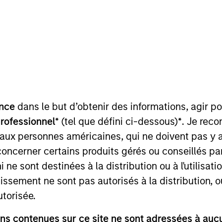
nce
dans le but d’obtenir des informations, agir p
teurs de
Plateforme
Analy
professionnel*
(tel que défini ci-dessous)
*
. Je rec
renciation
 aux personnes américaines, qui ne doivent pas y 
concerner certains produits gérés ou conseillés p
 ne sont destinées à la distribution ou à l'utilisat
tissement ne sont pas autorisés à la distribution, o
Vue d'ensemble
utorisée.
s contenues sur ce site ne sont adressées à aucun