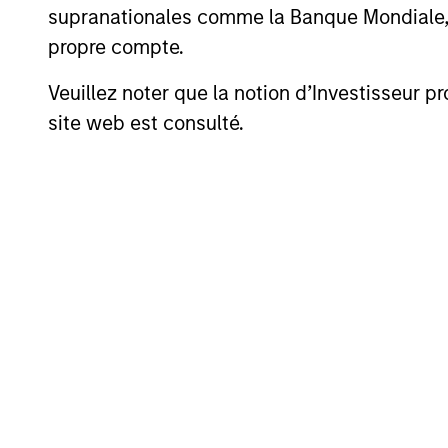
supranationales comme la Banque Mondiale, le 
Sur les alternatives liquide
propre compte.
Les offres couvrent le spectr
Veuillez noter que la notion d’Investisseur pr
objectifs risque-rendement
site web est consulté.
La gamme de types de véhic
enregistrés au titre de la lo
semi-liquides et aux place
Notre platef