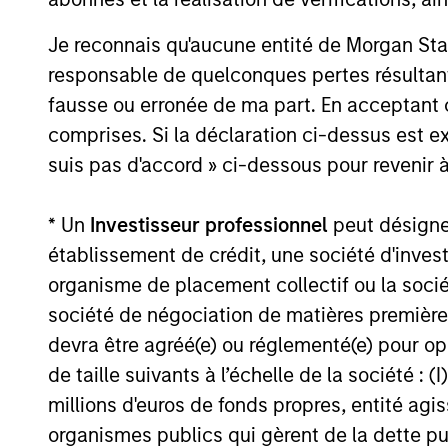
Structure juridique
Je reconnais qu'aucune entité de Morgan Sta
Des équipes hautement spé
responsable de quelconques pertes résultant
Une véritable autonomie en
fausse ou erronée de ma part. En acceptant
d’investissement
comprises. Si la déclaration ci-dessus est ex
suis pas d'accord » ci-dessous pour revenir à
Incitations alignées sur les 
* Un
Investisseur professionnel
peut désigner 
établissement de crédit, une société d'inves
3
organisme de placement collectif ou la socié
société de négociation de matières premières
devra être agréé(e) ou réglementé(e) pour op
de taille suivants à l’échelle de la société : (I
millions d'euros de fonds propres, entité ag
Stratégie
organismes publics qui gèrent de la dette pub