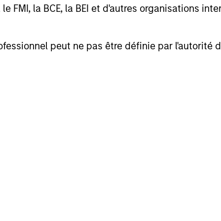
FMI, la BCE, la BEI et d'autres organisations inter
s et les marchés privés
e de liquidité et les
ofessionnel peut ne pas être définie par l'autorité 
ules va des fonds
i de 1940 aux fonds
ments privés
orme alternative