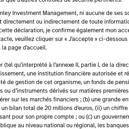
Solidité
nley Investment Management, ni aucune de ses soci
cialisées
Réseau différencié
 directement ou indirectement de toute informatio
 matière
Équipes mondiales
 cette déclaration, je confirme également mon ac
spécifique
acte, veuillez cliquer sur « J'accepte » ci-dessous 
 la page d'accueil.
objectifs des clients
Une marque forte à
(tel qu’interprété à l’annexe II, partie I, de la dire
tissement, une institution financière autorisée e
té de gestion de cet organisme, un fonds de pensi
 ou d’instruments dérivés sur matières premières o
érer sur les marchés financiers ; (b) une grande e
) un bilan total de 20 millions d'euros, (ii) un chiffre
issant pour son propre compte ; ou (c) un gouvernem
lique au niveau national ou régional, les banques c