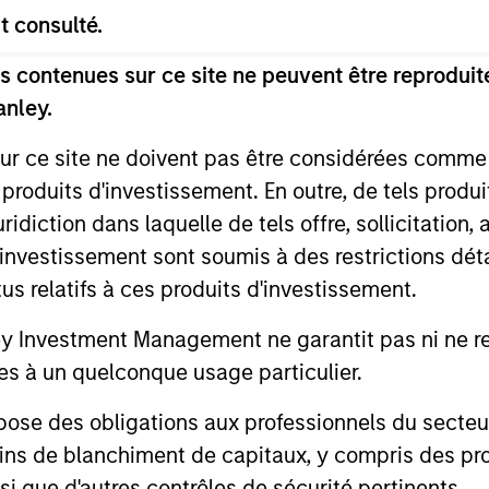
vestissement spécialisées exploitent les atouts 
t consulté.
leurs clients une gamme diversifiée de stratégies d
 contenues sur ce site ne peuvent être reproduite
alternatives.
anley.
sur ce site ne doivent pas être considérées comm
 produits d'investissement. En outre, de tels produ
cteurs de différenci
diction dans laquelle de tels offre, sollicitation,
d’investissement sont soumis à des restrictions dét
tus relatifs à ces produits d'investissement.
2
Investment Management ne garantit pas ni ne rec
es à un quelconque usage particulier.
 des obligations aux professionnels du secteur fi
ins de blanchiment de capitaux, y compris des pro
nsi que d'autres contrôles de sécurité pertinents.