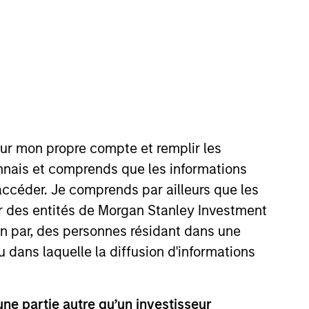
our mon propre compte et remplir les
ses
Équipes
onnais et comprends que les informations
accéder. Je comprends par ailleurs que les
ar des entités de Morgan Stanley Investment
ion par, des personnes résidant dans une
u dans laquelle la diffusion d'informations
e partie autre qu’un investisseur