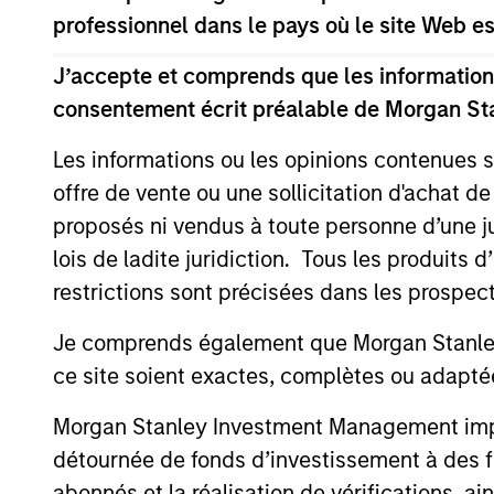
Les équipes d’in
professionnel dans le pays où le site Web es
pour offrir à 
J’accepte et comprends que les informations
consentement écrit préalable de Morgan St
Les informations ou les opinions contenues 
offre de vente ou une sollicitation d'achat de
Principaux fa
proposés ni vendus à toute personne d’une juri
lois de ladite juridiction. Tous les produits 
restrictions sont précisées dans les prospec
1
Je comprends également que Morgan Stanley 
ce site soient exactes, complètes ou adapté
Morgan Stanley Investment Management impose
détournée de fonds d’investissement à des f
abonnés et la réalisation de vérifications, ai