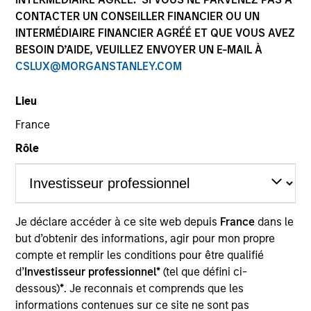
CONTACTER UN CONSEILLER FINANCIER OU UN
INTERMÉDIAIRE FINANCIER AGRÉÉ ET QUE VOUS AVEZ
BESOIN D’AIDE, VEUILLEZ ENVOYER UN E-MAIL À
SECTOR
CSLUX@MORGANSTANLEY.COM
Healthcare
Lieu
France
COUNTRY
China
Rôle
Invested on
Je déclare accéder à ce site web depuis
France
dans le
Jul 2018
but d’obtenir des informations, agir pour mon propre
compte et remplir les conditions pour être qualifié
Transaction Type
d’
Investisseur professionnel*
(tel que défini ci-
Minority
dessous)
*
. Je reconnais et comprends que les
informations contenues sur ce site ne sont pas