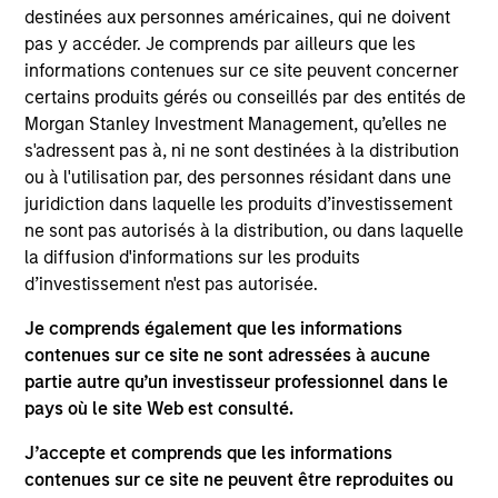
Anhui One & Only is a leading medical beauty
destinées aux personnes américaines, qui ne doivent
hospital chain offering a diversified portfolio of
pas y accéder. Je comprends par ailleurs que les
services with particular strength in its surgical
informations contenues sur ce site peuvent concerner
procedures. The One & Only brand is well
certains produits gérés ou conseillés par des entités de
recognized by local customers as a symbol for
Morgan Stanley Investment Management, qu’elles ne
s'adressent pas à, ni ne sont destinées à la distribution
quality, service and safety.
ou à l'utilisation par, des personnes résidant dans une
Investment Team
juridiction dans laquelle les produits d’investissement
Morgan Stanley Private Equity Asia
ne sont pas autorisés à la distribution, ou dans laquelle
la diffusion d'informations sur les produits
d’investissement n'est pas autorisée.
Je comprends également que les informations
contenues sur ce site ne sont adressées à aucune
As of July 25, 2025. The above is provided for informational
partie autre qu’un investisseur professionnel dans le
and educational purposes only. There is no guarantee that
the investment mentioned resulted in positive performance
pays où le site Web est consulté.
(for realized holdings), or will perform well in the future (for
current holdings). The trademarks and service marks above
J’accepte et comprends que les informations
are the property of their respective owners. The information
contenues sur ce site ne peuvent être reproduites ou
on this website has not been authorized, sponsored, or