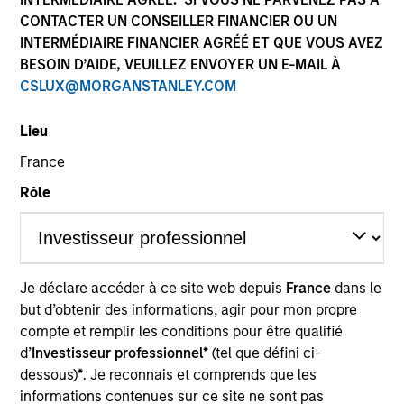
CONTACTER UN CONSEILLER FINANCIER OU UN
INTERMÉDIAIRE FINANCIER AGRÉÉ ET QUE VOUS AVEZ
BESOIN D’AIDE, VEUILLEZ ENVOYER UN E-MAIL À
SECTOR
CSLUX@MORGANSTANLEY.COM
Education
Lieu
France
COUNTRY
China
Rôle
Invested on
Je déclare accéder à ce site web depuis
France
dans le
Dec 2018
but d’obtenir des informations, agir pour mon propre
compte et remplir les conditions pour être qualifié
Transaction Type
d’
Investisseur professionnel*
(tel que défini ci-
Minority
dessous)
*
. Je reconnais et comprends que les
informations contenues sur ce site ne sont pas