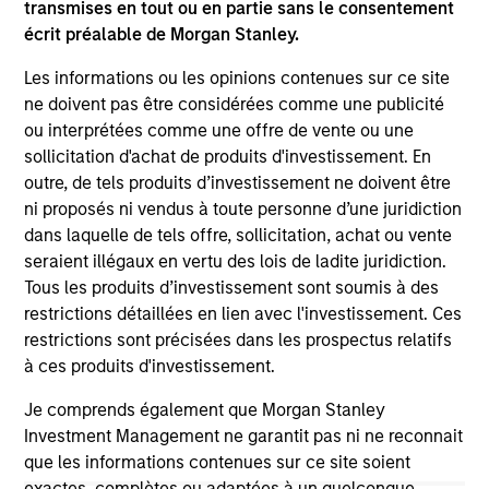
transmises en tout ou en partie sans le consentement
links shown here, you agree that you are navigating to a
écrit préalable de Morgan Stanley.
third party site. We are providing these hyperlinks to you
only as a convenience and the inclusion of any hyperlink is
not and does not imply any endorsement, approval,
Les informations ou les opinions contenues sur ce site
investigation, verification or monitoring by us of any
ne doivent pas être considérées comme une publicité
information contained in any hyperlinked site. In no event
ou interprétées comme une offre de vente ou une
shall we be responsible for the information contained on
sollicitation d'achat de produits d'investissement. En
the site or your use of such site.
outre, de tels produits d’investissement ne doivent être
ni proposés ni vendus à toute personne d’une juridiction
dans laquelle de tels offre, sollicitation, achat ou vente
seraient illégaux en vertu des lois de ladite juridiction.
Tous les produits d’investissement sont soumis à des
restrictions détaillées en lien avec l'investissement. Ces
restrictions sont précisées dans les prospectus relatifs
à ces produits d'investissement.
Je comprends également que Morgan Stanley
Investment Management ne garantit pas ni ne reconnait
que les informations contenues sur ce site soient
Morgan Stanley
exactes, complètes ou adaptées à un quelconque