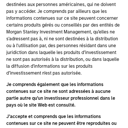
Headquartered in Beijing, Wendu is the largest
destinées aux personnes américaines, qui ne doivent
National Graduate Entrance Examination ("NGEE")
pas y accéder. Je comprends par ailleurs que les
training service provider in China by revenue.
informations contenues sur ce site peuvent concerner
certains produits gérés ou conseillés par des entités de
View Site
Morgan Stanley Investment Management, qu’elles ne
s'adressent pas à, ni ne sont destinées à la distribution
Investment Team
ou à l'utilisation par, des personnes résidant dans une
Morgan Stanley Private Equity Asia
juridiction dans laquelle les produits d’investissement
ne sont pas autorisés à la distribution, ou dans laquelle
la diffusion d'informations sur les produits
d’investissement n'est pas autorisée.
Je comprends également que les informations
As of July 25, 2025. The above is provided for informational
contenues sur ce site ne sont adressées à aucune
and educational purposes only. There is no guarantee that
partie autre qu’un investisseur professionnel dans le
the investment mentioned resulted in positive performance
(for realized holdings), or will perform well in the future (for
pays où le site Web est consulté.
current holdings). The trademarks and service marks above
are the property of their respective owners. The information
J’accepte et comprends que les informations
on this website has not been authorized, sponsored, or
contenues sur ce site ne peuvent être reproduites ou
otherwise approved by such owners. By clicking on any