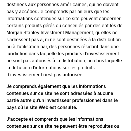
As of July 25, 2025. The above is provided for informational
destinées aux personnes américaines, qui ne doivent
and educational purposes only. There is no guarantee that
pas y accéder. Je comprends par ailleurs que les
the investment mentioned resulted in positive performance
(for realized holdings), or will perform well in the future (for
informations contenues sur ce site peuvent concerner
current holdings). The trademarks and service marks above
certains produits gérés ou conseillés par des entités de
are the property of their respective owners. The information
Morgan Stanley Investment Management, qu’elles ne
on this website has not been authorized, sponsored, or
s'adressent pas à, ni ne sont destinées à la distribution
otherwise approved by such owners. By clicking on any
links shown here, you agree that you are navigating to a
ou à l'utilisation par, des personnes résidant dans une
third party site. We are providing these hyperlinks to you
juridiction dans laquelle les produits d’investissement
only as a convenience and the inclusion of any hyperlink is
ne sont pas autorisés à la distribution, ou dans laquelle
not and does not imply any endorsement, approval,
la diffusion d'informations sur les produits
investigation, verification or monitoring by us of any
information contained in any hyperlinked site. In no event
d’investissement n'est pas autorisée.
shall we be responsible for the information contained on
the site or your use of such site.
Je comprends également que les informations
contenues sur ce site ne sont adressées à aucune
partie autre qu’un investisseur professionnel dans le
pays où le site Web est consulté.
J’accepte et comprends que les informations
contenues sur ce site ne peuvent être reproduites ou