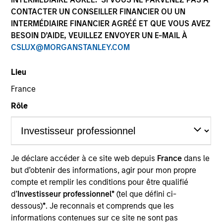
CONTACTER UN CONSEILLER FINANCIER OU UN
INTERMÉDIAIRE FINANCIER AGRÉÉ ET QUE VOUS AVEZ
BESOIN D’AIDE, VEUILLEZ ENVOYER UN E-MAIL À
Invested on
Jan 2016
CSLUX@MORGANSTANLEY.COM
Lieu
Transaction Type
Minority
France
A leading branded diaper producer in China,
Rôle
focusing on the fast growing e-commerce sales
channel.
Investment Team
Morgan Stanley Private Equity Asia
Je déclare accéder à ce site web depuis
France
dans le
but d’obtenir des informations, agir pour mon propre
compte et remplir les conditions pour être qualifié
d’
Investisseur professionnel*
(tel que défini ci-
dessous)
*
. Je reconnais et comprends que les
informations contenues sur ce site ne sont pas