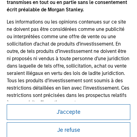
transmises en tout ou en partie sans le consentement
écrit préalable de Morgan Stanley.
Les informations ou les opinions contenues sur ce site
ne doivent pas être considérées comme une publicité
ou interprétées comme une offre de vente ou une
Morgan Stanley
sollicitation d'achat de produits d'investissement. En
outre, de tels produits d’investissement ne doivent être
Morgan Stanley Careers
ni proposés ni vendus à toute personne d’une juridiction
dans laquelle de tels offre, sollicitation, achat ou vente
seraient illégaux en vertu des lois de ladite juridiction.
Tous les produits d’investissement sont soumis à des
restrictions détaillées en lien avec l'investissement. Ces
Ce document est une communication promotionnelle.
restrictions sont précisées dans les prospectus relatifs
à ces produits d'investissement.
Les utilisateurs sont invités à prendre connaissance des
conditions d’utilisation avant d’engager toute procédure, car
J'accepte
Je comprends également que Morgan Stanley
celles-ci mentionnent des restrictions légales et réglementaires
Investment Management ne garantit pas ni ne reconnait
applicables à la diffusion des informations relatives aux produits
que les informations contenues sur ce site soient
Je refuse
d’investissement de Morgan Stanley Investment Management.
exactes, complètes ou adaptées à un quelconque