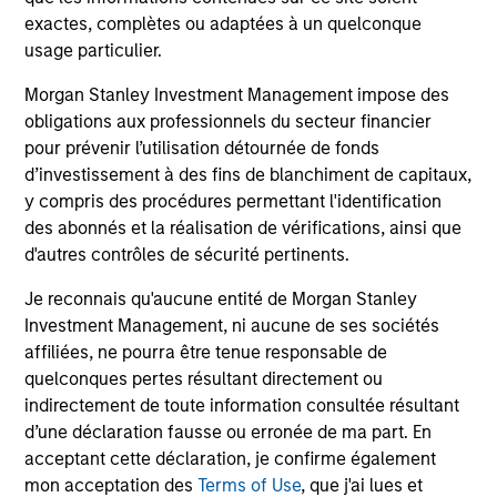
nettes de frais et ne tiennent pas compte des commissions,
exactes, complètes ou adaptées à un quelconque
des coûts d’émission ou de rachat des parts. La source de
usage particulier.
toutes les données sur les performances et les indices est
Morgan Stanley Investment Management Limited (« MSIM
Ltd »).
Morgan Stanley Investment Management impose des
obligations aux professionnels du secteur financier
La valeur des investissements et les revenus qui en
pour prévenir l’utilisation détournée de fonds
découlent peuvent baisser ou augmenter et un investisseur
peut ne pas récupérer le montant investi.
d’investissement à des fins de blanchiment de capitaux,
y compris des procédures permettant l'identification
Les données de performance des fonds présentant un
des abonnés et la réalisation de vérifications, ainsi que
historique inférieur à un an ne sont pas mentionnées. Les
d'autres contrôles de sécurité pertinents.
performances sont exprimées nettes de frais. Les données
de performance depuis le début de l’année ne sont pas
annualisées. Le cas échéant, les performances d’autres
Je reconnais qu'aucune entité de Morgan Stanley
classes d’actions sont susceptibles de varier. Les
Investment Management, ni aucune de ses sociétés
investisseurs doivent examiner attentivement les objectifs
affiliées, ne pourra être tenue responsable de
d’investissement, les risques, les charges et les frais
quelconques pertes résultant directement ou
associés au fonds avant de prendre une décision
d’investissement.
indirectement de toute information consultée résultant
d’une déclaration fausse ou erronée de ma part. En
Le recours à l'effet de levier augmente les risques, de sorte
acceptant cette déclaration, je confirme également
qu'une variation relativement faible de la valeur d'un
investissement peut entraîner une variation
mon acceptation des
Terms of Use
, que j'ai lues et