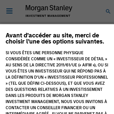
Morgan Stanley
Avant d’accéder au site, merci de
choisir l’une des options suivantes.
Investment Funds
SI VOUS ÊTES UNE PERSONNE PHYSIQUE
Changer le véhicule du fonds
CONSIDÉRÉE COMME UN « INVESTISSEUR DE DÉTAIL »
AU SENS DE LA DIRECTIVE 2011/61/UE (« AIFM »), OU SI
VOUS ÊTES UN INVESTISSEUR QUI NE RÉPOND PAS À
LA DÉFINITION D’UN « INVESTISSEUR PROFESSIONNEL
» (TEL QUE DÉFINI CI-DESSOUS), ET QUE VOUS AVEZ
DES QUESTIONS RELATIVES À UN INVESTISSEMENT
DANS LES PRODUITS DE MORGAN STANLEY
INVESTMENT MANAGEMENT, NOUS VOUS INVITONS À
CONTACTER UN CONSEILLER FINANCIER OU UN
Ce document est une communication promotionnelle.
INTERMÉDIAIRE AGRÉÉ. SI VOUS NE PARVENEZ PAS À