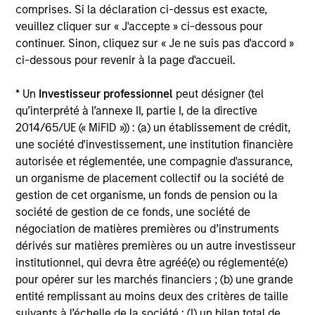
disproportionnée, favorable ou non, de la valeur de cet
comprises. Si la déclaration ci-dessus est exacte,
investissement et, par conséquent, de la valeur du Fonds.
veuillez cliquer sur « J'accepte » ci-dessous pour
Un investissement dans ce Fonds consiste en l’acquisition
continuer. Sinon, cliquez sur « Je ne suis pas d'accord »
de parts ou d’actions du fonds, et non d’un actif sous-jacent
ci-dessous pour revenir à la page d'accueil.
donné tel qu’un immeuble ou des actions d’une société,
dans la mesure où ces derniers sont seulement des actifs
* Un
Investisseur professionnel
peut désigner (tel
sous-jacents détenus par le Fonds.
qu’interprété à l’annexe II, partie I, de la directive
Certains documents disponibles sur ce site peuvent
2014/65/UE (« MiFID »)) : (a) un établissement de crédit,
concerner plusieurs compartiments de la gamme Morgan
une société d'investissement, une institution financière
Stanley Investment Funds. Veuillez noter que tous les
compartiments ne sont pas disponibles dans toutes les
autorisée et réglementée, une compagnie d'assurance,
juridictions et que les compartiments ne sont pas
un organisme de placement collectif ou la société de
disponibles pour les personnes résidant dans des
gestion de cet organisme, un fonds de pension ou la
juridictions où une telle distribution ou disponibilité serait
société de gestion de ce fonds, une société de
contraire aux lois ou réglementations locales.
négociation de matières premières ou d’instruments
Plus la catégorie est élevée (sur une échelle de 1 à 7), plus
dérivés sur matières premières ou un autre investisseur
le rendement potentiel, mais également le risque de perdre
institutionnel, qui devra être agréé(e) ou réglementé(e)
l’investissement, sont importants. La catégorie 1 ne
correspond à une absence de risque. Consultez le
pour opérer sur les marchés financiers ; (b) une grande
document d’informations clés pour l’investisseur (DICI)
entité remplissant au moins deux des critères de taille
dans Ressources pour connaître les notations et les
suivants à l’échelle de la société : (I) un bilan total de