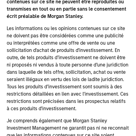
contenues sur ce site ne peuvent être reproduites ou
En outre, tous les investisseurs italiens devraient se
transmises en tout ou en partie sans le consentement
référer au « Formulaire de demande étendue », et tous les
écrit préalable de Morgan Stanley.
investisseurs de Hong Kong devraient se reporter à la
section « Informations supplémentaires pour les
Les informations ou les opinions contenues sur ce site
investisseurs de Hong Kong » du Prospectus. Des copies
ne doivent pas être considérées comme une publicité
du Prospectus, du KID ou DICI, des Statuts et des rapports
annuels et semestriels, en allemand, ainsi que des
ou interprétées comme une offre de vente ou une
informations complémentaires peuvent être obtenues
sollicitation d'achat de produits d'investissement. En
gratuitement auprès du représentant en Suisse. Le
outre, de tels produits d’investissement ne doivent être
représentant en Suisse est Carnegie Fund Services SA, 11,
rue du Général-Dufour, 1204 Genève. L’agent payeur en
ni proposés ni vendus à toute personne d’une juridiction
Suisse est la Banque Cantonale de Genève, 17, quai de
dans laquelle de tels offre, sollicitation, achat ou vente
l’Ile, 1204 Genève.
seraient illégaux en vertu des lois de ladite juridiction.
Tous les produits d’investissement sont soumis à des
Si la société de gestion du Fonds concerné décide de
mettre fin à l’accord de commercialisation dans tout pays
restrictions détaillées en lien avec l'investissement. Ces
de l’EEE où ce Fonds est enregistré à la vente, elle le fera
restrictions sont précisées dans les prospectus relatifs
conformément aux règles UCITS.
à ces produits d'investissement.
Veuillez consulter notre page de
Glossaire
pour les termes
Je comprends également que Morgan Stanley
et définitions relatifs au fonds.
Investment Management ne garantit pas ni ne reconnait
Les données de performance sont calculées de VL à VL,
que les informations contenues sur ce site soient