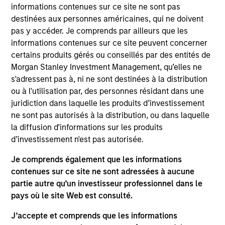
société d’investissement à capital variable domiciliée au
informations contenues sur ce site ne sont pas
Luxembourg. (la « Société »), enregistrée au Grand-Duché
destinées aux personnes américaines, qui ne doivent
de Luxembourg en tant qu’organisme de placement
collectif conformément à la Partie 1 de la Loi du 17
pas y accéder. Je comprends par ailleurs que les
décembre 2010, telle que modifiée. La Société est un
informations contenues sur ce site peuvent concerner
Organisme de Placement Collectif en Valeurs Mobilières
certains produits gérés ou conseillés par des entités de
(« OPCVM »).
Morgan Stanley Investment Management, qu’elles ne
Les demandes de souscription dans des parts du Fonds ne
s'adressent pas à, ni ne sont destinées à la distribution
doivent pas être effectuées sans consultation préalable
ou à l'utilisation par, des personnes résidant dans une
du prospectus actuel et du Document d’Informations Clés
juridiction dans laquelle les produits d’investissement
(« DIC ») ou du Document d’Informations Clés pour
l’Investisseur (« DICI »), documents disponibles en anglais
ne sont pas autorisés à la distribution, ou dans laquelle
et dans la langue officielle de votre juridiction à
la diffusion d'informations sur les produits
https://www.morganstanley.com/im/msinvf/index.html
,
d’investissement n'est pas autorisée.
ou gratuitement au siège social de Morgan Stanley
Investment Funds, European Bank and Business Centre,
Je comprends également que les informations
6B route de Trèves, L-2633 Senningerberg, R.C.S.
contenues sur ce site ne sont adressées à aucune
Luxembourg B 29 192.
partie autre qu’un investisseur professionnel dans le
Les informations relatives aux aspects du Fonds en lien
pays où le site Web est consulté.
avec le développement durable et la synthèse des droits
des investisseurs sont disponibles sur le site Internet
J’accepte et comprends que les informations
susmentionné.