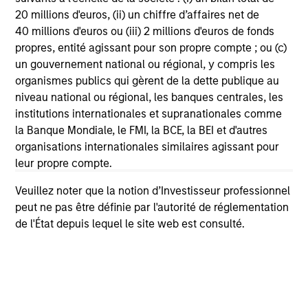
avertissements spécifiques aux différentes classes
20 millions d'euros, (ii) un chiffre d’affaires net de
d’actions.
40 millions d'euros ou (iii) 2 millions d'euros de fonds
1
La
notation Morningstar™
des fonds, ou « notation à base
propres, entité agissant pour son propre compte ; ou (c)
d’étoiles », est calculée pour les produits gérés (incluant les
un gouvernement national ou régional, y compris les
fonds communs de placement, les sous-comptes
organismes publics qui gèrent de la dette publique au
d’assurance vie à annuités et capital variables, les fonds
niveau national ou régional, les banques centrales, les
négociés en bourse, les fonds fermés et les comptes
séparés) disposant d’un historique d’au moins trois ans. Les
institutions internationales et supranationales comme
fonds négociés en bourse et les fonds communs de
la Banque Mondiale, le FMI, la BCE, la BEI et d'autres
placement à capital variable sont considérés comme un
organisations internationales similaires agissant pour
seul et même ensemble à des fins de comparaison. La
leur propre compte.
notation est calculée sur la base d’une mesure du
rendement ajusté du risque effectuée par Morningstar qui
comptabilise la variation de performance excédentaire
Veuillez noter que la notion d’Investisseur professionnel
mensuelle d’un produit géré, en mettant davantage l’accent
peut ne pas être définie par l'autorité de réglementation
sur les variations baissières et en valorisant les
de l'État depuis lequel le site web est consulté.
performances constantes. Dans chaque catégorie, les
produits qui se classent dans la tranche des 10% les plus
performants obtiennent 5 étoiles, les 22,5% suivants
reçoivent 4 étoiles, les 35% suivants 3 étoiles, les 22,5%
suivants 2 étoiles et les 10% restants 1 étoile. La Note
globale Morningstar d’un produit géré est dérivée d’une
moyenne pondérée des chiffres de la performance