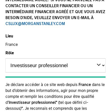
Les performances passées ne sont pas un indicateur fiable
CONTACTER UN CONSEILLER FINANCIER OU UN
des résultats futurs. Les rendements peuvent augmenter
INTERMÉDIAIRE FINANCIER AGRÉÉ ET QUE VOUS AVEZ
ou diminuer en raison des fluctuations de change. Tous les
BESOIN D’AIDE, VEUILLEZ ENVOYER UN E-MAIL À
calculs des données de performance sont basés sur une
CSLUX@MORGANSTANLEY.COM
comparaison de la VL, sont exprimés nets de frais et ne
prennent pas en compte les commissions et coûts relatifs
à l’émission et au rachat de parts. La source de toutes les
Lieu
données relatives aux performances et aux indices est
Morgan Stanley Investment Management.
France
Cliquez sur le nom du fonds pour connaître ses
Rôle
performances sur l'année calendaire.
Je déclare accéder à ce site web depuis
France
dans le
but d’obtenir des informations, agir pour mon propre
*Devise de référence du fonds
compte et remplir les conditions pour être qualifié
Ce document contient des informations relatives aux
d’
Investisseur professionnel*
(tel que défini ci-
compartiments de Morgan Stanley Investment Funds,
dessous)
*
. Je reconnais et comprends que les