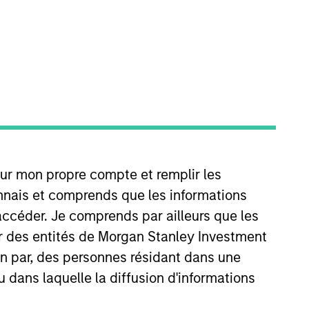
nvestment Team
organ Stanley Private Equity Asia
our mon propre compte et remplir les
onnais et comprends que les informations
guarantee that the investment mentioned
ldings). The trademarks and service marks
accéder. Je comprends par ailleurs que les
zed, sponsored, or otherwise approved by
ar des entités de Morgan Stanley Investment
 We are providing these hyperlinks to you
val, investigation, verification or
ion par, des personnes résidant dans une
 for the information contained on the site
u dans laquelle la diffusion d'informations