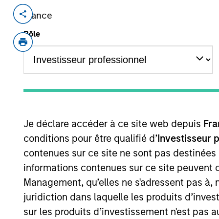
France
Invested on
Transacti
Oct 2016
Joint 
Rôle
DSG (Cayman) Limited is one of the 
diaper products in South East Asia, w
Indonesia.
View Site
Je déclare accéder à ce site web depuis
Fra
conditions pour être qualifié d’
Investisseur 
As of July 25, 2025. The above is provided
resulted in positive performance (for realiz
contenues sur ce site ne sont pas destinées
above are the property of their respective
informations contenues sur ce site peuvent 
such owners. By clicking on any links shown
only as a convenience and the inclusion of 
Management, qu’elles ne s'adressent pas à, ni
monitoring by us of any information contain
or your use of such site.
juridiction dans laquelle les produits d’inves
sur les produits d’investissement n'est pas a