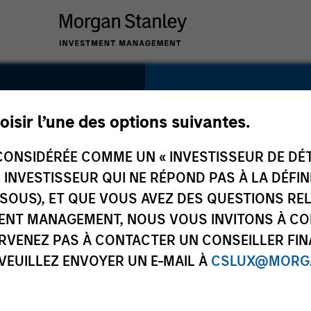
SECTOR
Consumer
oisir l’une des options suivantes.
an)
ONSIDÉRÉE COMME UN « INVESTISSEUR DE DÉTA
UN INVESTISSEUR QUI NE RÉPOND PAS À LA DÉFI
SSOUS), ET QUE VOUS AVEZ DES QUESTIONS RE
COUNTRY
ENT MANAGEMENT, NOUS VOUS INVITONS À CO
Thailand
ARVENEZ PAS À CONTACTER UN CONSEILLER FIN
 VEUILLEZ ENVOYER UN E-MAIL À
CSLUX@MORGA