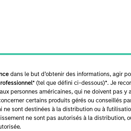
I
on Type
M
Control
top independent producers of branded baby and adult
ith leading market share in Thailand, Malaysia and
nce
dans le but d’obtenir des informations, agir p
professionnel*
(tel que défini ci-dessous)
*
. Je rec
 for informational and educational purposes only. There is no 
ed holdings), or will perform well in the future (for current ho
 aux personnes américaines, qui ne doivent pas y 
 owners. The information on this website has not been authori
concerner certains produits gérés ou conseillés p
 here, you agree that you are navigating to a third party site.
any hyperlink is not and does not imply any endorsement, appro
 ne sont destinées à la distribution ou à l'utilisat
ed in any hyperlinked site. In no event shall we be responsible
tissement ne sont pas autorisés à la distribution, o
utorisée.