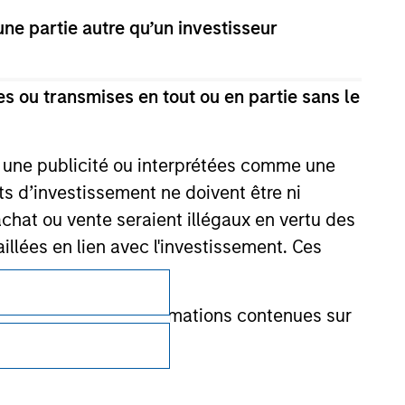
e partie autre qu’un investisseur
s ou transmises en tout ou en partie sans le
e une publicité ou interprétées comme une
its d’investissement ne doivent être ni
 achat ou vente seraient illégaux en vertu des
aillées en lien avec l'investissement. Ces
Confidentialité
onnait que les informations contenues sur
Your Privacy Choices
Conditions d'utilisation
nancier pour prévenir l’utilisation