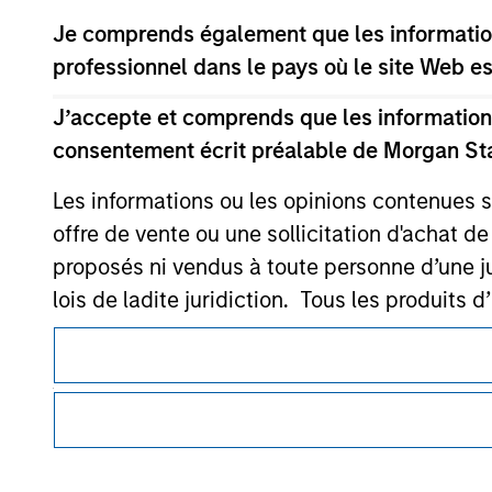
Je comprends également que les information
professionnel dans le pays où le site Web es
Morgan Stan
J’accepte et comprends que les informations
Morgan Stan
consentement écrit préalable de Morgan St
Les informations ou les opinions contenues 
offre de vente ou une sollicitation d'achat de
proposés ni vendus à toute personne d’une juri
lois de ladite juridiction. Tous les produits 
Ce document est une communication promotionnelle.
restrictions sont précisées dans les prospec
Les utilisateurs sont invités à prendre connaissance des cond
Je comprends également que Morgan Stanley 
procédure, car celles-ci mentionnent des restrictions légale
ce site soient exactes, complètes ou adapté
des informations relatives aux produits d’investissement 
Morgan Stanley Investment Management impose
Les services décrits sur ce site Web peuvent ne pas être dis