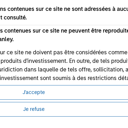
s contenues sur ce site ne sont adressées à aucun
t consulté.
ley
 contenues sur ce site ne peuvent être reproduite
ley Careers
anley.
sur ce site ne doivent pas être considérées comm
 produits d'investissement. En outre, de tels produ
diction dans laquelle de tels offre, sollicitation,
d’investissement sont soumis à des restrictions dét
tus relatifs à ces produits d'investissement.
J'accepte
itions d’utilisation avant d’engager toute
Investment Management ne garantit pas ni ne rec
s et réglementaires applicables à la diffusion
es à un quelconque usage particulier.
Je refuse
de Morgan Stanley Investment Management.
 des obligations aux professionnels du secteur fi
ponibles dans certaines juridictions ou pour