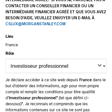
CONTACTER UN CONSEILLER FINANCIER OU UN
INTERMÉDIAIRE FINANCIER AGRÉÉ ET QUE VOUS AVEZ
BESOIN D’AIDE, VEUILLEZ ENVOYER UN E-MAIL À
CSLUX@MORGANSTANLEY.COM
Invested on
Oct 2018
Lieu
France
Transaction Type
Control
Rôle
Shenzhen ZTE Jinyun Technology Company Limited
(“Golden Cloud Technology”) is a leading Internet
Data Center (“IDC”) business with a portfolio of 11
Je déclare accéder à ce site web depuis
France
dans le
IDC centers in premium locations across China, such
but d’obtenir des informations, agir pour mon propre
as Beijing and Shenzhen, providing colocation and
compte et remplir les conditions pour être qualifié
value added services, with a focus on financial
d’
Investisseur professionnel*
(tel que défini ci-
services sector
dessous)
*
. Je reconnais et comprends que les
Investment Team
informations contenues sur ce site ne sont pas