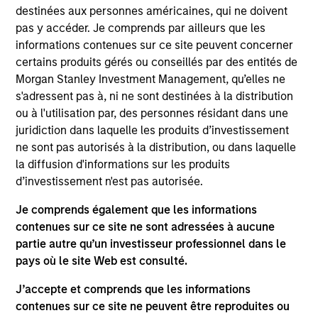
Morgan Stanley Private Equity Asia
destinées aux personnes américaines, qui ne doivent
pas y accéder. Je comprends par ailleurs que les
informations contenues sur ce site peuvent concerner
certains produits gérés ou conseillés par des entités de
Morgan Stanley Investment Management, qu’elles ne
s'adressent pas à, ni ne sont destinées à la distribution
As of July 25, 2025. The above is provided for informational
ou à l'utilisation par, des personnes résidant dans une
and educational purposes only. There is no guarantee that
juridiction dans laquelle les produits d’investissement
the investment mentioned resulted in positive performance
ne sont pas autorisés à la distribution, ou dans laquelle
(for realized holdings), or will perform well in the future (for
current holdings). The trademarks and service marks above
la diffusion d'informations sur les produits
are the property of their respective owners. The information
d’investissement n'est pas autorisée.
on this website has not been authorized, sponsored, or
otherwise approved by such owners. By clicking on any
Je comprends également que les informations
links shown here, you agree that you are navigating to a
contenues sur ce site ne sont adressées à aucune
third party site. We are providing these hyperlinks to you
only as a convenience and the inclusion of any hyperlink is
partie autre qu’un investisseur professionnel dans le
not and does not imply any endorsement, approval,
pays où le site Web est consulté.
investigation, verification or monitoring by us of any
information contained in any hyperlinked site. In no event
J’accepte et comprends que les informations
shall we be responsible for the information contained on
contenues sur ce site ne peuvent être reproduites ou
the site or your use of such site.