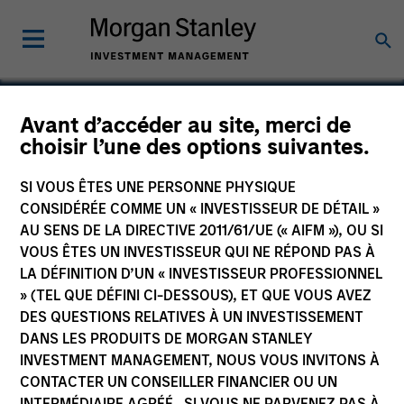
Avant d’accéder au site, merci de
choisir l’une des options suivantes.
Golden Cloud
Technology
SI VOUS ÊTES UNE PERSONNE PHYSIQUE
CONSIDÉRÉE COMME UN « INVESTISSEUR DE DÉTAIL »
AU SENS DE LA DIRECTIVE 2011/61/UE (« AIFM »), OU SI
VOUS ÊTES UN INVESTISSEUR QUI NE RÉPOND PAS À
LA DÉFINITION D’UN « INVESTISSEUR PROFESSIONNEL
» (TEL QUE DÉFINI CI-DESSOUS), ET QUE VOUS AVEZ
SECTOR
Services
DES QUESTIONS RELATIVES À UN INVESTISSEMENT
DANS LES PRODUITS DE MORGAN STANLEY
INVESTMENT MANAGEMENT, NOUS VOUS INVITONS À
CONTACTER UN CONSEILLER FINANCIER OU UN
COUNTRY
China
INTERMÉDIAIRE AGRÉÉ. SI VOUS NE PARVENEZ PAS À