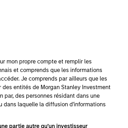
collaboration, creativity, continued development
our mon propre compte et remplir les
onnais et comprends que les informations
accéder. Je comprends par ailleurs que les
ghts and others delivered to your
ar des entités de Morgan Stanley Investment
ion par, des personnes résidant dans une
u dans laquelle la diffusion d'informations
e partie autre qu’un investisseur