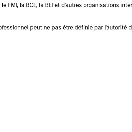
FMI, la BCE, la BEI et d'autres organisations inter
 Period:
river
ofessionnel peut ne pas être définie par l'autorité 
how much its return
pital, the amount it
he spread. This report
petitive advantage
on and strategy,
ue the life cycle
 offer guidance for
lied CAP and end with
: How