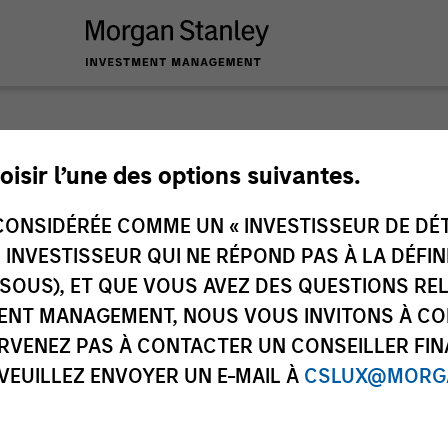
onsilient Obse
oisir l’une des options suivantes.
ONSIDÉRÉE COMME UN « INVESTISSEUR DE DÉTA
s and novel insights across disciplines for 
UN INVESTISSEUR QUI NE RÉPOND PAS À LA DÉFI
ael Mauboussin
Dan Callahan, CFA
SSOUS), ET QUE VOUS AVEZ DES QUESTIONS RE
ging Director
Vice President
ENT MANAGEMENT, NOUS VOUS INVITONS À CO
ARVENEZ PAS À CONTACTER UN CONSEILLER FIN
 VEUILLEZ ENVOYER UN E-MAIL À
CSLUX@MORGA