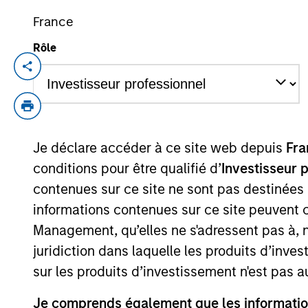
France
The Wisdom of Crowds 
Rôle
Crowd Behavior in Pred
Betting, and Stock Mar
5 AOÛT 2026
We review the wisdom of crowds in the co
Je déclare accéder à ce site web depuis
Fra
markets, sports betting markets, parimut
conditions pour être qualifié d’
Investisseur 
and the stock market. For each, we descr
contenues sur ce site ne sont pas destinées
a history, examine its accuracy, see how 
informations contenues sur ce site peuvent 
information, check for diversity breakdo
Management, qu’elles ne s'adressent pas à, ni
role of incentives. The betting markets a
juridiction dans laquelle les produits d’inves
stock market has positive expected retu
sur les produits d’investissement n'est pas a
how markets work is useful for evaluating
excess returns.
Je comprends également que les information