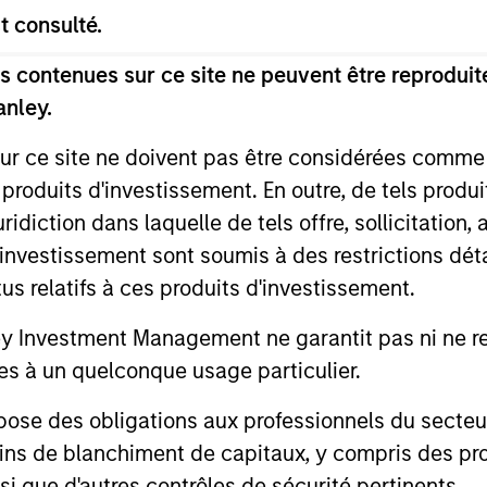
t consulté.
ctations:
 contenues sur ce site ne peuvent être reproduite
Growth
anley.
ion
sur ce site ne doivent pas être considérées comm
 produits d'investissement. En outre, de tels produ
 earnings and the
diction dans laquelle de tels offre, sollicitation,
lue, the present
d’investissement sont soumis à des restrictions dét
We analyze how PVGO
tus relatifs à ces produits d'investissement.
sure of market timing
e that the stocks of
Investment Management ne garantit pas ni ne rec
utperformed those
es à un quelconque usage particulier.
nalysis suggests the
n than the value
 des obligations aux professionnels du secteur fi
ins de blanchiment de capitaux, y compris des pro
nsi que d'autres contrôles de sécurité pertinents.