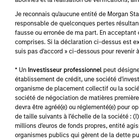
Bayes and Base Rates 
Je reconnais qu'aucune entité de Morgan Sta
History Can Guide Our
responsable de quelconques pertes résultant
fausse ou erronée de ma part. En acceptant
Assessment of the Fut
comprises. Si la déclaration ci-dessus est ex
13 MAI 2026
suis pas d'accord » ci-dessous pour revenir à
We follow up on our recent report that ar
should start with base rates and update 
* Un
Investisseur professionnel
peut désigner 
got questions about inflation, reference 
établissement de crédit, une société d'inves
groundbreaking technologies. Comparing 
organisme de placement collectif ou la socié
OpenAI to base rates revealed they are h
Factors in their favor are rapid adoption,
société de négociation de matières premières
growth, and the past growth of intangible
devra être agréé(e) ou réglementé(e) pour op
there have been other disruptive innovati
de taille suivants à l’échelle de la société : (I
top growers did so through M&A.
millions d'euros de fonds propres, entité ag
organismes publics qui gèrent de la dette pub