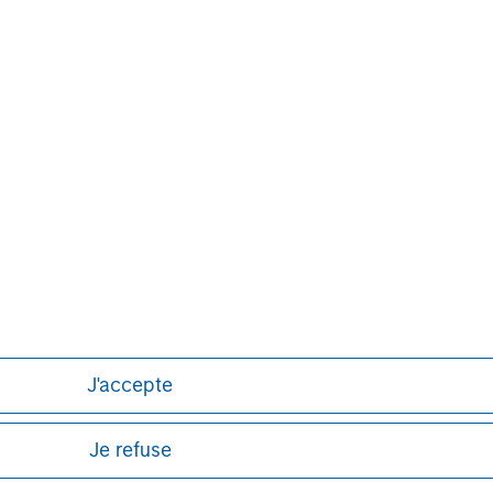
Dan Callahan, CFA
J'accepte
Vice President
Je refuse