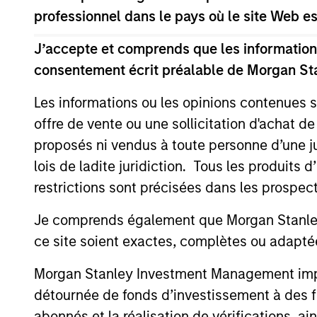
professionnel dans le pays où le site Web es
Opportunities and Expe
J’accepte et comprends que les informations
The Present Value of 
consentement écrit préalable de Morgan St
Opportunities in Valuat
Les informations ou les opinions contenues 
offre de vente ou une sollicitation d'achat de
18 JUIN 2026
Stock prices reflect the value of current
proposés ni vendus à toute personne d’une juri
option to make investments that create va
lois de ladite juridiction. Tous les produits 
value of growth opportunities (PVGO). 
restrictions sont précisées dans les prospec
as a percentage of price serves as a mea
and find it has some use. Next, we observ
Je comprends également que Morgan Stanley 
companies with low PVGO percentages o
ce site soient exactes, complètes ou adapté
with high percentages. Lastly, a simple a
PVGO percentage provided a higher retur
Morgan Stanley Investment Management impose
factor in recent years.
détournée de fonds d’investissement à des f
abonnés et la réalisation de vérifications, ai