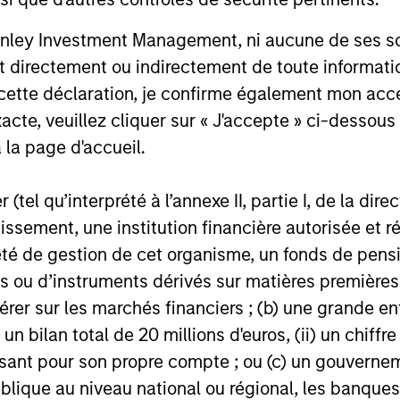
2.0: How
nley Investment Management, ni aucune de ses soci
 directement ou indirectement de toute informatio
 cette déclaration, je confirme également mon ac
ure
acte, veuillez cliquer sur « J'accepte » ci-dessous 
 la page d'accueil.
gued that forecasters
views over time. We
(tel qu’interprété à l’annexe II, partie I, de la dire
classes, and
tissement, une institution financière autorisée e
projections for
té de gestion de cet organisme, un fonds de pensi
ighly improbable.
 high one-year
 ou d’instruments dérivés sur matières premières o
-heavy firms. But
érer sur les marchés financiers ; (b) une grande e
ons, and most of the
) un bilan total de 20 millions d'euros, (ii) un chiffre
issant pour son propre compte ; ou (c) un gouvernem
lique au niveau national ou régional, les banques c