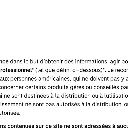
in Markets:
iction,
kets
Counterpoint Global’s culture fosters 
ntext of prediction
nce
dans le but d’obtenir des informations, agir p
and differentiated thinking.
uel betting markets,
professionnel*
(tel que défini ci-dessous)
*
. Je rec
ibe the market, give
 aux personnes américaines, qui ne doivent pas y 
it aggregates
Get Counterpoint Global Insi
concerner certains produits gérés ou conseillés p
wns, and consider the
inbox.
 ne sont destinées à la distribution ou à l'utilisat
re zero-sum, but the
tissement ne sont pas autorisés à la distribution, o
rns. Understanding
utorisée.
Subscribe
 opportunities for
s contenues sur ce site ne sont adressées à aucun