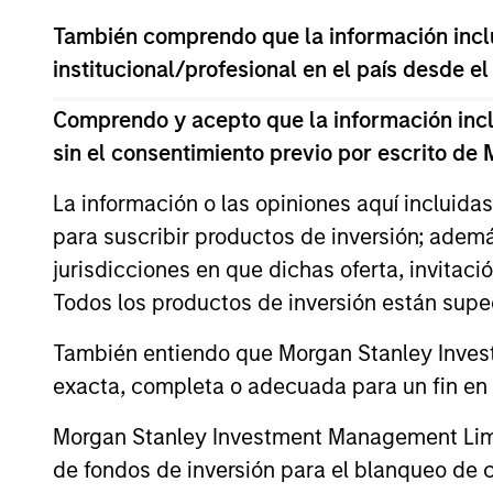
También comprendo que la información inclui
Throughout our history, we have m
institucional/profesional en el país desde el
across a broad range of industries
from $15 million to $60 million.
Comprendo y acepto que la información inclui
sin el consentimiento previo por escrito de
La información o las opiniones aquí incluida
How We Work With C
para suscribir productos de inversión; adem
jurisdicciones en que dichas oferta, invitaci
Todos los productos de inversión están suped
What Makes Us Differ
También entiendo que Morgan Stanley Invest
exacta, completa o adecuada para un fin en p
Morgan Stanley Investment Management Limite
de fondos de inversión para el blanqueo de ca