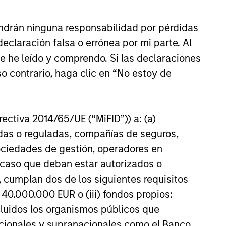
ndrán ninguna responsabilidad por pérdidas
1.
An Ideal Partner for
claración falsa o errónea por mi parte. Al
Founder and Family
Businesses
ue he leído y comprendo. Si las declaraciones
o contrario, haga clic en “No estoy de
2.
Morgan Stanley Capital
Partners: Operating
irectiva 2014/65/UE (“MiFID”)) a: (a)
Principle
adas o reguladas, compañías de seguros,
sociedades de gestión, operadores en
a caso que deban estar autorizados o
3.
Morgan Stanley Capital
 cumplan dos de los siguientes requisitos
Partners: Central
Investment Principle
 40.000.000 EUR o (iii) fondos propios:
cluidos los organismos públicos que
nacionales y supranacionales como el Banco