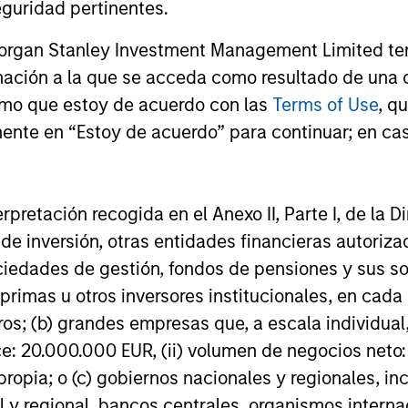
guridad pertinentes.
Morgan Stanley Investment Management Limited te
mación a la que se acceda como resultado de una de
rmo que estoy de acuerdo con las
Terms of Use
, q
ente en “Estoy de acuerdo” para continuar; en cas
erpretación recogida en el Anexo II, Parte I, de la D
 de inversión, otras entidades financieras autoriz
sociedades de gestión, fondos de pensiones y sus 
Play
primas u otros inversores institucionales, en cad
os; (b) grandes empresas que, a escala individual,
ce: 20.000.000 EUR, (ii) volumen de negocios neto:
Video
ropia; o (c) gobiernos nacionales y regionales, in
l y regional, bancos centrales, organismos inter