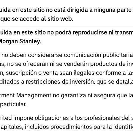
da en este sitio no está dirigida a ninguna parte
aintained a consistent middle-market focus, inves
 que se accede al sitio web.
 with enterprise values from $200 million to $800 
da en este sitio no podrá reproducirse ni transmi
 Morgan Stanley.
s no deben considerarse comunicación publicitaria 
ompanies
ás, no se ofrecerán ni se venderán productos de i
ón, suscripción o venta sean ilegales conforme a la
itados a restricciones de inversión, que se detalla
ent
ment Management no garantiza ni asegura que la i
articular.
d impone obligaciones a los profesionales del se
pitales, incluidos procedimientos para la identifi