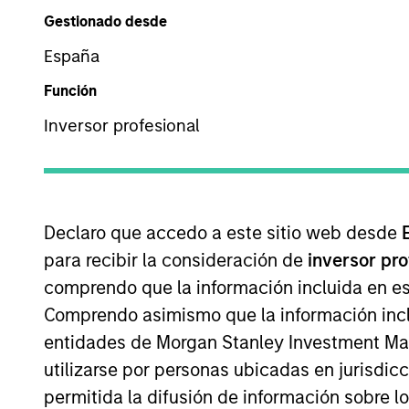
Descripción general
Equ
Gestionado desde
España
Función
Morgan Stanley Capita
Inversor profesional
team has invested 
Declaro que accedo a este sitio web desde
Descripción general
para recibir la consideración de
inversor pr
comprendo que la información incluida en es
Our focus is on value creation t
Comprendo asimismo que la información incl
oversight, strategic add-on acquisi
entidades de Morgan Stanley Investment Mana
transactions via founder-led recapi
utilizarse por personas ubicadas en jurisdic
management buyouts, corporate ca
permitida la difusión de información sobre l