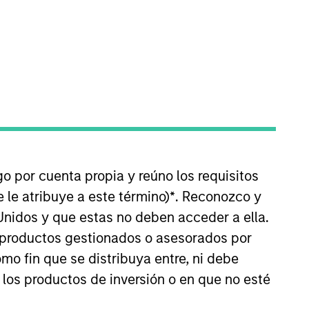
tera
Perspectivas
e equity platform. The
r over two decades.
go por cuenta propia y reúno los requisitos
 le atribuye a este término)
*
. Reconozco y
Unidos y que estas no deben acceder a ella.
value-added
s productos gestionados o asesorados por
arily in control
o fin que se distribuya entre, ni debe
ll-ups,
 los productos de inversión o en que no esté