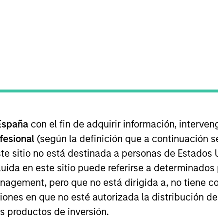
ipo
Investment Criteria
Car
l Partners manages a middle-market privat
capital in a broad spectrum of industries fo
España
con el fin de adquirir información, interven
ofesional
(según la definición que a continuación se
te sitio no está destinada a personas de Estados 
hrough management and operational improvements, 
uida en este sitio puede referirse a determinado
tions and thoughtful capitalization. We invest prim
gement, pero que no está dirigida a, no tiene com
talizations, growth equity investments, industry ro
ciones en que no esté autorizada la distribución de
rve-outs and platform builds.
os productos de inversión.