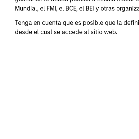
Mundial, el FMI, el BCE, el BEI y otras organ
Tenga en cuenta que es posible que la definic
An Ideal Partner for Founder a
desde el cual se accede al sitio web.
Aaron Sack, Head of Capital Partners
Meet the Tea