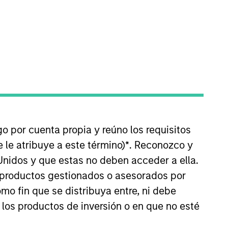
oard Membership
Adam Shaw,
Patrick Whitehead,
arc Godlis,
Clayton Marsh
nvestment Team
organ Stanley Capital Partners
ress Release
hermogenics Appoints Industry
eteran Arif Quraishi As Chief
go por cuenta propia y reúno los requisitos
xecutive Officer
 le atribuye a este término)
*
. Reconozco y
an 06,2026
Unidos y que estas no deben acceder a ella.
s productos gestionados o asesorados por
o fin que se distribuya entre, ni debe
 los productos de inversión o en que no esté