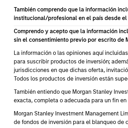
As of July 25, 2025. The above is provided
También comprendo que la información inclui
resulted in positive performance (for realiz
above are the property of their respective
institucional/profesional en el país desde el
such owners. By clicking on any links shown
only as a convenience and the inclusion of 
Comprendo y acepto que la información inclui
monitoring by us of any information contain
or your use of such site.
sin el consentimiento previo por escrito de
La información o las opiniones aquí incluida
para suscribir productos de inversión; adem
jurisdicciones en que dichas oferta, invitaci
Morgan Stan
Todos los productos de inversión están suped
Morgan Stan
También entiendo que Morgan Stanley Invest
exacta, completa o adecuada para un fin en p
Morgan Stanley Investment Management Limite
de fondos de inversión para el blanqueo de ca