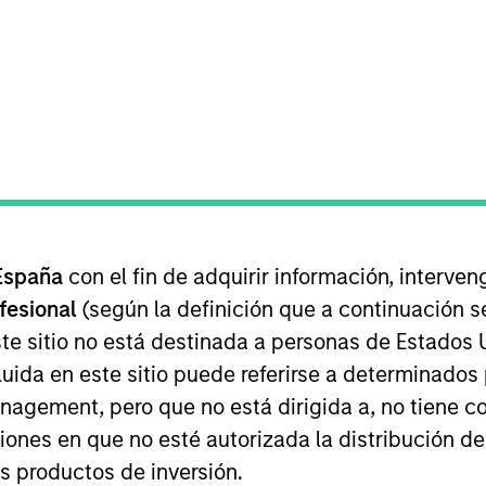
B
on Type
t
M
ider of outsourced boiler services, with a primary
I
ir services and additional offerings across
M
ental services.
ies
P
T
V
España
con el fin de adquirir información, interven
E
ofesional
(según la definición que a continuación se
J
te sitio no está destinada a personas de Estados 
uida en este sitio puede referirse a determinado
gement, pero que no está dirigida a, no tiene com
ciones en que no esté autorizada la distribución de
os productos de inversión.