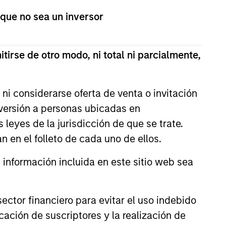
guarantee that the investment mentioned
 que no sea un inversor
ldings). The trademarks and service marks
zed, sponsored, or otherwise approved by
 We are providing these hyperlinks to you
val, investigation, verification or
tirse de otro modo, ni total ni parcialmente,
 for the information contained on the site
ni considerarse oferta de venta o invitación
nversión a personas ubicadas en
s leyes de la jurisdicción de que se trate.
n en el folleto de cada uno de ellos.
nformación incluida en este sitio web sea
ctor financiero para evitar el uso indebido
cación de suscriptores y la realización de