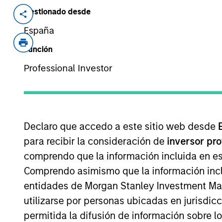
Gestionado desde
Invested on
Transacti
Jun 2025
Buyou
España
Thermogenics is a comprehensive prov
Función
focus on recurring maintenance & repa
Professional Investor
complementary equipment sales and r
View Current Employment Opportunit
View Site
Declaro que accedo a este sitio web desde
para recibir la consideración de
inversor pr
comprendo que la información incluida en es
Comprendo asimismo que la información incl
entidades de Morgan Stanley Investment Mana
utilizarse por personas ubicadas en jurisdic
permitida la difusión de información sobre l