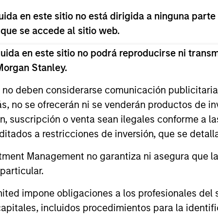
 for informational and educational purposes only. There is no 
da en este sitio no está dirigida a ninguna parte
ed holdings), or will perform well in the future (for current ho
 owners. The information on this website has not been authori
 que se accede al sitio web.
 here, you agree that you are navigating to a third party site.
any hyperlink is not and does not imply any endorsement, appro
da en este sitio no podrá reproducirse ni transmi
ed in any hyperlinked site. In no event shall we be responsible
 Morgan Stanley.
s no deben considerarse comunicación publicitaria 
ás, no se ofrecerán ni se venderán productos de i
ón, suscripción o venta sean ilegales conforme a la
ley
itados a restricciones de inversión, que se detalla
ley Careers
ment Management no garantiza ni asegura que la i
articular.
d impone obligaciones a los profesionales del se
pitales, incluidos procedimientos para la identifi