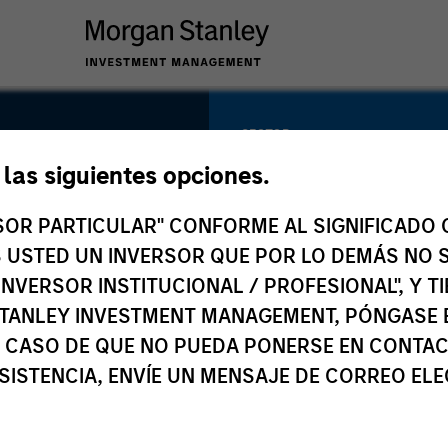
SECTOR
Business &
e las siguientes opciones.
Consumer Service
ics
RSOR PARTICULAR" CONFORME AL SIGNIFICADO Q
 ES USTED UN INVERSOR QUE POR LO DEMÁS NO S
INVERSOR INSTITUCIONAL / PROFESIONAL", Y T
COUNTRY
TANLEY INVESTMENT MANAGEMENT, PÓNGASE 
United States
 CASO DE QUE NO PUEDA PONERSE EN CONTAC
SISTENCIA, ENVÍE UN MENSAJE DE CORREO EL