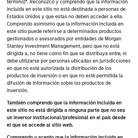
término)
*
. Reconozco y comprendo que la información
incluida en este sitio no está destinada a personas de
Estados Unidos y que estas no deben acceder a ella.
Comprendo asimismo que la información incluida en
ACTIVOS GESTIONADOS TOTALES
este sitio puede referirse a determinados productos
2,0 bn USD
gestionados o asesorados por entidades de Morgan
Stanley Investment Management, pero que no está
dirigida a, no tiene como fin que se distribuya entre, ni
debe utilizarse por personas ubicadas en jurisdicciones
en que no esté autorizada la distribución de los
NÚMERO DE PROFESIONALES DE LA INVERSIÓN
productos de inversión o en que no esté permitida la
difusión de información sobre los productos de
1.300
+
inversión.
También comprendo que la información incluida en
este sitio no está dirigida a ninguna parte que no sea
un inversor institucional/profesional en el país desde
EMPLEADOS
el que se accede al sitio web.
5.000
Comprendo y acepto que la información incluida en