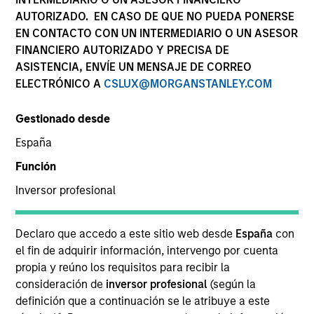
AUTORIZADO. EN CASO DE QUE NO PUEDA PONERSE
ha evolucionado
EN CONTACTO CON UN INTERMEDIARIO O UN ASESOR
continuamente para
FINANCIERO AUTORIZADO Y PRECISA DE
ASISTENCIA, ENVÍE UN MENSAJE DE CORREO
capitalizar las
ELECTRÓNICO A
CSLUX@MORGANSTANLEY.COM
oportunidades en los
mercados públicos y
Gestionado desde
España
privados para los clientes
Función
de todo el mundo.
Inversor profesional
1
En cifras
Declaro que accedo a este sitio web desde
España
con
el fin de adquirir información, intervengo por cuenta
AÑOS DE HISTORIA
propia y reúno los requisitos para recibir la
consideración de
inversor profesional
(según la
50
definición que a continuación se le atribuye a este