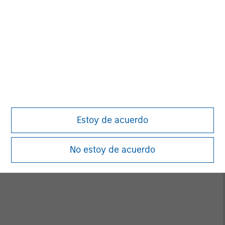
Asia Pacífico
Bangkok
Seúl
Pekín
Shanghái
Bangalore
Shenzhen
Hong Kong
Singapur
Estoy de acuerdo
Melbourne
Sídney
Bombay
Tokio
No estoy de acuerdo