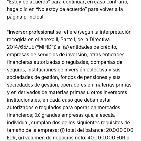
“Estoy de acuerdo” para continuar; en caso contrario,
esfuerzan por ofrecer excelencia en la inversión a
haga clic en “No estoy de acuerdo” para volver a la
través de una amplia gama de estrategias altamente
página principal.
especializadas.
*
Inversor profesional
se refiere (según la interpretación
recogida en el Anexo II, Parte I, de la Directiva
2014/65/UE (“MiFID”)) a: (a) entidades de crédito,
empresas de servicios de inversión, otras entidades
Enfoque en el servicio al
financieras autorizadas o reguladas, compañías de
cliente
seguros, instituciones de inversión colectiva y sus
sociedades de gestión, fondos de pensiones y sus
Además de ofrecer análisis y comentarios oportunos
sociedades de gestión, operadores en materias primas
sobre las carteras, compartimos nuestras
y en derivados de materias primas u otros inversores
perspectivas únicas con los clientes a través de
institucionales, en cada caso que deban estar
conferencias, webcasts y liderazgo intelectual.
autorizados o regulados para operar en mercados
financieros; (b) grandes empresas que, a escala
individual, cumplan dos de los siguientes requisitos de
tamaño de la empresa: (i) total del balance: 20.000.000
EUR, (ii) volumen de negocios neto: 40.000.000 EUR o