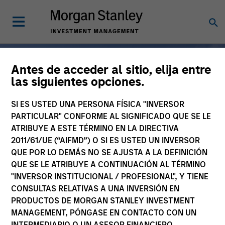
Antes de acceder al sitio, elija entre
las siguientes opciones.
Amplia especialización,
SI ES USTED UNA PERSONA FÍSICA "INVERSOR
de un único socio
PARTICULAR" CONFORME AL SIGNIFICADO QUE SE LE
ATRIBUYE A ESTE TÉRMINO EN LA DIRECTIVA
2011/61/UE (“AIFMD”) O SI ES USTED UN INVERSOR
QUE POR LO DEMÁS NO SE AJUSTA A LA DEFINICIÓN
QUE SE LE ATRIBUYE A CONTINUACIÓN AL TÉRMINO
Durante 50 años, Morgan
"INVERSOR INSTITUCIONAL / PROFESIONAL", Y TIENE
Stanley Investment
CONSULTAS RELATIVAS A UNA INVERSIÓN EN
PRODUCTOS DE MORGAN STANLEY INVESTMENT
Management ha estado a
MANAGEMENT, PÓNGASE EN CONTACTO CON UN
la vanguardia del sector y
INTERMEDIARIO O UN ASESOR FINANCIERO