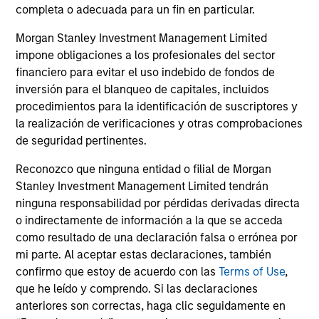
completa o adecuada para un fin en particular.
Morgan Stanley Investment Management Limited
impone obligaciones a los profesionales del sector
financiero para evitar el uso indebido de fondos de
inversión para el blanqueo de capitales, incluidos
procedimientos para la identificación de suscriptores y
la realización de verificaciones y otras comprobaciones
de seguridad pertinentes.
Por qué invertir con
Reconozco que ninguna entidad o filial de Morgan
nosotros
Stanley Investment Management Limited tendrán
ninguna responsabilidad por pérdidas derivadas directa
o indirectamente de información a la que se acceda
como resultado de una declaración falsa o errónea por
Equipos de inversión
mi parte. Al aceptar estas declaraciones, también
especializados
confirmo que estoy de acuerdo con las
Terms of Use
,
que he leído y comprendo. Si las declaraciones
Los equipos de inversión independientes tienen la
anteriores son correctas, haga clic seguidamente en
capacidad de pensar de forma diferente y se