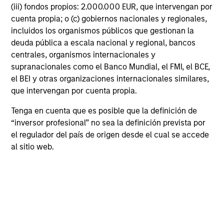
Compromiso con la
(iii) fondos propios: 2.000.000 EUR, que intervengan por
sostenibilidad²
cuenta propia; o (c) gobiernos nacionales y regionales,
incluidos los organismos públicos que gestionan la
Nuestra filosofía de inversión sostenible se basa en la
deuda pública a escala nacional y regional, bancos
creencia de que existe una amplia gama de enfoques
centrales, organismos internacionales y
para utilizar la información y los criterios ESG
supranacionales como el Banco Mundial, el FMI, el BCE,
relevantes con el fin de ayudar a alcanzar los
el BEI y otras organizaciones internacionales similares,
objetivos de los clientes.
que intervengan por cuenta propia.
Tenga en cuenta que es posible que la definición de
“inversor profesional” no sea la definición prevista por
el regulador del país de origen desde el cual se accede
al sitio web.
Comprometidos con la
diversidad, la equidad y la
inclusión
Creemos en apoyar a empresas que contribuyan a
crear una sociedad más justa, equitativa e inclusiva.