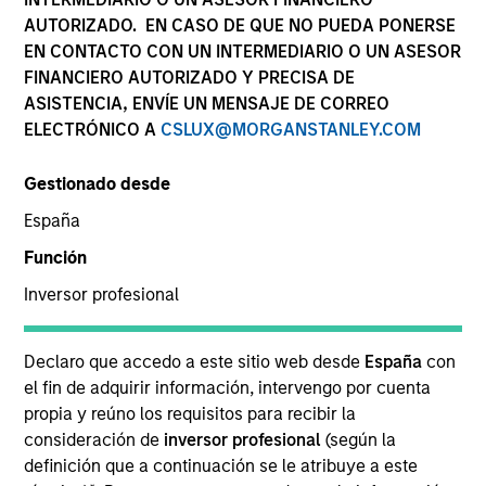
AUTORIZADO. EN CASO DE QUE NO PUEDA PONERSE
EN CONTACTO CON UN INTERMEDIARIO O UN ASESOR
FINANCIERO AUTORIZADO Y PRECISA DE
ASISTENCIA, ENVÍE UN MENSAJE DE CORREO
ELECTRÓNICO A
CSLUX@MORGANSTANLEY.COM
Gestionado desde
España
Función
Inversor profesional
Quarterly Private Markets Insights
and Asset Class Deep Dive.
Declaro que accedo a este sitio web desde
España
con
el fin de adquirir información, intervengo por cuenta
propia y reúno los requisitos para recibir la
consideración de
inversor profesional
(según la
definición que a continuación se le atribuye a este
Private Markets Perspectives Q2