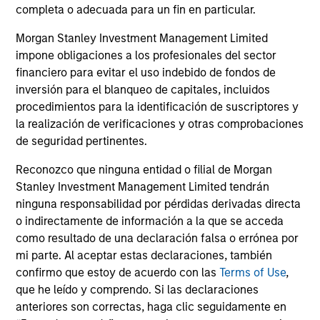
equity.
completa o adecuada para un fin en particular.
Morgan Stanley Investment Management Limited
Private Markets Perspectives Q3
impone obligaciones a los profesionales del sector
Webinar
financiero para evitar el uso indebido de fondos de
inversión para el blanqueo de capitales, incluidos
03-SEP-2025
procedimientos para la identificación de suscriptores y
In this quarter's webinar, our investment
la realización de verificaciones y otras comprobaciones
leaders talked about the private markets
de seguridad pertinentes.
environment, shared current asset class views,
Reconozco que ninguna entidad o filial de Morgan
and explored the dynamics investors face in
Stanley Investment Management Limited tendrán
private credit.
ninguna responsabilidad por pérdidas derivadas directa
o indirectamente de información a la que se acceda
como resultado de una declaración falsa o errónea por
mi parte. Al aceptar estas declaraciones, también
confirmo que estoy de acuerdo con las
Terms of Use
,
Register here for our next
que he leído y comprendo. Si las declaraciones
Webinar
Private Markets Perspectives
anteriores son correctas, haga clic seguidamente en