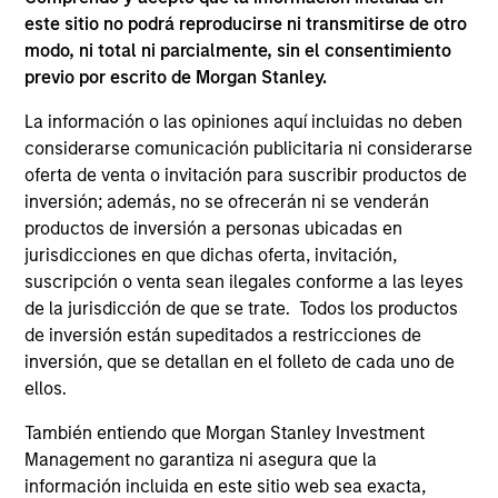
leaders provided a summary of the private
este sitio no podrá reproducirse ni transmitirse de otro
markets’ investment environment, a deep dive
modo, ni total ni parcialmente, sin el consentimiento
into the entry opportunity in private real
previo por escrito de Morgan Stanley.
estate, and an in-depth review of private
equity.
La información o las opiniones aquí incluidas no deben
considerarse comunicación publicitaria ni considerarse
oferta de venta o invitación para suscribir productos de
Private Markets Perspectives Q4
inversión; además, no se ofrecerán ni se venderán
productos de inversión a personas ubicadas en
Webinar
jurisdicciones en que dichas oferta, invitación,
03-DIC-2025
suscripción o venta sean ilegales conforme a las leyes
de la jurisdicción de que se trate. Todos los productos
In this quarter’s webinar, our investment
de inversión están supeditados a restricciones de
leaders provided a comprehensive view of the
inversión, que se detallan en el folleto de cada uno de
private markets landscape, shared strategic
ellos.
asset class insights—including a health check
También entiendo que Morgan Stanley Investment
on private credit—and delivered an in-depth
Management no garantiza ni asegura que la
analysis of the evolving dynamics in private
información incluida en este sitio web sea exacta,