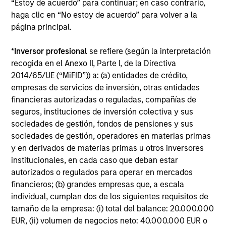
“Estoy de acuerdo” para continuar; en caso contrario,
Register
haga clic en “No estoy de acuerdo” para volver a la
página principal.
Portfolio Solutions Group
The Portfolio Solutions Group is a comprehensive
*
Inversor profesional
se refiere (según la interpretación
multi-asset business, with activity across all asset
recogida en el Anexo II, Parte I, de la Directiva
strategies and types (traditional and alternative),
2014/65/UE (“MiFID”)) a: (a) entidades de crédito,
through solutions that span fully liquid (public assets),
empresas de servicios de inversión, otras entidades
comprehensive (public and private assets) and fully
financieras autorizadas o reguladas, compañías de
private portfolios. Offerings are delivered via a
seguros, instituciones de inversión colectiva y sus
managed portfolio or model, in discretionary or
sociedades de gestión, fondos de pensiones y sus
advisory format.
sociedades de gestión, operadores en materias primas
y en derivados de materias primas u otros inversores
institucionales, en cada caso que deban estar
autorizados o regulados para operar en mercados
financieros; (b) grandes empresas que, a escala
individual, cumplan dos de los siguientes requisitos de
tamaño de la empresa: (i) total del balance: 20.000.000
EUR, (ii) volumen de negocios neto: 40.000.000 EUR o