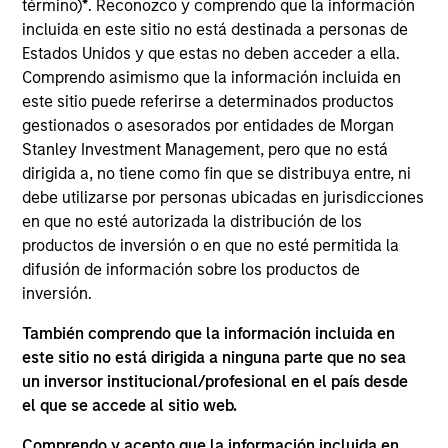
término)
*
. Reconozco y comprendo que la información
Webinar
incluida en este sitio no está destinada a personas de
Estados Unidos y que estas no deben acceder a ella.
03-JUN-2026
Comprendo asimismo que la información incluida en
In this quarter’s webinar, our investment
este sitio puede referirse a determinados productos
leaders provided an update on the signals
gestionados o asesorados por entidades de Morgan
Stanley Investment Management, pero que no está
observed in the latest private markets data, a
dirigida a, no tiene como fin que se distribuya entre, ni
summary of the latest private markets asset
debe utilizarse por personas ubicadas en jurisdicciones
class views, and a deep dive into private
en que no esté autorizada la distribución de los
credit, including addressing recent concerns
productos de inversión o en que no esté permitida la
regarding software exposure.
difusión de información sobre los productos de
inversión.
Private Markets Perspectives Q1
También comprendo que la información incluida en
este sitio no está dirigida a ninguna parte que no sea
Webinar
un inversor institucional/profesional en el país desde
04-MAR-2026
el que se accede al sitio web.
In this quarter’s webinar, our investment
Comprendo y acepto que la información incluida en