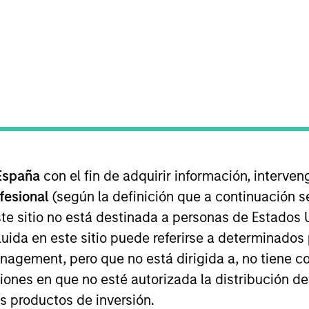
I
on Type
Realization Date
M
er
Oct 2021
talization
of flexible packaging products primarily in the
España
con el fin de adquirir información, interven
ofesional
(según la definición que a continuación se
te sitio no está destinada a personas de Estados 
 for informational and educational purposes only. There is no 
ed holdings), or will perform well in the future (for current ho
uida en este sitio puede referirse a determinado
 owners. The information on this website has not been authori
gement, pero que no está dirigida a, no tiene com
 here, you agree that you are navigating to a third party site.
any hyperlink is not and does not imply any endorsement, appro
ciones en que no esté autorizada la distribución de
ed in any hyperlinked site. In no event shall we be responsible
os productos de inversión.