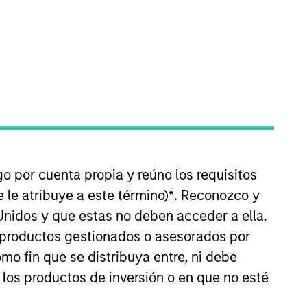
nvestment Team
organ Stanley Capital Partners
go por cuenta propia y reúno los requisitos
 le atribuye a este término)
*
. Reconozco y
Unidos y que estas no deben acceder a ella.
guarantee that the investment mentioned
ldings). The trademarks and service marks
s productos gestionados o asesorados por
zed, sponsored, or otherwise approved by
o fin que se distribuya entre, ni debe
 We are providing these hyperlinks to you
val, investigation, verification or
 los productos de inversión o en que no esté
 for the information contained on the site