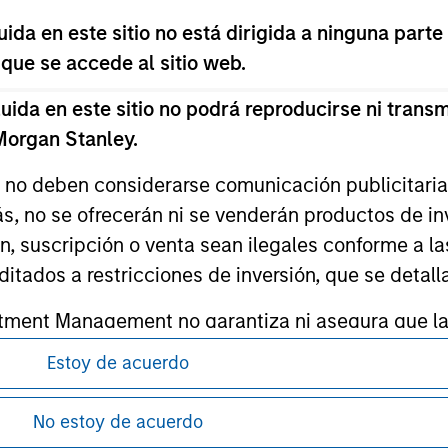
da en este sitio no está dirigida a ninguna parte
 que se accede al sitio web.
ley
da en este sitio no podrá reproducirse ni transmi
 Morgan Stanley.
ley Careers
s no deben considerarse comunicación publicitaria 
ás, no se ofrecerán ni se venderán productos de i
ón, suscripción o venta sean ilegales conforme a la
itados a restricciones de inversión, que se detalla
ment Management no garantiza ni asegura que la i
articular.
Estoy de acuerdo
antes de proceder, ya que explican ciertas
d impone obligaciones a los profesionales del se
ón de la información relativa a los productos
No estoy de acuerdo
pitales, incluidos procedimientos para la identifi