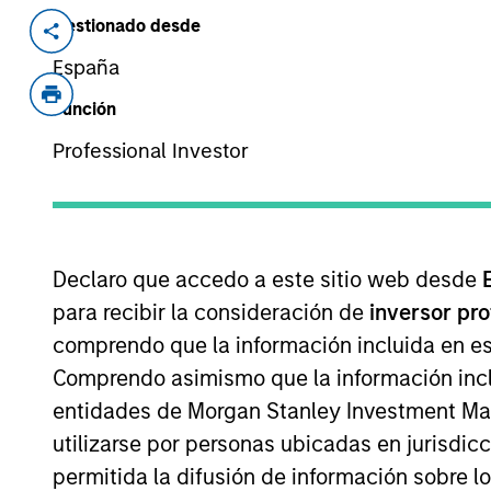
Gestionado desde
Invested on
Transacti
Feb 2017
Found
España
Recapi
Función
PPC Flexible Packaging is a converter 
Professional Investor
cleanroom and food end markets.
View Site
Declaro que accedo a este sitio web desde
para recibir la consideración de
inversor pr
comprendo que la información incluida en es
As of July 25, 2025. The above is provided
resulted in positive performance (for realiz
Comprendo asimismo que la información incl
above are the property of their respective
entidades de Morgan Stanley Investment Mana
such owners. By clicking on any links shown
only as a convenience and the inclusion of 
utilizarse por personas ubicadas en jurisdic
monitoring by us of any information contain
permitida la difusión de información sobre l
or your use of such site.