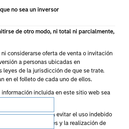
 que no sea un inversor
tirse de otro modo, ni total ni parcialmente,
ni considerarse oferta de venta o invitación
nversión a personas ubicadas en
s leyes de la jurisdicción de que se trate.
n en el folleto de cada uno de ellos.
nformación incluida en este sitio web sea
Privacidad
Your Privacy Choices
ctor financiero para evitar el uso indebido
cación de suscriptores y la realización de
Condiciones de uso