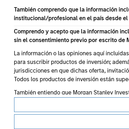
También comprendo que la información inclui
institucional/profesional en el país desde el
Morgan Stan
Comprendo y acepto que la información inclui
sin el consentimiento previo por escrito de
Morgan Stan
La información o las opiniones aquí incluida
para suscribir productos de inversión; adem
jurisdicciones en que dichas oferta, invitaci
Todos los productos de inversión están suped
También entiendo que Morgan Stanley Invest
exacta, completa o adecuada para un fin en p
Esta es una comunicación con fines comerciales.
Es importante que los usuarios lean las Condiciones de uso 
Morgan Stanley Investment Management Limite
restricciones legales y reglamentarias aplicables a la difusi
de fondos de inversión para el blanqueo de ca
de inversión de Morgan Stanley Investment Management.