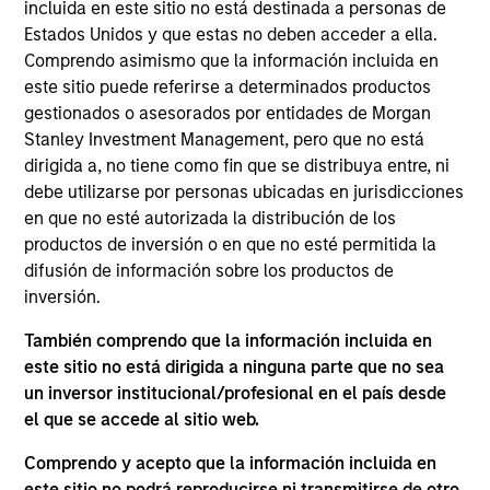
World 50 is a provider of private peer communities
incluida en este sitio no está destinada a personas de
that enable executives at globally respected
Estados Unidos y que estas no deben acceder a ella.
Comprendo asimismo que la información incluida en
organizations to share valuable experiences,
este sitio puede referirse a determinados productos
buildrelationships with true peers and learn from the
gestionados o asesorados por entidades de Morgan
world's thought leaders.
Stanley Investment Management, pero que no está
dirigida a, no tiene como fin que se distribuya entre, ni
View Current Employment Opportunities
debe utilizarse por personas ubicadas en jurisdicciones
en que no esté autorizada la distribución de los
View Site
productos de inversión o en que no esté permitida la
difusión de información sobre los productos de
Board Membership
inversión.
Adam Shaw
También comprendo que la información incluida en
Investment Team
este sitio no está dirigida a ninguna parte que no sea
Morgan Stanley Capital Partners
un inversor institucional/profesional en el país desde
el que se accede al sitio web.
Comprendo y acepto que la información incluida en
este sitio no podrá reproducirse ni transmitirse de otro