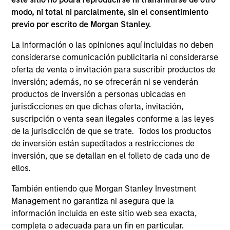
modo, ni total ni parcialmente, sin el consentimiento
previo por escrito de Morgan Stanley.
La información o las opiniones aquí incluidas no deben
As of July 25, 2025. The above is provided for informational
considerarse comunicación publicitaria ni considerarse
and educational purposes only. There is no guarantee that
the investment mentioned resulted in positive performance
oferta de venta o invitación para suscribir productos de
(for realized holdings), or will perform well in the future (for
inversión; además, no se ofrecerán ni se venderán
current holdings). The trademarks and service marks above
productos de inversión a personas ubicadas en
are the property of their respective owners. The information
on this website has not been authorized, sponsored, or
jurisdicciones en que dichas oferta, invitación,
otherwise approved by such owners. By clicking on any
suscripción o venta sean ilegales conforme a las leyes
links shown here, you agree that you are navigating to a
de la jurisdicción de que se trate. Todos los productos
third party site. We are providing these hyperlinks to you
de inversión están supeditados a restricciones de
only as a convenience and the inclusion of any hyperlink is
not and does not imply any endorsement, approval,
inversión, que se detallan en el folleto de cada uno de
investigation, verification or monitoring by us of any
ellos.
information contained in any hyperlinked site. In no event
shall we be responsible for the information contained on
También entiendo que Morgan Stanley Investment
the site or your use of such site.
Management no garantiza ni asegura que la
información incluida en este sitio web sea exacta,
completa o adecuada para un fin en particular.