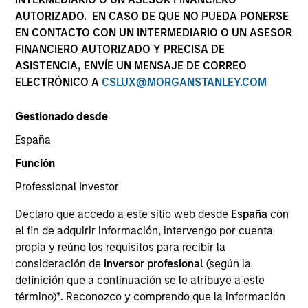
AUTORIZADO. EN CASO DE QUE NO PUEDA PONERSE
EN CONTACTO CON UN INTERMEDIARIO O UN ASESOR
FINANCIERO AUTORIZADO Y PRECISA DE
SECTOR
ASISTENCIA, ENVÍE UN MENSAJE DE CORREO
Business & Consumer Services
ELECTRÓNICO A
CSLUX@MORGANSTANLEY.COM
Gestionado desde
COUNTRY
United States
España
Función
Professional Investor
Declaro que accedo a este sitio web desde
España
con
Invested on
el fin de adquirir información, intervengo por cuenta
Jan 2020
propia y reúno los requisitos para recibir la
consideración de
inversor profesional
(según la
Transaction Type
definición que a continuación se le atribuye a este
Founder Recapitalization
término)
*
. Reconozco y comprendo que la información