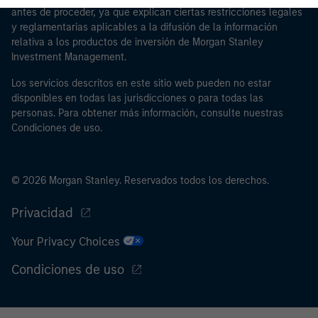
haga clic en “No estoy de acuerdo” para volver a la
antes de proceder, ya que explican ciertas restricciones legales
página principal.
y reglamentarias aplicables a la difusión de la información
relativa a los productos de inversión de Morgan Stanley
*
Inversor profesional
se refiere (según la interpretación
Investment Management.
recogida en el Anexo II, Parte I, de la Directiva
Los servicios descritos en este sitio web pueden no estar
2014/65/UE (“MiFID”)) a: (a) entidades de crédito,
disponibles en todas las jurisdicciones o para todas las
empresas de servicios de inversión, otras entidades
personas. Para obtener más información, consulte nuestras
financieras autorizadas o reguladas, compañías de
Condiciones de uso.
seguros, instituciones de inversión colectiva y sus
sociedades de gestión, fondos de pensiones y sus
sociedades de gestión, operadores en materias primas
© 2026 Morgan Stanley. Reservados todos los derechos.
y en derivados de materias primas u otros inversores
institucionales, en cada caso que deban estar
Privacidad
autorizados o regulados para operar en mercados
Your Privacy Choices
financieros; (b) grandes empresas que, a escala
individual, cumplan dos de los siguientes requisitos de
Condiciones de uso
tamaño de la empresa: (i) total del balance: 20.000.000
EUR, (ii) volumen de negocios neto: 40.000.000 EUR o
(iii) fondos propios: 2.000.000 EUR, que intervengan por