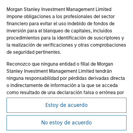
Morgan Stanley Investment Management Limited
impone obligaciones a los profesionales del sector
financiero para evitar el uso indebido de fondos de
inversión para el blanqueo de capitales, incluidos
procedimientos para la identificación de suscriptores y
la realización de verificaciones y otras comprobaciones
de seguridad pertinentes.
Reconozco que ninguna entidad o filial de Morgan
Morgan Stanley
Stanley Investment Management Limited tendrán
Morgan Stanley Careers
ninguna responsabilidad por pérdidas derivadas directa
o indirectamente de información a la que se acceda
como resultado de una declaración falsa o errónea por
mi parte. Al aceptar estas declaraciones, también
Estoy de acuerdo
confirmo que estoy de acuerdo con las
Terms of Use
,
que he leído y comprendo. Si las declaraciones
anteriores son correctas, haga clic seguidamente en
Esta es una comunicación con fines comerciales.
No estoy de acuerdo
“Estoy de acuerdo” para continuar; en caso contrario,
Es importante que los usuarios lean las Condiciones de uso