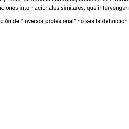
izaciones internacionales similares, que intervenga
Emerging Markets Debt
Z
Team
ión de “inversor profesional” no sea la definición 
Emerging Markets Equity
Z
Team
Global Opportunity
Z