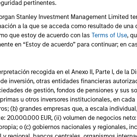
guridad pertinentes.
Morgan Stanley Investment Management Limited te
mación a la que se acceda como resultado de una de
rmo que estoy de acuerdo con las
Terms of Use
, q
Emerging Markets Debt
Z
Team
ente en “Estoy de acuerdo” para continuar; en cas
erpretación recogida en el Anexo II, Parte I, de la D
Emerging Markets Debt
Z
Team
 de inversión, otras entidades financieras autoriz
sociedades de gestión, fondos de pensiones y sus 
primas u otros inversores institucionales, en cad
os; (b) grandes empresas que, a escala individual,
Emerging Markets Debt
Z
Team
ce: 20.000.000 EUR, (ii) volumen de negocios neto:
ropia; o (c) gobiernos nacionales y regionales, in
l y regional, bancos centrales, organismos inter