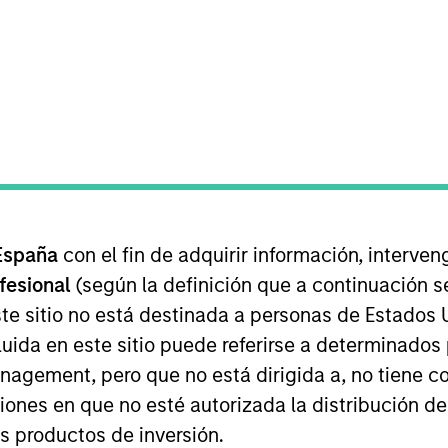
s de inversión
Clase de acción
1
s Los Equipos
ey
España
con el fin de adquirir información, interven
ofesional
(según la definición que a continuación se
unds
te sitio no está destinada a personas de Estados 
uida en este sitio puede referirse a determinado
gement, pero que no está dirigida a, no tiene com
ciones en que no esté autorizada la distribución de
Clase de
Fact
Equipos de inversión
Comen
acción
Sheet
os productos de inversión.