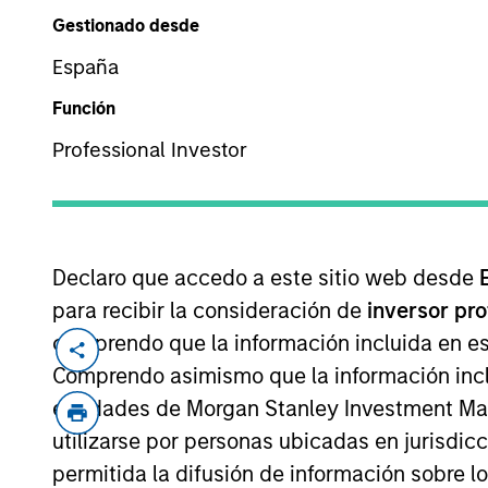
Productos
Equipo
Gestionado desde
Todos Los Productos
Todo
España
Función
Z
Professional Investor
Morgan Stanl
Declaro que accedo a este sitio web desde
para recibir la consideración de
inversor pr
Investment F
comprendo que la información incluida en es
Comprendo asimismo que la información incl
entidades de Morgan Stanley Investment Mana
utilizarse por personas ubicadas en jurisdic
Nombre del fondo
permitida la difusión de información sobre l