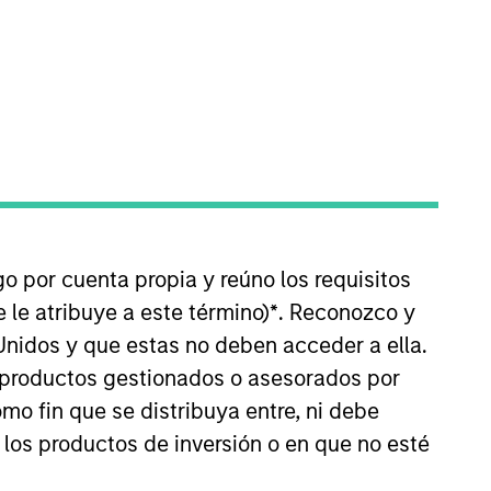
REINICIAR
go por cuenta propia y reúno los requisitos
Select up to 72 Productos
 le atribuye a este término)
*
. Reconozco y
Unidos y que estas no deben acceder a ella.
s productos gestionados o asesorados por
o fin que se distribuya entre, ni debe
Key Investor
Fund
 los productos de inversión o en que no esté
tario
Information
Processing
(KID)
Passport