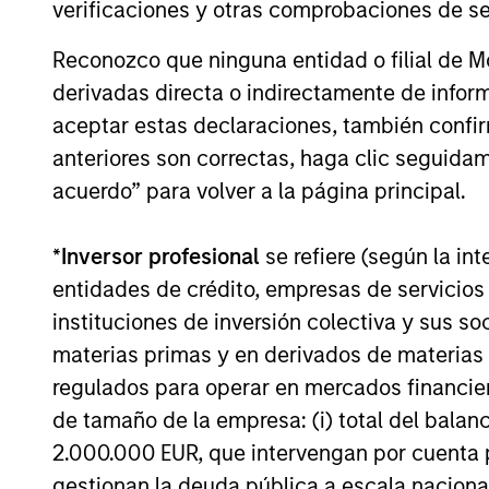
verificaciones y otras comprobaciones de se
Emerging Markets Debt
Reconozco que ninguna entidad o filial de 
derivadas directa o indirectamente de infor
ISIN: LU0603408385
aceptar estas declaraciones, también confi
Emerging Markets Corporate Debt
anteriores son correctas, haga clic seguidam
Fund
acuerdo” para volver a la página principal.
ISIN: LU0360479504
*
Inversor profesional
se refiere (según la int
Emerging Markets Debt Fund
entidades de crédito, empresas de servicios
instituciones de inversión colectiva y sus 
materias primas y en derivados de materias 
ISIN: LU2607332140
regulados para operar en mercados financier
Emerging Markets Debt Opportunities
de tamaño de la empresa: (i) total del balan
Fund
2.000.000 EUR, que intervengan por cuenta p
gestionan la deuda pública a escala naciona