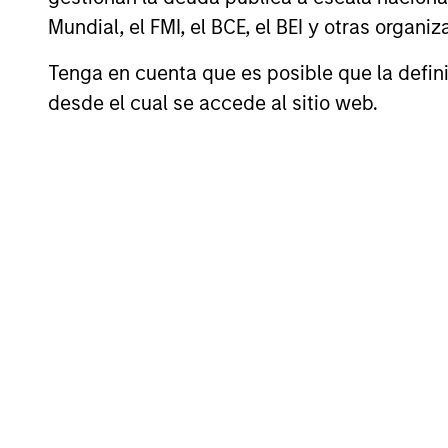
ISIN: LU2607189599
Mundial, el FMI, el BCE, el BEI y otras organ
Emerging Markets Local Income Fund
Tenga en cuenta que es posible que la definic
desde el cual se accede al sitio web.
Emerging Markets Equity
ISIN: LU0360480692
Asia Equity Fund
ISIN: LU1378878604
Asia Opportunity Fund
ISIN: LU2459591256