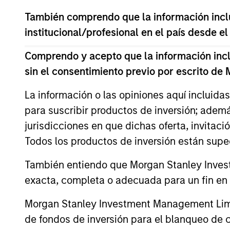
También comprendo que la información inclui
Absolute Return
institucional/profesional en el país desde el
Comprendo y acepto que la información inclui
sin el consentimiento previo por escrito de
ISIN: LU2607191140
Global Macro Fund
La información o las opiniones aquí incluida
para suscribir productos de inversión; adem
jurisdicciones en que dichas oferta, invitaci
Commodities
Todos los productos de inversión están suped
También entiendo que Morgan Stanley Invest
ISIN: LU2607330102
exacta, completa o adecuada para un fin en p
Parametric Commodity Fund
Morgan Stanley Investment Management Limite
de fondos de inversión para el blanqueo de ca