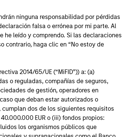
ndrán ninguna responsabilidad por pérdidas
claración falsa o errónea por mi parte. Al
ue he leído y comprendo. Si las declaraciones
o contrario, haga clic en “No estoy de
irectiva 2014/65/UE (“MiFID”)) a: (a)
adas o reguladas, compañías de seguros,
sociedades de gestión, operadores en
a caso que deban estar autorizados o
 cumplan dos de los siguientes requisitos
 40.000.000 EUR o (iii) fondos propios:
cluidos los organismos públicos que
nacionales y supranacionales como el Banco