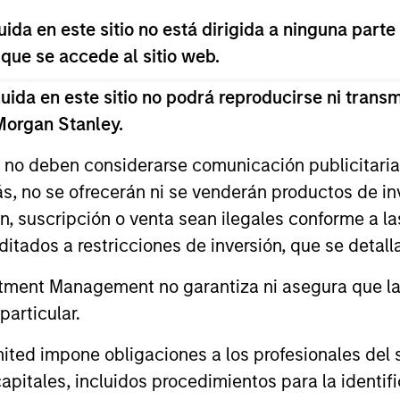
da en este sitio no está dirigida a ninguna parte
 que se accede al sitio web.
da en este sitio no podrá reproducirse ni transmi
 Morgan Stanley.
Emerging Markets Debt
Z
Team
s no deben considerarse comunicación publicitaria 
ás, no se ofrecerán ni se venderán productos de i
ón, suscripción o venta sean ilegales conforme a la
itados a restricciones de inversión, que se detalla
ment Management no garantiza ni asegura que la i
articular.
Parametric Systematic
Z
Strategies Team
d impone obligaciones a los profesionales del se
pitales, incluidos procedimientos para la identifi