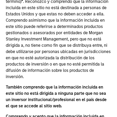
término)
*
. Reconozco y comprendo que la información
incluida en este sitio no está destinada a personas de
40
Estados Unidos y que estas no deben acceder a ella.
Comprendo asimismo que la información incluida en
este sitio puede referirse a determinados productos
gestionados o asesorados por entidades de Morgan
Stanley Investment Management, pero que no está
dirigida a, no tiene como fin que se distribuya entre, ni
debe utilizarse por personas ubicadas en jurisdicciones
Defensores de la diversidad
en que no esté autorizada la distribución de los
en la Global Diversity Champions
productos de inversión o en que no esté permitida la
difusión de información sobre los productos de
Initiative, que respalda el Diversity
inversión.
Council de MSIM en la aplicación de
También comprendo que la información incluida en
su ejecución
este sitio no está dirigida a ninguna parte que no sea
un inversor institucional/profesional en el país desde
el que se accede al sitio web.
Comprendo y acepto que la información incluida en