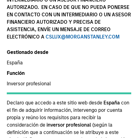
AUTORIZADO. EN CASO DE QUE NO PUEDA PONERSE
EN CONTACTO CON UN INTERMEDIARIO O UN ASESOR
Nuestra cultura inclusiva
FINANCIERO AUTORIZADO Y PRECISA DE
ASISTENCIA, ENVÍE UN MENSAJE DE CORREO
Al promover un entorno inclusivo en el
ELECTRÓNICO A
CSLUX@MORGANSTANLEY.COM
que todo el mundo tenga un sentido
Gestionado desde
de pertenencia, seguimos impulsando
España
la innovación, el liderazgo intelectual y
Función
la excelencia en la inversión para
Inversor profesional
satisfacer las necesidades en
Declaro que accedo a este sitio web desde
España
con
constante evolución de nuestros
el fin de adquirir información, intervengo por cuenta
clientes.
propia y reúno los requisitos para recibir la
consideración de
inversor profesional
(según la
definición que a continuación se le atribuye a este