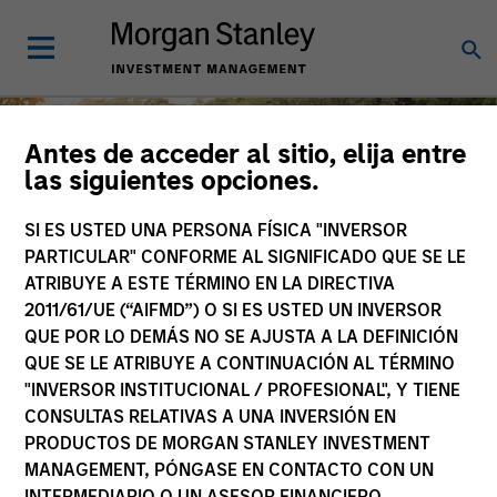
Antes de acceder al sitio, elija entre
las siguientes opciones.
SI ES USTED UNA PERSONA FÍSICA "INVERSOR
Diversidad e inclusión
PARTICULAR" CONFORME AL SIGNIFICADO QUE SE LE
ATRIBUYE A ESTE TÉRMINO EN LA DIRECTIVA
2011/61/UE (“AIFMD”) O SI ES USTED UN INVERSOR
QUE POR LO DEMÁS NO SE AJUSTA A LA DEFINICIÓN
QUE SE LE ATRIBUYE A CONTINUACIÓN AL TÉRMINO
En Morgan Stanley Investment
"INVERSOR INSTITUCIONAL / PROFESIONAL", Y TIENE
Management, las diversas perspectivas
CONSULTAS RELATIVAS A UNA INVERSIÓN EN
de los empleados y clientes de MSIM son
PRODUCTOS DE MORGAN STANLEY INVESTMENT
factores clave para el éxito común.
Carreras profesionales
MANAGEMENT, PÓNGASE EN CONTACTO CON UN
INTERMEDIARIO O UN ASESOR FINANCIERO