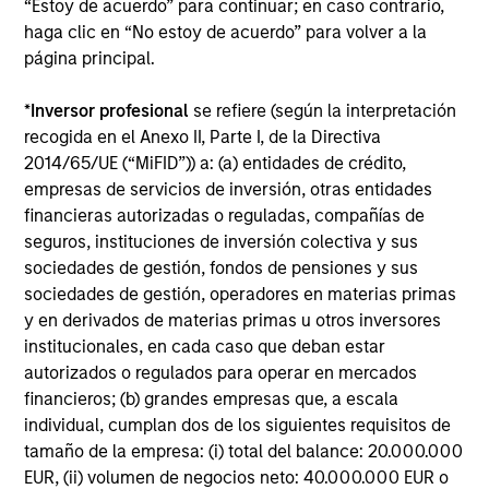
“Estoy de acuerdo” para continuar; en caso contrario,
comunidades a través de iniciativas
haga clic en “No estoy de acuerdo” para volver a la
filantrópicas y de voluntariado.
página principal.
*
Inversor profesional
se refiere (según la interpretación
recogida en el Anexo II, Parte I, de la Directiva
2014/65/UE (“MiFID”)) a: (a) entidades de crédito,
La diversidad y la inclusión no
empresas de servicios de inversión, otras entidades
solo son valores, sino que
financieras autorizadas o reguladas, compañías de
además son esenciales para
seguros, instituciones de inversión colectiva y sus
liberar todo el potencial de cada
sociedades de gestión, fondos de pensiones y sus
persona. Cuando las personas
sociedades de gestión, operadores en materias primas
ven a otras que se parecen a
y en derivados de materias primas u otros inversores
ellas en todos los niveles de la
institucionales, en cada caso que deban estar
organización, se sienten visibles,
autorizados o regulados para operar en mercados
valoradas y capacitadas para
financieros; (b) grandes empresas que, a escala
rendir al máximo. La visibilidad
individual, cumplan dos de los siguientes requisitos de
no es solo simbólica, sino que
tamaño de la empresa: (i) total del balance: 20.000.000
EUR, (ii) volumen de negocios neto: 40.000.000 EUR o
también es un catalizador del