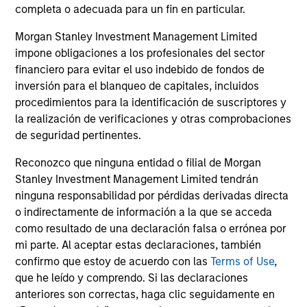
completa o adecuada para un fin en particular.
Morgan Stanley Investment Management Limited
impone obligaciones a los profesionales del sector
financiero para evitar el uso indebido de fondos de
inversión para el blanqueo de capitales, incluidos
Grupos de redes de
procedimientos para la identificación de suscriptores y
empleados
la realización de verificaciones y otras comprobaciones
de seguridad pertinentes.
Reconozco que ninguna entidad o filial de Morgan
Nuestras redes permiten a los
Stanley Investment Management Limited tendrán
empleados conectarse, compartir sus
ninguna responsabilidad por pérdidas derivadas directa
o indirectamente de información a la que se acceda
experiencias distintivas, aprender y
como resultado de una declaración falsa o errónea por
desarrollarse
mi parte. Al aceptar estas declaraciones, también
confirmo que estoy de acuerdo con las
Terms of Use
,
profesionalmente, apoyarse
que he leído y comprendo. Si las declaraciones
mutuamente y contribuir a sus
anteriores son correctas, haga clic seguidamente en