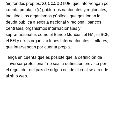
(iii) fondos propios: 2.000.000 EUR, que intervengan por
rendimiento, la innovación y un
cuenta propia; o (c) gobiernos nacionales y regionales,
verdadero sentido de
incluidos los organismos públicos que gestionan la
pertenencia. A través de nuestra
deuda pública a escala nacional y regional, bancos
Pride Network, nos
centrales, organismos internacionales y
comprometemos a involucrar y
supranacionales como el Banco Mundial, el FMI, el BCE,
conectar con nuestro talento
el BEI y otras organizaciones internacionales similares,
LGBTIQ+ y sus aliados, porque
que intervengan por cuenta propia.
cuando todos pueden mostrarse
Tenga en cuenta que es posible que la definición de
tal y como son, la organización
“inversor profesional” no sea la definición prevista por
prospera.
el regulador del país de origen desde el cual se accede
Brian Smith
al sitio web.
Executive Director y Co-Chair de
Boston Pride & Allies, Morgan
Stanley Investment Management