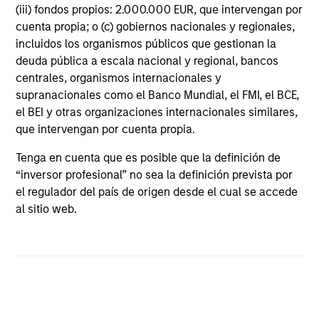
(iii) fondos propios: 2.000.000 EUR, que intervengan por
cuenta propia; o (c) gobiernos nacionales y regionales,
Featured Insights
incluidos los organismos públicos que gestionan la
deuda pública a escala nacional y regional, bancos
centrales, organismos internacionales y
supranacionales como el Banco Mundial, el FMI, el BCE,
el BEI y otras organizaciones internacionales similares,
que intervengan por cuenta propia.
Tenga en cuenta que es posible que la definición de
“inversor profesional” no sea la definición prevista por
el regulador del país de origen desde el cual se accede
al sitio web.
ARTÍCULO
T
The MSIM Quantitative Duration
F
Strategy Model: A Factor-Based
C
Approach to Managing Interest Rates
Anton Heese and Matas Vala explore the
H