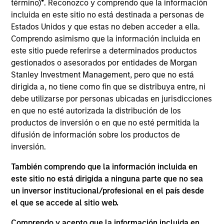
término)
*
. Reconozco y comprendo que la información
incluida en este sitio no está destinada a personas de
Inversiones alternativas
Estados Unidos y que estas no deben acceder a ella.
Comprendo asimismo que la información incluida en
este sitio puede referirse a determinados productos
Soluciones de capital privado, crédito
gestionados o asesorados por entidades de Morgan
privado, real estate, infraestructura
Stanley Investment Management, pero que no está
y hedge funds
dirigida a, no tiene como fin que se distribuya entre, ni
debe utilizarse por personas ubicadas en jurisdicciones
en que no esté autorizada la distribución de los
productos de inversión o en que no esté permitida la
difusión de información sobre los productos de
inversión.
Renta variable
También comprendo que la información incluida en
este sitio no está dirigida a ninguna parte que no sea
Una amplia gama de estrategias de
un inversor institucional/profesional en el país desde
el que se accede al sitio web.
renta variable con alcance global y
experiencia local
Comprendo y acepto que la información incluida en