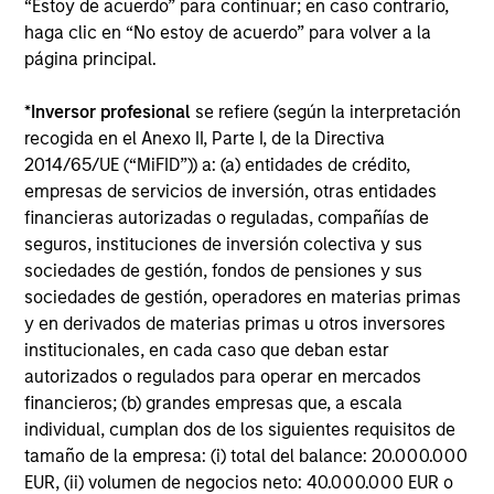
inversiones e impuestos
“Estoy de acuerdo” para continuar; en caso contrario,
haga clic en “No estoy de acuerdo” para volver a la
página principal.
*
Inversor profesional
se refiere (según la interpretación
recogida en el Anexo II, Parte I, de la Directiva
2014/65/UE (“MiFID”)) a: (a) entidades de crédito,
Inversión sostenible
empresas de servicios de inversión, otras entidades
financieras autorizadas o reguladas, compañías de
seguros, instituciones de inversión colectiva y sus
Amplia gama conjunto de estrategias de
sociedades de gestión, fondos de pensiones y sus
inversión que abarcan los mercados
sociedades de gestión, operadores en materias primas
públicos y privados globales
y en derivados de materias primas u otros inversores
institucionales, en cada caso que deban estar
autorizados o regulados para operar en mercados
financieros; (b) grandes empresas que, a escala
individual, cumplan dos de los siguientes requisitos de
tamaño de la empresa: (i) total del balance: 20.000.000
EUR, (ii) volumen de negocios neto: 40.000.000 EUR o