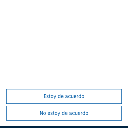
Alternative Investments
Un proveedor líder en mercados privados y
Estoy de acuerdo
alternativas líquidas
No estoy de acuerdo
Más información