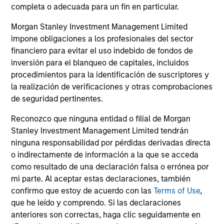
completa o adecuada para un fin en particular.
Inversiones en todos los mercados de
Morgan Stanley Investment Management Limited
liquidez del mundo para satisfacer las
impone obligaciones a los profesionales del sector
necesidades de ingresos, liquidez
financiero para evitar el uso indebido de fondos de
y preservación del capital de los
inversión para el blanqueo de capitales, incluidos
clientes
procedimientos para la identificación de suscriptores y
la realización de verificaciones y otras comprobaciones
de seguridad pertinentes.
Reconozco que ninguna entidad o filial de Morgan
Stanley Investment Management Limited tendrán
ninguna responsabilidad por pérdidas derivadas directa
o indirectamente de información a la que se acceda
Soluciones y multiactivos
como resultado de una declaración falsa o errónea por
mi parte. Al aceptar estas declaraciones, también
Estrategias personalizadas
confirmo que estoy de acuerdo con las
Terms of Use
,
individualmente que brindan a los
que he leído y comprendo. Si las declaraciones
clientes un mayor control sobre sus
anteriores son correctas, haga clic seguidamente en