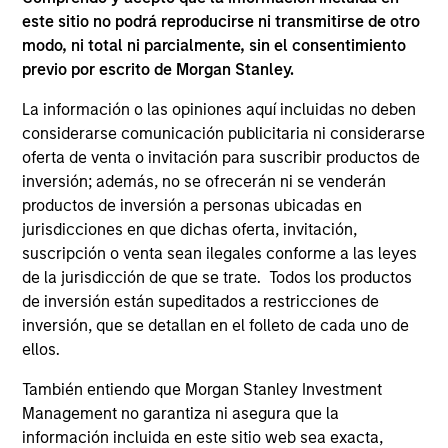
este sitio no podrá reproducirse ni transmitirse de otro
modo, ni total ni parcialmente, sin el consentimiento
previo por escrito de Morgan Stanley.
La información o las opiniones aquí incluidas no deben
considerarse comunicación publicitaria ni considerarse
Renta fija
oferta de venta o invitación para suscribir productos de
inversión; además, no se ofrecerán ni se venderán
productos de inversión a personas ubicadas en
Ofertas de renta fija activa que invierten
jurisdicciones en que dichas oferta, invitación,
en los mercados de renta fija del
suscripción o venta sean ilegales conforme a las leyes
mundo
de la jurisdicción de que se trate. Todos los productos
de inversión están supeditados a restricciones de
inversión, que se detallan en el folleto de cada uno de
ellos.
También entiendo que Morgan Stanley Investment
Management no garantiza ni asegura que la
Liquidez
información incluida en este sitio web sea exacta,