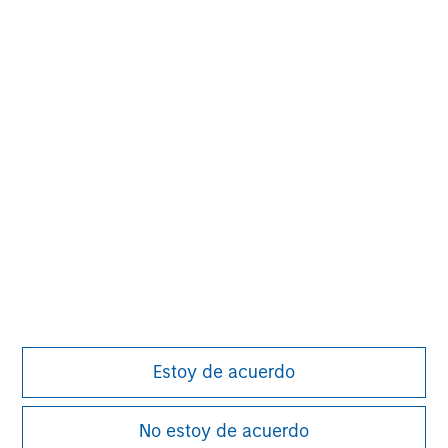
The International Equity team follows a
disciplined investment process based on
fundamental analysis and bottom-up stock
selection. They believe that the best route
to attractive long-term returns is through
compounding and providing reduced
downside participation.
Calvert Research and
Management Team
Calvert has one of the industry's
Estoy de acuerdo
largest and most diverse teams of
ESG professionals, spanning
No estoy de acuerdo
research, engagement and