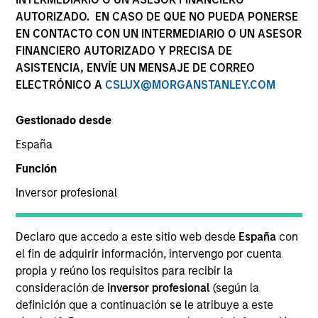
AUTORIZADO. EN CASO DE QUE NO PUEDA PONERSE
Equipos
EN CONTACTO CON UN INTERMEDIARIO O UN ASESOR
FINANCIERO AUTORIZADO Y PRECISA DE
ASISTENCIA, ENVÍE UN MENSAJE DE CORREO
ELECTRÓNICO A
CSLUX@MORGANSTANLEY.COM
Descripción general
Gestionado desde
España
Ofrecemos a nuestros clientes una amplia gama
de estrategias de renta variable impulsadas por
Función
equipos especializados con alcance global y
Inversor profesional
experiencia local.
Declaro que accedo a este sitio web desde
España
con
el fin de adquirir información, intervengo por cuenta
propia y reúno los requisitos para recibir la
Principales factores
consideración de
inversor profesional
(según la
definición que a continuación se le atribuye a este
diferenciales