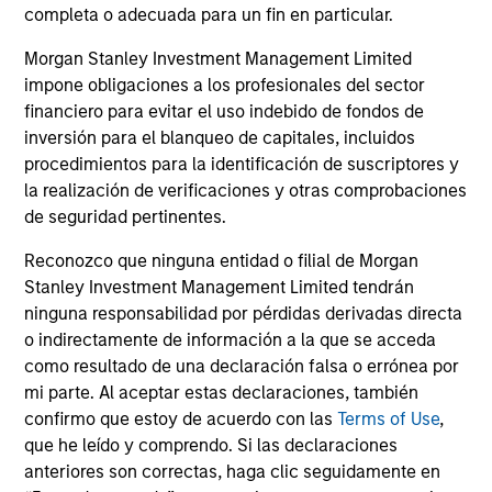
satisfacer las necesidades de los clientes
completa o adecuada para un fin en particular.
Operamos donde tenemos las condiciones
Morgan Stanley Investment Management Limited
para alcanzar la excelencia
impone obligaciones a los profesionales del sector
financiero para evitar el uso indebido de fondos de
inversión para el blanqueo de capitales, incluidos
procedimientos para la identificación de suscriptores y
la realización de verificaciones y otras comprobaciones
de seguridad pertinentes.
Reconozco que ninguna entidad o filial de Morgan
Nuestra plataforma de
Stanley Investment Management Limited tendrán
renta variable
ninguna responsabilidad por pérdidas derivadas directa
o indirectamente de información a la que se acceda
como resultado de una declaración falsa o errónea por
Nuestras soluciones especializadas se centran
mi parte. Al aceptar estas declaraciones, también
en la rentabilidad a largo plazo y abarcan los
confirmo que estoy de acuerdo con las
Terms of Use
,
mercados mundiales.
que he leído y comprendo. Si las declaraciones
anteriores son correctas, haga clic seguidamente en