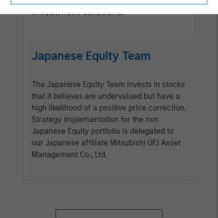
investment solutions.
Japanese Equity Team
The Japanese Equity Team invests in stocks
that it believes are undervalued but have a
high likelihood of a positive price correction.
Strategy implementation for the non
Japanese Equity portfolio is delegated to
our Japanese affiliate Mitsubishi UFJ Asset
Management Co., Ltd.