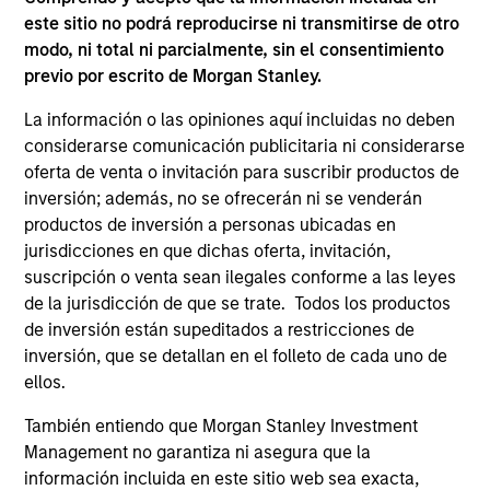
2
este sitio no podrá reproducirse ni transmitirse de otro
modo, ni total ni parcialmente, sin el consentimiento
previo por escrito de Morgan Stanley.
Fortaleza
La información o las opiniones aquí incluidas no deben
Perspectivas diversas
considerarse comunicación publicitaria ni considerarse
oferta de venta o invitación para suscribir productos de
Recursos y redes excepcionales
inversión; además, no se ofrecerán ni se venderán
Cultura de curiosidad y colaboración
productos de inversión a personas ubicadas en
jurisdicciones en que dichas oferta, invitación,
suscripción o venta sean ilegales conforme a las leyes
de la jurisdicción de que se trate. Todos los productos
3
de inversión están supeditados a restricciones de
inversión, que se detallan en el folleto de cada uno de
Estrategia
ellos.
También entiendo que Morgan Stanley Investment
Zonas geográficas y estilos de inversión
Management no garantiza ni asegura que la
Variedad de niveles de tolerancia al riesgo para
información incluida en este sitio web sea exacta,