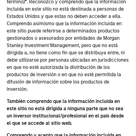
término)
*
. Reconozco y comprendo que la información
incluida en este sitio no está destinada a personas de
Estados Unidos y que estas no deben acceder a ella.
1
Comprendo asimismo que la información incluida en
este sitio puede referirse a determinados productos
gestionados o asesorados por entidades de Morgan
Estructura
Stanley Investment Management, pero que no está
dirigida a, no tiene como fin que se distribuya entre, ni
Equipos altamente especializados con gestores
debe utilizarse por personas ubicadas en jurisdicciones
con amplia experiencia
en que no esté autorizada la distribución de los
Cada equipo tiene un enfoque y un punto de
productos de inversión o en que no esté permitida la
vista distintivos, sin las restricciones de una
difusión de información sobre los productos de
CIO central
inversión.
Análisis significativos sobre sostenibilidad
También comprendo que la información incluida en
integrados en diversos productos de renta
este sitio no está dirigida a ninguna parte que no sea
variable
un inversor institucional/profesional en el país desde
el que se accede al sitio web.
Comprendo y acepto que la información incluida en