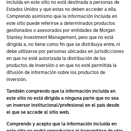
Impact Fitness is a leading Planet Fitness franchisee
incluida en este sitio no está destinada a personas de
with development rights across Michigan, Indiana,
Estados Unidos y que estas no deben acceder a ella.
Comprendo asimismo que la información incluida en
British Columbia and Western Ontario.
este sitio puede referirse a determinados productos
Board Membership
gestionados o asesorados por entidades de Morgan
Aaron Sack,
James R. Stewart
Stanley Investment Management, pero que no está
Investment Team
dirigida a, no tiene como fin que se distribuya entre, ni
debe utilizarse por personas ubicadas en jurisdicciones
Morgan Stanley Capital Partners
en que no esté autorizada la distribución de los
productos de inversión o en que no esté permitida la
difusión de información sobre los productos de
inversión.
También comprendo que la información incluida en
As of July 25, 2025. The above is provided for informational
este sitio no está dirigida a ninguna parte que no sea
and educational purposes only. There is no guarantee that
the investment mentioned resulted in positive performance
un inversor institucional/profesional en el país desde
(for realized holdings), or will perform well in the future (for
el que se accede al sitio web.
current holdings). The trademarks and service marks above
are the property of their respective owners. The information
Comprendo y acepto que la información incluida en
on this website has not been authorized, sponsored, or
este sitio no podrá reproducirse ni transmitirse de otro