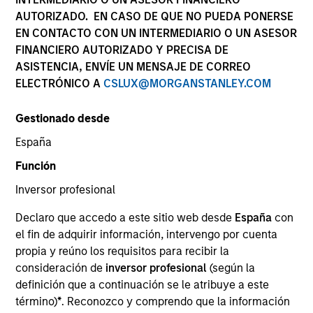
AUTORIZADO. EN CASO DE QUE NO PUEDA PONERSE
EN CONTACTO CON UN INTERMEDIARIO O UN ASESOR
FINANCIERO AUTORIZADO Y PRECISA DE
SECTOR
ASISTENCIA, ENVÍE UN MENSAJE DE CORREO
Business & Consumer Services
ELECTRÓNICO A
CSLUX@MORGANSTANLEY.COM
Gestionado desde
COUNTRY
United States
España
Función
Inversor profesional
Declaro que accedo a este sitio web desde
España
con
Invested on
el fin de adquirir información, intervengo por cuenta
Jun 2019
propia y reúno los requisitos para recibir la
consideración de
inversor profesional
(según la
Transaction Type
definición que a continuación se le atribuye a este
Founder Recapitalization
término)
*
. Reconozco y comprendo que la información