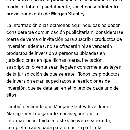
otherwise approved by such owners. By clicking on any
links shown here, you agree that you are navigating to a
modo, ni total ni parcialmente, sin el consentimiento
third party site. We are providing these hyperlinks to you
previo por escrito de Morgan Stanley.
only as a convenience and the inclusion of any hyperlink is
not and does not imply any endorsement, approval,
La información o las opiniones aquí incluidas no deben
investigation, verification or monitoring by us of any
considerarse comunicación publicitaria ni considerarse
information contained in any hyperlinked site. In no event
shall we be responsible for the information contained on
oferta de venta o invitación para suscribir productos de
the site or your use of such site.
inversión; además, no se ofrecerán ni se venderán
productos de inversión a personas ubicadas en
jurisdicciones en que dichas oferta, invitación,
suscripción o venta sean ilegales conforme a las leyes
de la jurisdicción de que se trate. Todos los productos
de inversión están supeditados a restricciones de
inversión, que se detallan en el folleto de cada uno de
ellos.
También entiendo que Morgan Stanley Investment
Management no garantiza ni asegura que la
información incluida en este sitio web sea exacta,
completa o adecuada para un fin en particular.
Morgan Stanley