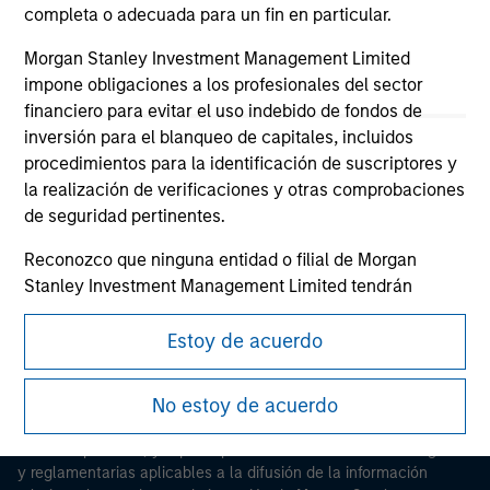
completa o adecuada para un fin en particular.
Morgan Stanley Investment Management Limited
impone obligaciones a los profesionales del sector
financiero para evitar el uso indebido de fondos de
inversión para el blanqueo de capitales, incluidos
procedimientos para la identificación de suscriptores y
Morgan Stanley
la realización de verificaciones y otras comprobaciones
de seguridad pertinentes.
Morgan Stanley Careers
Reconozco que ninguna entidad o filial de Morgan
Stanley Investment Management Limited tendrán
ninguna responsabilidad por pérdidas derivadas directa
o indirectamente de información a la que se acceda
Estoy de acuerdo
como resultado de una declaración falsa o errónea por
Esta es una comunicación con fines comerciales.
mi parte. Al aceptar estas declaraciones, también
No estoy de acuerdo
confirmo que estoy de acuerdo con las
Terms of Use
,
Es importante que los usuarios lean las Condiciones de uso
que he leído y comprendo. Si las declaraciones
antes de proceder, ya que explican ciertas restricciones legales
anteriores son correctas, haga clic seguidamente en
y reglamentarias aplicables a la difusión de la información