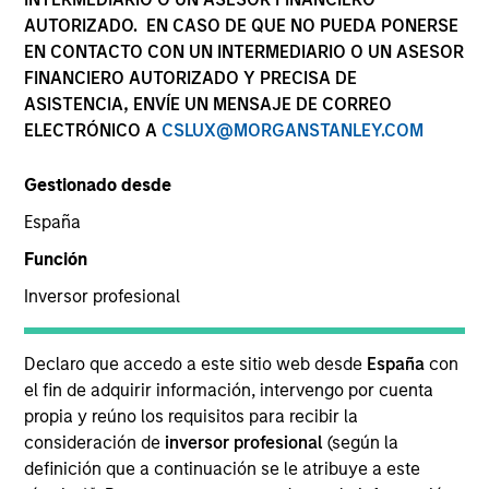
AUTORIZADO. EN CASO DE QUE NO PUEDA PONERSE
EN CONTACTO CON UN INTERMEDIARIO O UN ASESOR
FINANCIERO AUTORIZADO Y PRECISA DE
SECTOR
ASISTENCIA, ENVÍE UN MENSAJE DE CORREO
Business & Consumer Services
ELECTRÓNICO A
CSLUX@MORGANSTANLEY.COM
Gestionado desde
COUNTRY
United States
España
Función
Inversor profesional
Invested on
Declaro que accedo a este sitio web desde
España
con
Aug 2016
el fin de adquirir información, intervengo por cuenta
propia y reúno los requisitos para recibir la
Transaction Type
consideración de
inversor profesional
(según la
Founder Recapitalization
definición que a continuación se le atribuye a este