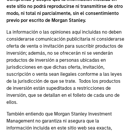
este sitio no podrá reproducirse ni transmitirse de otro
As of July 25, 2025. The above is provided for informational
modo, ni total ni parcialmente, sin el consentimiento
and educational purposes only. There is no guarantee that
previo por escrito de Morgan Stanley.
the investment mentioned resulted in positive performance
(for realized holdings), or will perform well in the future (for
La información o las opiniones aquí incluidas no deben
current holdings). The trademarks and service marks above
considerarse comunicación publicitaria ni considerarse
are the property of their respective owners. The information
on this website has not been authorized, sponsored, or
oferta de venta o invitación para suscribir productos de
otherwise approved by such owners. By clicking on any
inversión; además, no se ofrecerán ni se venderán
links shown here, you agree that you are navigating to a
productos de inversión a personas ubicadas en
third party site. We are providing these hyperlinks to you
only as a convenience and the inclusion of any hyperlink is
jurisdicciones en que dichas oferta, invitación,
not and does not imply any endorsement, approval,
suscripción o venta sean ilegales conforme a las leyes
investigation, verification or monitoring by us of any
de la jurisdicción de que se trate. Todos los productos
information contained in any hyperlinked site. In no event
de inversión están supeditados a restricciones de
shall we be responsible for the information contained on
the site or your use of such site.
inversión, que se detallan en el folleto de cada uno de
ellos.
También entiendo que Morgan Stanley Investment
Management no garantiza ni asegura que la
información incluida en este sitio web sea exacta,