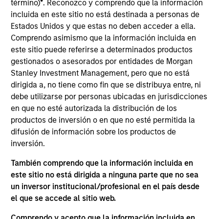
24 Seven is a human capital mangement firm
término)
*
. Reconozco y comprendo que la información
specializing in the placement of freelance and full-
incluida en este sitio no está destinada a personas de
Estados Unidos y que estas no deben acceder a ella.
time digital marketing and creative talent.
Comprendo asimismo que la información incluida en
este sitio puede referirse a determinados productos
View Current Employment Opportunities
gestionados o asesorados por entidades de Morgan
Stanley Investment Management, pero que no está
View Site
dirigida a, no tiene como fin que se distribuya entre, ni
Board Membership
debe utilizarse por personas ubicadas en jurisdicciones
Aaron Sack,
Adam Shaw
en que no esté autorizada la distribución de los
productos de inversión o en que no esté permitida la
Investment Team
difusión de información sobre los productos de
Morgan Stanley Capital Partners
inversión.
También comprendo que la información incluida en
este sitio no está dirigida a ninguna parte que no sea
un inversor institucional/profesional en el país desde
el que se accede al sitio web.
Comprendo y acepto que la información incluida en