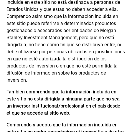
RowCal is a provider of outsourced homeowner
incluida en este sitio no está destinada a personas de
association (HOA) property management services,
Estados Unidos y que estas no deben acceder a ella.
Comprendo asimismo que la información incluida en
offering a comprehensive solution to better manage
este sitio puede referirse a determinados productos
and maintain HOA communities. The company’s
gestionados o asesorados por entidades de Morgan
differentiated approach, which leverages advanced
Stanley Investment Management, pero que no está
technology and an integrated care team to enhance
dirigida a, no tiene como fin que se distribuya entre, ni
the customer experience, has enabled RowCal to
debe utilizarse por personas ubicadas en jurisdicciones
emerge as a leading and trusted provider in the
en que no esté autorizada la distribución de los
space since inception in 2018.
productos de inversión o en que no esté permitida la
View Current Employment Opportunities
difusión de información sobre los productos de
inversión.
View Site
También comprendo que la información incluida en
Board Membership
este sitio no está dirigida a ninguna parte que no sea
Adam Shaw,
Patrick Whitehead,
Marc Godlis
un inversor institucional/profesional en el país desde
el que se accede al sitio web.
Investment Team
Comprendo y acepto que la información incluida en
Morgan Stanley Capital Partners
este sitio no podrá reproducirse ni transmitirse de otro