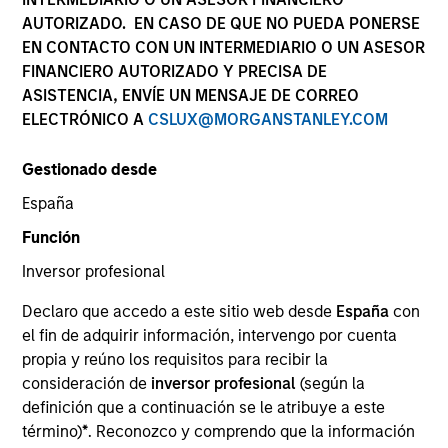
AUTORIZADO. EN CASO DE QUE NO PUEDA PONERSE
EN CONTACTO CON UN INTERMEDIARIO O UN ASESOR
FINANCIERO AUTORIZADO Y PRECISA DE
SECTOR
ASISTENCIA, ENVÍE UN MENSAJE DE CORREO
Business & Consumer Services
ELECTRÓNICO A
CSLUX@MORGANSTANLEY.COM
Gestionado desde
COUNTRY
United States
España
Función
Inversor profesional
Declaro que accedo a este sitio web desde
España
con
Invested on
el fin de adquirir información, intervengo por cuenta
Apr 2023
propia y reúno los requisitos para recibir la
consideración de
inversor profesional
(según la
Transaction Type
definición que a continuación se le atribuye a este
Founder Recapitalization
término)
*
. Reconozco y comprendo que la información