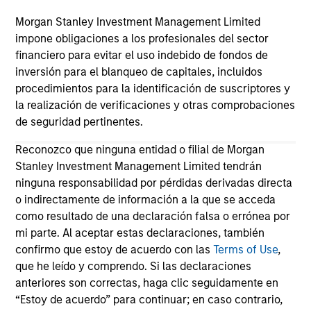
third party site. We are providing these hyperlinks to you
only as a convenience and the inclusion of any hyperlink is
Morgan Stanley Investment Management Limited
not and does not imply any endorsement, approval,
impone obligaciones a los profesionales del sector
investigation, verification or monitoring by us of any
financiero para evitar el uso indebido de fondos de
information contained in any hyperlinked site. In no event
shall we be responsible for the information contained on
inversión para el blanqueo de capitales, incluidos
the site or your use of such site.
procedimientos para la identificación de suscriptores y
la realización de verificaciones y otras comprobaciones
de seguridad pertinentes.
Reconozco que ninguna entidad o filial de Morgan
Stanley Investment Management Limited tendrán
ninguna responsabilidad por pérdidas derivadas directa
o indirectamente de información a la que se acceda
como resultado de una declaración falsa o errónea por
mi parte. Al aceptar estas declaraciones, también
confirmo que estoy de acuerdo con las
Terms of Use
,
que he leído y comprendo. Si las declaraciones
anteriores son correctas, haga clic seguidamente en
Morgan Stanley
“Estoy de acuerdo” para continuar; en caso contrario,