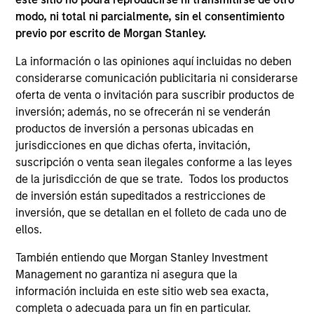
Press Release
modo, ni total ni parcialmente, sin el consentimiento
previo por escrito de Morgan Stanley.
Morgan Stanley Capital Partners Acquires
RowCal
La información o las opiniones aquí incluidas no deben
May 01,2023
considerarse comunicación publicitaria ni considerarse
oferta de venta o invitación para suscribir productos de
inversión; además, no se ofrecerán ni se venderán
productos de inversión a personas ubicadas en
jurisdicciones en que dichas oferta, invitación,
suscripción o venta sean ilegales conforme a las leyes
de la jurisdicción de que se trate. Todos los productos
de inversión están supeditados a restricciones de
As of July 25, 2025. The above is provided for informational
and educational purposes only. There is no guarantee that
inversión, que se detallan en el folleto de cada uno de
the investment mentioned resulted in positive performance
ellos.
(for realized holdings), or will perform well in the future (for
current holdings). The trademarks and service marks above
También entiendo que Morgan Stanley Investment
are the property of their respective owners. The information
Management no garantiza ni asegura que la
on this website has not been authorized, sponsored, or
otherwise approved by such owners. By clicking on any
información incluida en este sitio web sea exacta,
links shown here, you agree that you are navigating to a
completa o adecuada para un fin en particular.