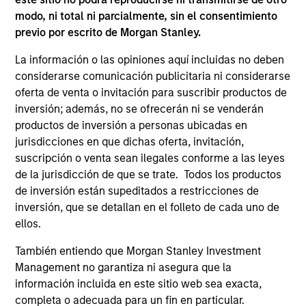
consultar primero el folleto, el documento de datos
modo, ni total ni parcialmente, sin el consentimiento
fundamentales para el inversor o los informes anual y
semestral (los “documentos de oferta”) vigentes u otros
previo por escrito de Morgan Stanley.
documentos disponibles en su jurisdicción de
https://www.morganstanley.com/im/msinvf/index.html
o
La información o las opiniones aquí incluidas no deben
sin cargo en el domicilio social en European Bank and
considerarse comunicación publicitaria ni considerarse
Business Centre, 6B route de Trèves, L-2633
oferta de venta o invitación para suscribir productos de
Senningerberg, inscrita en el registro mercantil de
inversión; además, no se ofrecerán ni se venderán
Luxemburgo con el número B 29 192.
productos de inversión a personas ubicadas en
La información en relación con los aspectos de
jurisdicciones en que dichas oferta, invitación,
sostenibilidad del fondo y el resumen de los derechos de
suscripción o venta sean ilegales conforme a las leyes
los inversores está disponible en el sitio web indicado.
de la jurisdicción de que se trate. Todos los productos
Asimismo, todos los inversores italianos deben consultar
de inversión están supeditados a restricciones de
el ‘Formulario de solicitud ampliado’ y todos los
inversión, que se detallan en el folleto de cada uno de
inversores de Hong Kong deben consultar el apartado
ellos.
“Información adicional para inversores de Hong Kong” del
folleto. Pueden obtenerse gratuitamente del
representante en Suiza copias del Prospectus, KID o KIID,
También entiendo que Morgan Stanley Investment
los Estatutos y los informes anual y semestral, en alemán,
Management no garantiza ni asegura que la
así como información adicional. El representante en Suiza
información incluida en este sitio web sea exacta,
es Carnegie Fund Services S.A., 11, rue du Général-Dufour,
completa o adecuada para un fin en particular.
1204 Ginebra. El agente de pagos en Suiza es Banque