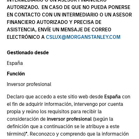
La rentabilidad pasada no es un indicador fiable de
AUTORIZADO. EN CASO DE QUE NO PUEDA PONERSE
resultados futuros. La rentabilidad puede aumentar o
EN CONTACTO CON UN INTERMEDIARIO O UN ASESOR
disminuir como consecuencia de las fluctuaciones de las
FINANCIERO AUTORIZADO Y PRECISA DE
divisas. Todos los datos de rentabilidad corresponden al
ASISTENCIA, ENVÍE UN MENSAJE DE CORREO
valor liquidativo al inicio y al final del periodo, son netos
de comisiones, y no tienen en cuenta las comisiones y
ELECTRÓNICO A
CSLUX@MORGANSTANLEY.COM
costes incurridos en la emisión y reembolso de
participaciones. La fuente de todas las cifras de
Gestionado desde
rentabilidad y los datos del índice es Morgan Stanley
Investment Management.
España
Haga clic en el nombre del fondo para obtener información
Función
sobre rentabilidad por años naturales.
Inversor profesional
Morgan Stanley Investment Funds (la Sociedad) es una
SICAV de Luxemburgo sujeta a la Directiva 2009/65/CE y
Declaro que accedo a este sitio web desde
España
con
registrada en la Comisión Nacional del Mercado de
el fin de adquirir información, intervengo por cuenta
Valores (CNMV) con el número de registro oficial 149. El
folleto de la Sociedad, el folleto completo o el documento
propia y reúno los requisitos para recibir la
con los datos fundamentales para el inversor en relación
consideración de
inversor profesional
(según la
con cada uno de los sub-fondos de la Sociedad, así como
definición que a continuación se le atribuye a este
el resto de la documentación de la Sociedad pueden
término)
*
. Reconozco y comprendo que la información
obtenerse en los enlaces a los correspondientes a cada