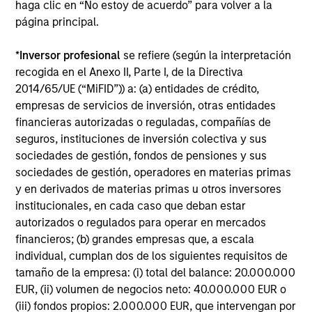
haga clic en “No estoy de acuerdo” para volver a la
con una trayectoria de menos de un año. La rentabilidad se
calcula neta de comisiones. Los datos de rentabilidad en lo
página principal.
que va de año no están anualizados. La rentabilidad de
otras clases de acciones, cuando se ofrezcan, puede ser
*
Inversor profesional
se refiere (según la interpretación
diferente. Antes de invertir, han de estudiarse
recogida en el Anexo II, Parte I, de la Directiva
cuidadosamente los objetivos de inversión, los riesgos, las
comisiones y los gastos del fondo.
2014/65/UE (“MiFID”)) a: (a) entidades de crédito,
empresas de servicios de inversión, otras entidades
El uso de apalancamiento aumenta los riesgos, de modo
financieras autorizadas o reguladas, compañías de
que una variación relativamente reducida en el valor de
una inversión puede traducirse en una variación
seguros, instituciones de inversión colectiva y sus
desproporcionadamente elevada, desfavorable o favorable,
sociedades de gestión, fondos de pensiones y sus
del valor de la inversión y, a su vez, del valor del fondo.
sociedades de gestión, operadores en materias primas
y en derivados de materias primas u otros inversores
Cierta documentación disponible en este sitio puede
pertenecer a varios subfondos de la gama Morgan Stanley
institucionales, en cada caso que deban estar
Investment Funds. Tenga en cuenta que no todos los
autorizados o regulados para operar en mercados
subfondos están disponibles en todas las jurisdicciones y
financieros; (b) grandes empresas que, a escala
los subfondos no están disponibles para personas
residentes en jurisdicciones donde dicha distribución o
individual, cumplan dos de los siguientes requisitos de
disponibilidad fuera contraria a las leyes o regulaciones
tamaño de la empresa: (i) total del balance: 20.000.000
locales.
EUR, (ii) volumen de negocios neto: 40.000.000 EUR o
(iii) fondos propios: 2.000.000 EUR, que intervengan por
Cuanto mayor sea la categoría (1-7), mayor es la