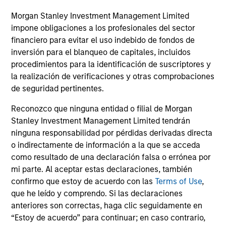
Cantonale de Genève, 17, quai de l’Ile, 1204 Ginebra.
Morgan Stanley Investment Management Limited
En caso de que la sociedad gestora del fondo
impone obligaciones a los profesionales del sector
correspondiente decida resolver su contrato para la
financiero para evitar el uso indebido de fondos de
comercialización del fondo en cualquier país del EEE en
inversión para el blanqueo de capitales, incluidos
que se encuentre inscrito a tales efectos, será de
conformidad con la normativa para OICVM.
procedimientos para la identificación de suscriptores y
la realización de verificaciones y otras comprobaciones
Visite nuestra página de
Glosario
para conocer los
de seguridad pertinentes.
términos y definiciones relacionados.
Reconozco que ninguna entidad o filial de Morgan
Todos los datos de rentabilidad corresponden al valor
liquidativo (NAV) al inicio y al final del periodo una vez
Stanley Investment Management Limited tendrán
descontadas las comisiones y no tienen en cuenta las
ninguna responsabilidad por pérdidas derivadas directa
comisiones y los costes incurridos en la emisión y el
o indirectamente de información a la que se acceda
reembolso de participaciones. La fuente de todas las cifras
como resultado de una declaración falsa o errónea por
de rentabilidad y los datos de los índices es Morgan Stanley
Investment Management Limited ("MSIM Ltd").
mi parte. Al aceptar estas declaraciones, también
confirmo que estoy de acuerdo con las
Terms of Use
,
El valor de las inversiones y de las rentas derivadas de ellas
que he leído y comprendo. Si las declaraciones
puede disminuir y aumentar, por lo que un inversor podría
no recuperar el importe invertido.
anteriores son correctas, haga clic seguidamente en
“Estoy de acuerdo” para continuar; en caso contrario,
No se muestran los datos de rentabilidad para los fondos