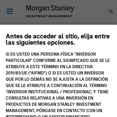
Morgan Stanley
Antes de acceder al sitio, elija entre
las siguientes opciones.
Investment Funds
SI ES USTED UNA PERSONA FÍSICA "INVERSOR
Change Fund Vehicle
PARTICULAR" CONFORME AL SIGNIFICADO QUE SE LE
ATRIBUYE A ESTE TÉRMINO EN LA DIRECTIVA
2011/61/UE (“AIFMD”) O SI ES USTED UN INVERSOR
QUE POR LO DEMÁS NO SE AJUSTA A LA DEFINICIÓN
QUE SE LE ATRIBUYE A CONTINUACIÓN AL TÉRMINO
"INVERSOR INSTITUCIONAL / PROFESIONAL", Y TIENE
CONSULTAS RELATIVAS A UNA INVERSIÓN EN
PRODUCTOS DE MORGAN STANLEY INVESTMENT
MANAGEMENT, PÓNGASE EN CONTACTO CON UN
Esta es una comunicación con fines comerciales.
INTERMEDIARIO O UN ASESOR FINANCIERO