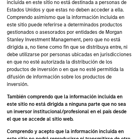
uno de los sub-fondos en la sección “Publicaciones” y a
incluida en este sitio no está destinada a personas de
través de sus entidades comercializadoras. Puede obtener
Estados Unidos y que estas no deben acceder a ella.
una lista de dichas entidades comercializadoras en la
Comprendo asimismo que la información incluida en
página web de la CNMV
www.cnmv.es
este sitio puede referirse a determinados productos
gestionados o asesorados por entidades de Morgan
Stanley Investment Management, pero que no está
dirigida a, no tiene como fin que se distribuya entre, ni
debe utilizarse por personas ubicadas en jurisdicciones
en que no esté autorizada la distribución de los
*Divisa base del fondo
productos de inversión o en que no esté permitida la
difusión de información sobre los productos de
Este documento contiene información relativa a los
subfondos de Morgan Stanley Investment Funds, société
inversión.
d’investissement à capital variable domiciliada en
Luxemburgo. (la “sociedad”) está inscrita en el Gran
También comprendo que la información incluida en
Ducado de Luxemburgo como organismo de inversión
este sitio no está dirigida a ninguna parte que no sea
colectiva de conformidad con la Parte 1 de la Ley de 17 de
un inversor institucional/profesional en el país desde
diciembre de 2010, en su versión modificada. La sociedad
es un organismo de inversión colectiva en valores
el que se accede al sitio web.
mobiliarios (“OICVM”).
Comprendo y acepto que la información incluida en
No deben solicitarse participaciones de los subfondos sin
este sitio no podrá reproducirse ni transmitirse de otro