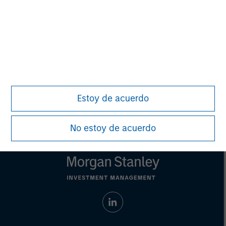
Sudáfrica y otros mercados asiáticos y africanos
seleccionados donde Morningstar cree que es beneficioso
para los inversores que los fondos se incluyan en el
sistema de clasificación EAA.
© 2026 Morningstar. Todos los derechos reservados. La
información que figura en el presente documento: (1) es
propiedad de Morningstar y / o de sus proveedores de
contenidos; (2) no podrá copiarse ni distribuirse; y (3) no se
garantiza que sea precisa, íntegra u oportuna. Ni
Estoy de acuerdo
Morningstar ni sus proveedores de contenidos son
responsables de ningún daño o pérdida que se derive de
cualquier uso que se haga de esta información.
La
No estoy de acuerdo
rentabilidad pasada no es garantía de resultados futuros.