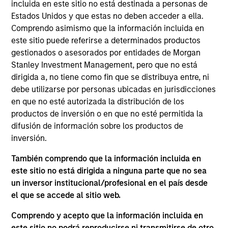
AWT Labels & Packaging is a leader provider of
incluida en este sitio no está destinada a personas de
labels and packaging solutions focused on
Estados Unidos y que estas no deben acceder a ella.
Comprendo asimismo que la información incluida en
healthcare, personal care and food & wine / spirits
este sitio puede referirse a determinados productos
end markets.
gestionados o asesorados por entidades de Morgan
Stanley Investment Management, pero que no está
View Current Employment Opportunities
dirigida a, no tiene como fin que se distribuya entre, ni
debe utilizarse por personas ubicadas en jurisdicciones
View Site
en que no esté autorizada la distribución de los
Board Membership
productos de inversión o en que no esté permitida la
difusión de información sobre los productos de
Eric Kanter,
David M. Thompson,
Patrick
inversión.
Whitehead,
Maxwell Waterous
También comprendo que la información incluida en
Investment Team
este sitio no está dirigida a ninguna parte que no sea
Morgan Stanley Capital Partners
un inversor institucional/profesional en el país desde
el que se accede al sitio web.
Press Release
Morgan Stanley Capital Partners Completes
Comprendo y acepto que la información incluida en
este sitio no podrá reproducirse ni transmitirse de otro