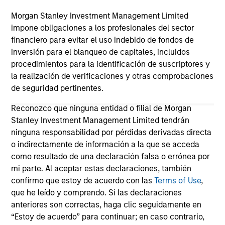
third party site. We are providing these hyperlinks to you
only as a convenience and the inclusion of any hyperlink is
Morgan Stanley Investment Management Limited
not and does not imply any endorsement, approval,
impone obligaciones a los profesionales del sector
investigation, verification or monitoring by us of any
financiero para evitar el uso indebido de fondos de
information contained in any hyperlinked site. In no event
inversión para el blanqueo de capitales, incluidos
shall we be responsible for the information contained on
the site or your use of such site.
procedimientos para la identificación de suscriptores y
la realización de verificaciones y otras comprobaciones
de seguridad pertinentes.
Reconozco que ninguna entidad o filial de Morgan
Stanley Investment Management Limited tendrán
ninguna responsabilidad por pérdidas derivadas directa
o indirectamente de información a la que se acceda
como resultado de una declaración falsa o errónea por
mi parte. Al aceptar estas declaraciones, también
confirmo que estoy de acuerdo con las
Terms of Use
,
que he leído y comprendo. Si las declaraciones
anteriores son correctas, haga clic seguidamente en
Morgan Stanley
“Estoy de acuerdo” para continuar; en caso contrario,