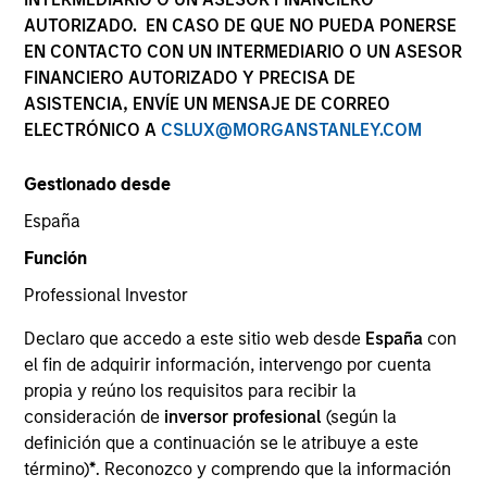
AUTORIZADO. EN CASO DE QUE NO PUEDA PONERSE
EN CONTACTO CON UN INTERMEDIARIO O UN ASESOR
FINANCIERO AUTORIZADO Y PRECISA DE
SECTOR
ASISTENCIA, ENVÍE UN MENSAJE DE CORREO
Industrial Services
ELECTRÓNICO A
CSLUX@MORGANSTANLEY.COM
Gestionado desde
COUNTRY
United States
España
Función
Professional Investor
Declaro que accedo a este sitio web desde
España
con
Invested on
el fin de adquirir información, intervengo por cuenta
Dec 2020
propia y reúno los requisitos para recibir la
consideración de
inversor profesional
(según la
Transaction Type
definición que a continuación se le atribuye a este
Buyout
término)
*
. Reconozco y comprendo que la información