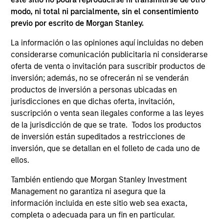
Investment in AWT Labels & Packaging
modo, ni total ni parcialmente, sin el consentimiento
Dec 18,2020
previo por escrito de Morgan Stanley.
Morgan Stanley Capital Partners Completes
Investment in AWT Labels & Packaging
La información o las opiniones aquí incluidas no deben
considerarse comunicación publicitaria ni considerarse
Dec 18,2020
oferta de venta o invitación para suscribir productos de
inversión; además, no se ofrecerán ni se venderán
productos de inversión a personas ubicadas en
jurisdicciones en que dichas oferta, invitación,
suscripción o venta sean ilegales conforme a las leyes
de la jurisdicción de que se trate. Todos los productos
de inversión están supeditados a restricciones de
As of July 25, 2025. The above is provided for informational
inversión, que se detallan en el folleto de cada uno de
and educational purposes only. There is no guarantee that
the investment mentioned resulted in positive performance
ellos.
(for realized holdings), or will perform well in the future (for
current holdings). The trademarks and service marks above
También entiendo que Morgan Stanley Investment
are the property of their respective owners. The information
Management no garantiza ni asegura que la
on this website has not been authorized, sponsored, or
información incluida en este sitio web sea exacta,
otherwise approved by such owners. By clicking on any
completa o adecuada para un fin en particular.
links shown here, you agree that you are navigating to a