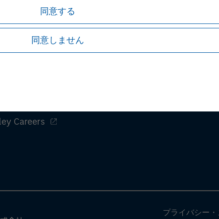
同意する
同意しません
証券取引等監視委員会の情報提供窓口
ley
ley Careers
プライバシー・