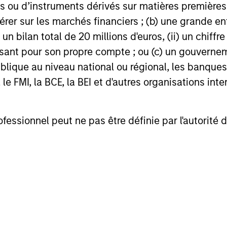
 ou d’instruments dérivés sur matières premières o
érer sur les marchés financiers ; (b) une grande e
) un bilan total de 20 millions d'euros, (ii) un chiffre
issant pour son propre compte ; ou (c) un gouvernem
lique au niveau national ou régional, les banques c
jun Saigal
Jun Xu
FMI, la BCE, la BEI et d'autres organisations inter
aging Director
Managing Director
ofessionnel peut ne pas être définie par l'autorité 