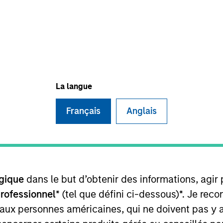
Team
Portfolio
vate Equity Asia invests primarily in highly 
rol buyouts in growth-oriented companies l
La langue
Asia-Pacific region.
Français
Anglais
gique
dans le but d’obtenir des informations, agir
specializes in privately negotiated minority inves
professionnel
* (tel que défini ci-dessous)*. Je re
s operations in the Asia-Pacific region. We targe
 aux personnes américaines, qui ne doivent pas y 
stainable competitive advantages and proven track