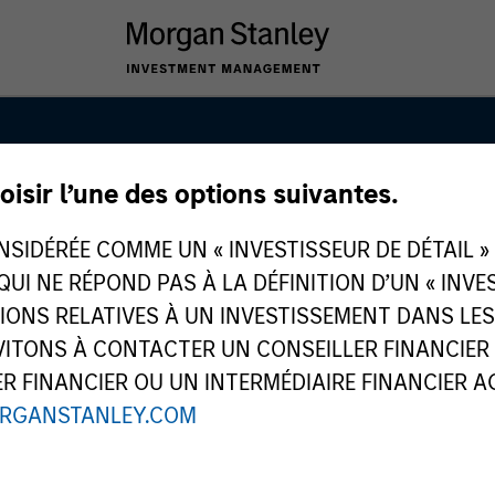
oisir l’une des options suivantes.
anley Private E
IDÉRÉE COMME UN « INVESTISSEUR DE DÉTAIL » AU
 QUI NE RÉPOND PAS À LA DÉFINITION D’UN « INV
TIONS RELATIVES À UN INVESTISSEMENT DANS L
TONS À CONTACTER UN CONSEILLER FINANCIER O
 FINANCIER OU UN INTERMÉDIAIRE FINANCIER AGR
RGANSTANLEY.COM