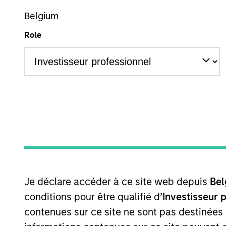
Overview
Belgium
Role
Morgan Stanley Pri
investments and cont
Overview
Je déclare accéder à ce site web depuis
Bel
Morgan Stanley Private Equity Asia 
conditions pour être qualifié d’
Investisseur 
companies with substantial busines
contenues sur ce site ne sont pas destinées
businesses with strong brands, su