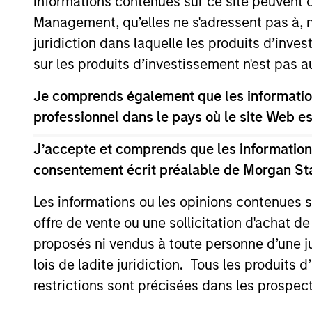
informations contenues sur ce site peuvent 
financial performance.
Management, qu’elles ne s'adressent pas à, ni
juridiction dans laquelle les produits d’inves
On a selective basis, we also purs
sur les produits d’investissement n'est pas a
to the business. Our investment pr
Je comprends également que les information
creation, as opposed to employing 
professionnel dans le pays où le site Web es
public market values.
J’accepte et comprends que les informations
Our team invests across sectors, pa
consentement écrit préalable de Morgan St
financial services, health care a
Les informations ou les opinions contenues 
countries in the region, and have p
offre de vente ou une sollicitation d'achat de
proposés ni vendus à toute personne d’une juri
lois de ladite juridiction. Tous les produits 
How We Work With C
restrictions sont précisées dans les prospec