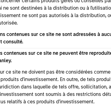
concerner certains produits gérés ou conseillés p
 ne sont destinées à la distribution ou à l'utilisat
tissement ne sont pas autorisés à la distribution, o
ue control investments where we believe we can ad
utorisée.
ocess is geared toward generating returns through 
s contenues sur ce site ne sont adressées à aucun
excessive financial leverage or relying on continu
t consulté.
 contenues sur ce site ne peuvent être reproduite
rticularly in the areas of consumer products, indu
anley.
nd telecom/technology. We have executed deals in 
sur ce site ne doivent pas être considérées comm
resence in India, China, Korea, Thailand, and Vietn
 produits d'investissement. En outre, de tels produ
diction dans laquelle de tels offre, sollicitation,
d’investissement sont soumis à des restrictions dét
ompanies
tus relatifs à ces produits d'investissement.