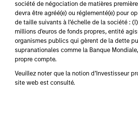
société de négociation de matières premières
devra être agréé(e) ou réglementé(e) pour op
de taille suivants à l’échelle de la société : (I
millions d'euros de fonds propres, entité ag
organismes publics qui gèrent de la dette pub
Nirav Mehta
Ar
supranationales comme la Banque Mondiale, le 
Managing Director
Man
propre compte.
Veuillez noter que la notion d’Investisseur pr
site web est consulté.