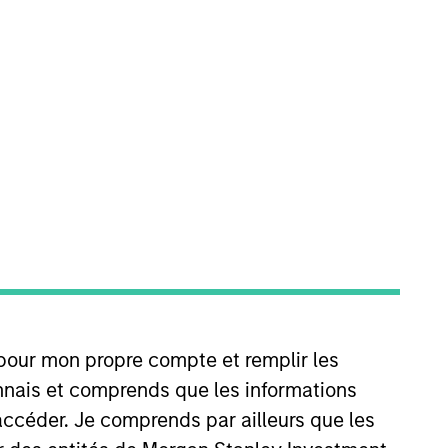
Team Insights
structured minority
ocated throughout the
 pour mon propre compte et remplir les
tments in
connais et comprends que les informations
t fast-growing
accéder. Je comprends par ailleurs que les
 records of