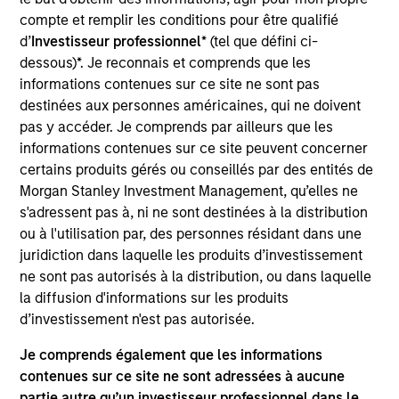
China Feihe is one of the leading and fastest growing
compte et remplir les conditions pour être qualifié
domestic infant milk formula producers in China.
d’
Investisseur professionnel
* (tel que défini ci-
Investment Team
dessous)*. Je reconnais et comprends que les
Morgan Stanley Private Equity Asia
informations contenues sur ce site ne sont pas
destinées aux personnes américaines, qui ne doivent
pas y accéder. Je comprends par ailleurs que les
informations contenues sur ce site peuvent concerner
certains produits gérés ou conseillés par des entités de
Morgan Stanley Investment Management, qu’elles ne
As of July 25, 2025. The above is provided for informational
s'adressent pas à, ni ne sont destinées à la distribution
and educational purposes only. There is no guarantee that
the investment mentioned resulted in positive performance
ou à l'utilisation par, des personnes résidant dans une
(for realized holdings), or will perform well in the future (for
juridiction dans laquelle les produits d’investissement
current holdings). The trademarks and service marks above
ne sont pas autorisés à la distribution, ou dans laquelle
are the property of their respective owners. The information
on this website has not been authorized, sponsored, or
la diffusion d'informations sur les produits
otherwise approved by such owners. By clicking on any
d’investissement n'est pas autorisée.
links shown here, you agree that you are navigating to a
third party site. We are providing these hyperlinks to you
Je comprends également que les informations
only as a convenience and the inclusion of any hyperlink is
contenues sur ce site ne sont adressées à aucune
not and does not imply any endorsement, approval,
partie autre qu’un investisseur professionnel dans le