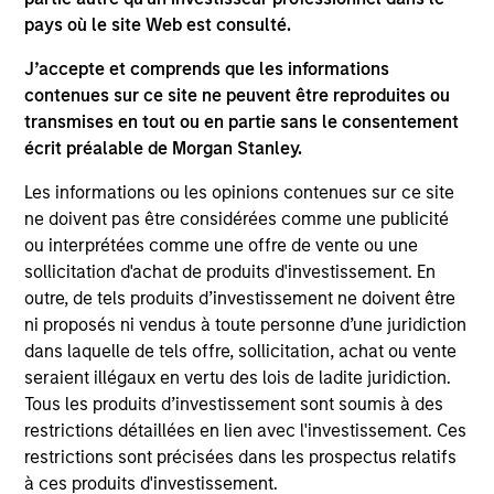
investigation, verification or monitoring by us of any
information contained in any hyperlinked site. In no event
pays où le site Web est consulté.
shall we be responsible for the information contained on
the site or your use of such site.
J’accepte et comprends que les informations
contenues sur ce site ne peuvent être reproduites ou
transmises en tout ou en partie sans le consentement
écrit préalable de Morgan Stanley.
Les informations ou les opinions contenues sur ce site
ne doivent pas être considérées comme une publicité
ou interprétées comme une offre de vente ou une
sollicitation d'achat de produits d'investissement. En
outre, de tels produits d’investissement ne doivent être
ni proposés ni vendus à toute personne d’une juridiction
dans laquelle de tels offre, sollicitation, achat ou vente
seraient illégaux en vertu des lois de ladite juridiction.
Morgan Stanley
Tous les produits d’investissement sont soumis à des
Morgan Stanley Careers
restrictions détaillées en lien avec l'investissement. Ces
restrictions sont précisées dans les prospectus relatifs
à ces produits d'investissement.