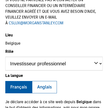
CONSEILLER FINANCIER OU UN INTERMÉDIAIRE
FINANCIER AGRÉÉ ET QUE VOUS AVEZ BESOIN D’AIDE,
VEUILLEZ ENVOYER UN E-MAIL
SECTOR
À
CSLUX@MORGANSTANLEY.COM
Consumer
Lieu
Belgique
COUNTRY
China
Rôle
La langue
Invested on
Jun 2013
Français
Anglais
Transaction Type
Minority
Je déclare accéder à ce site web depuis
Belgique
dans
le but d’obtenir des informations, agir pour mon propre