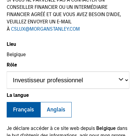
CONSEILLER FINANCIER OU UN INTERMÉDIAIRE
FINANCIER AGRÉÉ ET QUE VOUS AVEZ BESOIN D’AIDE,
VEUILLEZ ENVOYER UN E-MAIL
SECTOR
À
CSLUX@MORGANSTANLEY.COM
Industrials
Lieu
Belgique
COUNTRY
South Korea
Rôle
La langue
Invested on
Aug 2014
Français
Anglais
Transaction Type
Control
Je déclare accéder à ce site web depuis
Belgique
dans
le but d’obtenir des informations, agir pour mon propre