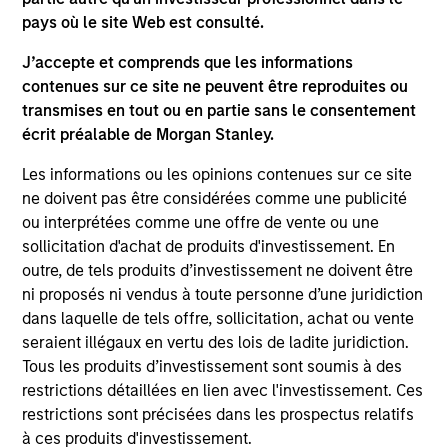
and educational purposes only. There is no guarantee that
pays où le site Web est consulté.
the investment mentioned resulted in positive performance
(for realized holdings), or will perform well in the future (for
J’accepte et comprends que les informations
current holdings). The trademarks and service marks above
contenues sur ce site ne peuvent être reproduites ou
are the property of their respective owners. The information
transmises en tout ou en partie sans le consentement
on this website has not been authorized, sponsored, or
otherwise approved by such owners. By clicking on any
écrit préalable de Morgan Stanley.
links shown here, you agree that you are navigating to a
third party site. We are providing these hyperlinks to you
Les informations ou les opinions contenues sur ce site
only as a convenience and the inclusion of any hyperlink is
ne doivent pas être considérées comme une publicité
not and does not imply any endorsement, approval,
ou interprétées comme une offre de vente ou une
investigation, verification or monitoring by us of any
information contained in any hyperlinked site. In no event
sollicitation d'achat de produits d'investissement. En
shall we be responsible for the information contained on
outre, de tels produits d’investissement ne doivent être
the site or your use of such site.
ni proposés ni vendus à toute personne d’une juridiction
dans laquelle de tels offre, sollicitation, achat ou vente
seraient illégaux en vertu des lois de ladite juridiction.
Tous les produits d’investissement sont soumis à des
restrictions détaillées en lien avec l'investissement. Ces
restrictions sont précisées dans les prospectus relatifs
à ces produits d'investissement.