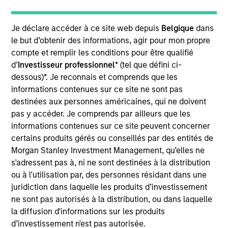
Founded in 2004 and headquartered in Shanghai,
CDP is one of the leading private sector payroll and
Je déclare accéder à ce site web depuis
Belgique
dans
benefits HR outsourcing companies in China.
le but d’obtenir des informations, agir pour mon propre
Investment Team
compte et remplir les conditions pour être qualifié
Morgan Stanley Private Equity Asia
d’
Investisseur professionnel
* (tel que défini ci-
dessous)*. Je reconnais et comprends que les
informations contenues sur ce site ne sont pas
destinées aux personnes américaines, qui ne doivent
pas y accéder. Je comprends par ailleurs que les
As of July 25, 2025. The above is provided for informational
informations contenues sur ce site peuvent concerner
and educational purposes only. There is no guarantee that
certains produits gérés ou conseillés par des entités de
the investment mentioned resulted in positive performance
Morgan Stanley Investment Management, qu’elles ne
(for realized holdings), or will perform well in the future (for
s'adressent pas à, ni ne sont destinées à la distribution
current holdings). The trademarks and service marks above
are the property of their respective owners. The information
ou à l'utilisation par, des personnes résidant dans une
on this website has not been authorized, sponsored, or
juridiction dans laquelle les produits d’investissement
otherwise approved by such owners. By clicking on any
ne sont pas autorisés à la distribution, ou dans laquelle
links shown here, you agree that you are navigating to a
la diffusion d'informations sur les produits
third party site. We are providing these hyperlinks to you
only as a convenience and the inclusion of any hyperlink is
d’investissement n'est pas autorisée.