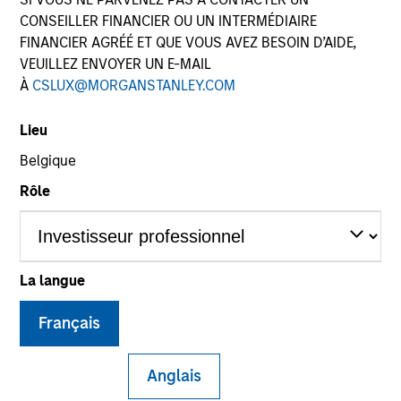
CONSEILLER FINANCIER OU UN INTERMÉDIAIRE
FINANCIER AGRÉÉ ET QUE VOUS AVEZ BESOIN D’AIDE,
VEUILLEZ ENVOYER UN E-MAIL
SECTOR
À
CSLUX@MORGANSTANLEY.COM
Services
Lieu
Belgique
COUNTRY
China
Rôle
La langue
Invested on
Oct 2016
Français
Transaction Type
Minority
Anglais