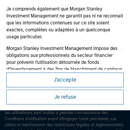
Je comprends également que Morgan Stanley
Investment Management ne garantit pas ni ne reconnait
que les informations contenues sur ce site soient
exactes, complètes ou adaptées à un quelconque
usage particulier.
Morgan Stanley Investment Management impose des
Morgan Stanley
obligations aux professionnels du secteur financier
pour prévenir l’utilisation détournée de fonds
Morgan Stanley Careers
d’investissement à des fins de blanchiment de capitaux,
y compris des procédures permettant l'identification
J'accepte
des abonnés et la réalisation de vérifications, ainsi que
d'autres contrôles de sécurité pertinents.
Je refuse
Je reconnais qu'aucune entité de Morgan Stanley
Ce document est une communication promotionnelle.
Investment Management, ni aucune de ses sociétés
Les utilisateurs sont invités à prendre connaissance des
affiliées, ne pourra être tenue responsable de
Conditions d’utilisation avant d’engager toute procédure, car
quelconques pertes résultant directement ou
celles-ci mentionnent des restrictions légales et réglementaires
indirectement de toute information consultée résultant