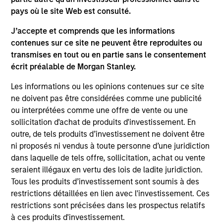
pays où le site Web est consulté.
As of July 25, 2025. The above is provided for informational
J’accepte et comprends que les informations
and educational purposes only. There is no guarantee that
contenues sur ce site ne peuvent être reproduites ou
the investment mentioned resulted in positive performance
(for realized holdings), or will perform well in the future (for
transmises en tout ou en partie sans le consentement
current holdings). The trademarks and service marks above
écrit préalable de Morgan Stanley.
are the property of their respective owners. The information
on this website has not been authorized, sponsored, or
Les informations ou les opinions contenues sur ce site
otherwise approved by such owners. By clicking on any
ne doivent pas être considérées comme une publicité
links shown here, you agree that you are navigating to a
ou interprétées comme une offre de vente ou une
third party site. We are providing these hyperlinks to you
only as a convenience and the inclusion of any hyperlink is
sollicitation d'achat de produits d'investissement. En
not and does not imply any endorsement, approval,
outre, de tels produits d’investissement ne doivent être
investigation, verification or monitoring by us of any
ni proposés ni vendus à toute personne d’une juridiction
information contained in any hyperlinked site. In no event
dans laquelle de tels offre, sollicitation, achat ou vente
shall we be responsible for the information contained on
the site or your use of such site.
seraient illégaux en vertu des lois de ladite juridiction.
Tous les produits d’investissement sont soumis à des
restrictions détaillées en lien avec l'investissement. Ces
restrictions sont précisées dans les prospectus relatifs
à ces produits d'investissement.