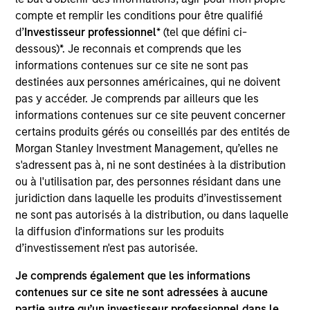
Maiva is India’s #2 largest pure-play injectables
compte et remplir les conditions pour être qualifié
CDMO. It provides provides the full lifecycle of
d’
Investisseur professionnel
* (tel que défini ci-
product development and manufacturing services to
dessous)*. Je reconnais et comprends que les
pharma marketers in regulated markets. It operates
informations contenues sur ce site ne sont pas
a USFDA approved plant with strong R&D
destinées aux personnes américaines, qui ne doivent
capabilities and successful regulatory track record.
pas y accéder. Je comprends par ailleurs que les
It has a vast basket of approved products across
informations contenues sur ce site peuvent concerner
certains produits gérés ou conseillés par des entités de
therapy segments and covered in US shortage list
Morgan Stanley Investment Management, qu’elles ne
View Site
s'adressent pas à, ni ne sont destinées à la distribution
ou à l'utilisation par, des personnes résidant dans une
Investment Team
juridiction dans laquelle les produits d’investissement
Morgan Stanley Private Equity Asia
ne sont pas autorisés à la distribution, ou dans laquelle
la diffusion d'informations sur les produits
d’investissement n'est pas autorisée.
Je comprends également que les informations
contenues sur ce site ne sont adressées à aucune
partie autre qu’un investisseur professionnel dans le