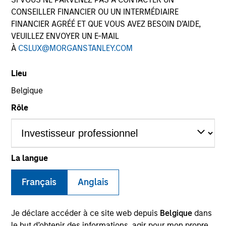
CONSEILLER FINANCIER OU UN INTERMÉDIAIRE
FINANCIER AGRÉÉ ET QUE VOUS AVEZ BESOIN D’AIDE,
VEUILLEZ ENVOYER UN E-MAIL
SECTOR
À
CSLUX@MORGANSTANLEY.COM
Pharmaceuticals
Lieu
Belgique
COUNTRY
India
Rôle
La langue
Invested on
Apr 2024
Français
Anglais
Transaction Type
Joint Control
Je déclare accéder à ce site web depuis
Belgique
dans
le but d’obtenir des informations, agir pour mon propre