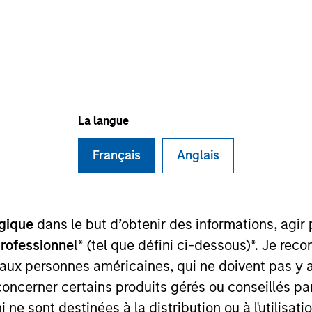
I
on Type
M
ty
aving presence inWest and Central India through a
 with capability to provide a wide range of testing
La langue
Français
Anglais
 for informational and educational purposes only. There is no 
ed holdings), or will perform well in the future (for current ho
gique
dans le but d’obtenir des informations, agir
 owners. The information on this website has not been authori
 here, you agree that you are navigating to a third party site.
professionnel
* (tel que défini ci-dessous)*. Je re
any hyperlink is not and does not imply any endorsement, appro
ed in any hyperlinked site. In no event shall we be responsible
 aux personnes américaines, qui ne doivent pas y 
concerner certains produits gérés ou conseillés p
 ne sont destinées à la distribution ou à l'utilisat