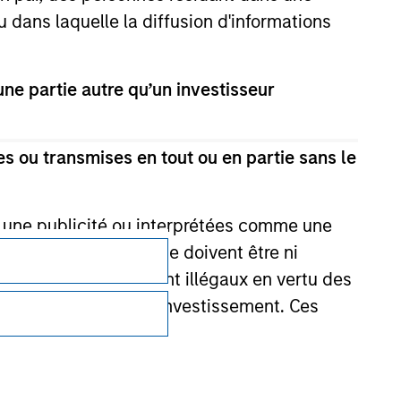
u dans laquelle la diffusion d'informations
e partie autre qu’un investisseur
s ou transmises en tout ou en partie sans le
e une publicité ou interprétées comme une
its d’investissement ne doivent être ni
Confidentialité
 achat ou vente seraient illégaux en vertu des
aillées en lien avec l'investissement. Ces
Your Privacy Choices
Conditions d'utilisatione
onnait que les informations contenues sur