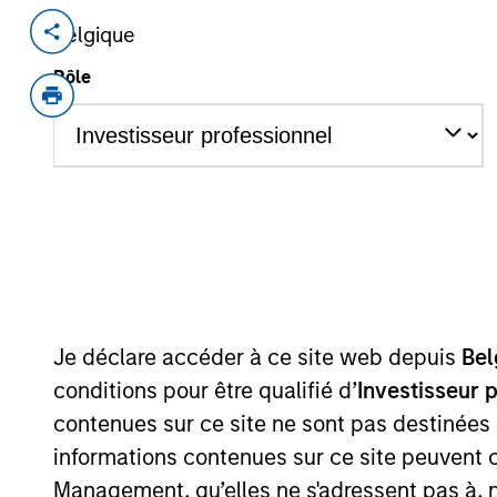
Belgique
Invested on
Transacti
Sep 2021
Minori
Rôle
Pathology focused diagnostic chain h
network of labs and collection centres
services including specialized tests.
View Site
As of July 25, 2025. The above is provided
resulted in positive performance (for realiz
Je déclare accéder à ce site web depuis
Bel
above are the property of their respective
such owners. By clicking on any links shown
conditions pour être qualifié d’
Investisseur 
only as a convenience and the inclusion of 
monitoring by us of any information contain
contenues sur ce site ne sont pas destinées
or your use of such site.
informations contenues sur ce site peuvent 
Management, qu’elles ne s'adressent pas à, ni