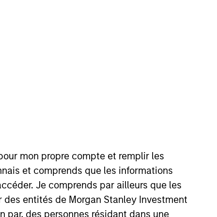
nvestment Team
organ Stanley Private Equity Asia
guarantee that the investment mentioned
ldings). The trademarks and service marks
 pour mon propre compte et remplir les
zed, sponsored, or otherwise approved by
 We are providing these hyperlinks to you
connais et comprends que les informations
val, investigation, verification or
 for the information contained on the site
accéder. Je comprends par ailleurs que les
ar des entités de Morgan Stanley Investment
ion par, des personnes résidant dans une