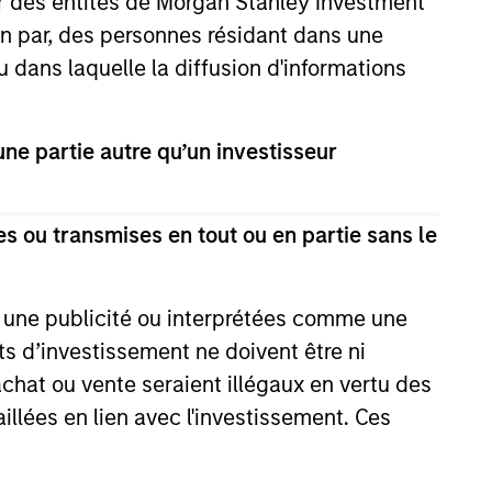
ar des entités de Morgan Stanley Investment
vestissement à capital variable domiciliée au
ion par, des personnes résidant dans une
 conformément à la Partie 1 de la Loi du 17 décembre
u dans laquelle la diffusion d'informations
prospectus actuel et du Document d’Informations Clés («
gue officielle de votre juridiction à
e partie autre qu’un investisseur
nt Funds, European Bank and Business Centre, 6B route de
estisseurs sont disponibles sur le site Internet
s ou transmises en tout ou en partie sans le
sseurs de Hong Kong devraient se reporter à la section «
u DICI, des Statuts et des rapports annuels et
eprésentant en Suisse. Le représentant en Suisse est
e une publicité ou interprétées comme une
e Genève, 17, quai de l’Ile, 1204 Genève.
its d’investissement ne doivent être ni
où ce Fonds est enregistré à la vente, elle le fera
 achat ou vente seraient illégaux en vertu des
aillées en lien avec l'investissement. Ces
coûts d’émission ou de rachat des parts. La source de