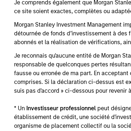
toutes les données sur les performances et les indices es
Je comprends également que Morgan Stanley 
ce site soient exactes, complètes ou adapté
La valeur des investissements et les revenus qui en décou
Les données de performance des fonds présentant un histo
Morgan Stanley Investment Management impose
performance depuis le début de l’année ne sont pas annuali
détournée de fonds d’investissement à des f
examiner attentivement les objectifs d’investissement, les
abonnés et la réalisation de vérifications, ai
Le recours à l'effet de levier augmente les risques, de sort
favorable ou non, de la valeur de cet investissement et, p
Je reconnais qu'aucune entité de Morgan Sta
Un investissement dans ce Fonds consiste en l’acquisition 
responsable de quelconques pertes résultant
la mesure où ces derniers sont seulement des actifs sous-
fausse ou erronée de ma part. En acceptant
Certains documents disponibles sur ce site peuvent conce
compartiments ne sont pas disponibles dans toutes les juri
comprises. Si la déclaration ci-dessus est ex
distribution ou disponibilité serait contraire aux lois ou ré
suis pas d'accord » ci-dessous pour revenir à
Plus la catégorie est élevée (sur une échelle de 1 à 7), pl
correspond à une absence de risque. Consultez le document
spécifiques aux différentes classes d’actions.
* Un
Investisseur professionnel
peut désigner 
établissement de crédit, une société d'inves
1
La
notation Morningstar™
des fonds, ou « notation à base
d’assurance vie à annuités et capital variables, les fonds 
organisme de placement collectif ou la socié
négociés en bourse et les fonds communs de placement à 