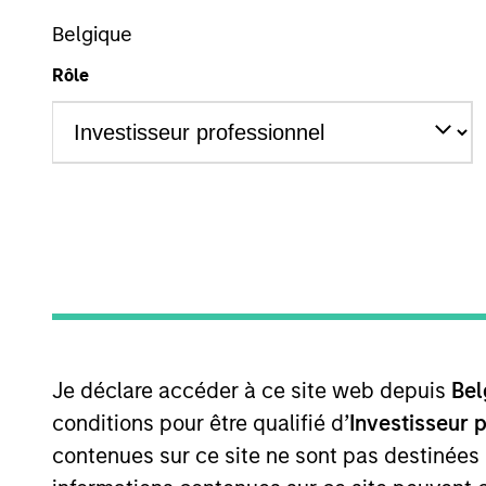
Belgique
A
Rôle
Ce document est une communication promotionnelle.
Les performances passées ne sont pas un indicateur fiabl
calculs des données de performance sont basés sur une co
l’émission et au rachat de parts. La source de toutes l
Cliquez sur le nom du fonds pour connaître ses performan
Je déclare accéder à ce site web depuis
Bel
conditions pour être qualifié d’
Investisseur 
contenues sur ce site ne sont pas destinées
*Devise de référence du fonds