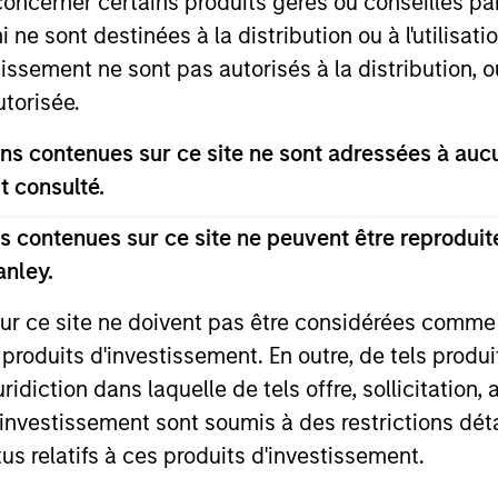
concerner certains produits gérés ou conseillés p
partiments de Morgan Stanley Investment Funds, société d’in
 ne sont destinées à la distribution ou à l'utilisat
é de Luxembourg en tant qu’organisme de placement collectif
tissement ne sont pas autorisés à la distribution, o
 Placement Collectif en Valeurs Mobilières (« OPCVM »).
utorisée.
 doivent pas être effectuées sans consultation préalable du 
ur (« DICI »), documents disponibles en anglais et dans la lan
s contenues sur ce site ne sont adressées à aucun
 ou gratuitement au siège social de Morgan Stanley Investme
2.
t consulté.
vec le développement durable et la synthèse des droits des inv
 contenues sur ce site ne peuvent être reproduite
anley.
érer au « Formulaire de demande étendue », et tous les investi
ong Kong » du Prospectus. Des copies du Prospectus, du KID o
mplémentaires peuvent être obtenues gratuitement auprès du r
sur ce site ne doivent pas être considérées comm
04 Genève. L’agent payeur en Suisse est la Banque Cantonale d
 produits d'investissement. En outre, de tels produ
e fin à l’accord de commercialisation dans tout pays de l’EEE 
diction dans laquelle de tels offre, sollicitation,
d’investissement sont soumis à des restrictions dét
 et définitions relatifs au fonds.
tus relatifs à ces produits d'investissement.
ttes de frais et ne tiennent pas compte des commissions, des 