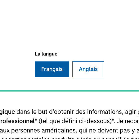
La langue
e des résultats futurs. Les rendements peuvent augmenter ou 
Français
Anglais
mparaison de la VL, sont exprimés nets de frais et ne prenn
es données relatives aux performances et aux indices est Mor
ces sur l'année calendaire.
gique
dans le but d’obtenir des informations, agir
professionnel
* (tel que défini ci-dessous)*. Je re
 aux personnes américaines, qui ne doivent pas y 