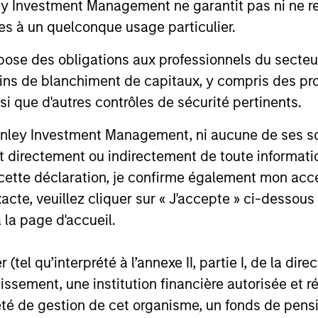
t Morgan Stanley Investment Management Limited (« MSIM Ltd »
Investment Management ne garantit pas ni ne rec
es à un quelconque usage particulier.
lent peuvent baisser ou augmenter et un investisseur peut ne p
rique inférieur à un an ne sont pas mentionnées. Les perform
 des obligations aux professionnels du secteur fi
sées. Le cas échéant, les performances d’autres classes d’acti
ins de blanchiment de capitaux, y compris des pro
 risques, les charges et les frais associés au fonds avant de p
nsi que d'autres contrôles de sécurité pertinents.
e qu'une variation relativement faible de la valeur d'un invest
ar conséquent, de la valeur du Fonds.
nley Investment Management, ni aucune de ses soci
de parts ou d’actions du fonds, et non d’un actif sous-jacent 
 directement ou indirectement de toute informatio
jacents détenus par le Fonds.
 cette déclaration, je confirme également mon ac
rner plusieurs compartiments de la gamme Morgan Stanley Inv
dictions et que les compartiments ne sont pas disponibles pour
acte, veuillez cliquer sur « J'accepte » ci-dessous 
glementations locales.
 la page d'accueil.
us le rendement potentiel, mais également le risque de perdre l’
 d’informations clés pour l’investisseur (DICI) dans Ressource
(tel qu’interprété à l’annexe II, partie I, de la dire
tissement, une institution financière autorisée e
 d’étoiles », est calculée pour les produits gérés (incluant 
négociés en bourse, les fonds fermés et les comptes séparés) d
té de gestion de cet organisme, un fonds de pensi
capital variable sont considérés comme un seul et même ense