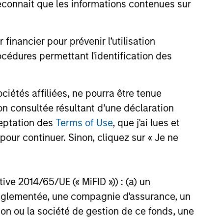
).
onnait que les informations contenues sur
as récupérer le montant investi.
ances sont exprimées nettes de frais. Les données de
nancier pour prévenir l’utilisation
ons sont susceptibles de varier. Les investisseurs doivent
cédures permettant l'identification des
rendre une décision d’investissement.
issement peut entraîner une variation disproportionnée,
étés affiliées, ne pourra être tenue
donné tel qu’un immeuble ou des actions d’une société, dans
n consultée résultant d’une déclaration
ceptation des
Terms of Use
, que j'ai lues et
estment Funds. Veuillez noter que tous les
 les personnes résidant dans des juridictions où une telle
pour continuer. Sinon, cliquez sur « Je ne
investissement, sont importants. La catégorie 1 ne
s pour connaître les notations et les avertissements
ctive 2014/65/UE (« MiFID »)) : (a) un
t réglementée, une compagnie d'assurance, un
les fonds communs de placement, les sous-comptes
isposant d’un historique d’au moins trois ans. Les fonds
on ou la société de gestion de ce fonds, une
mble à des fins de comparaison. La notation est calculée