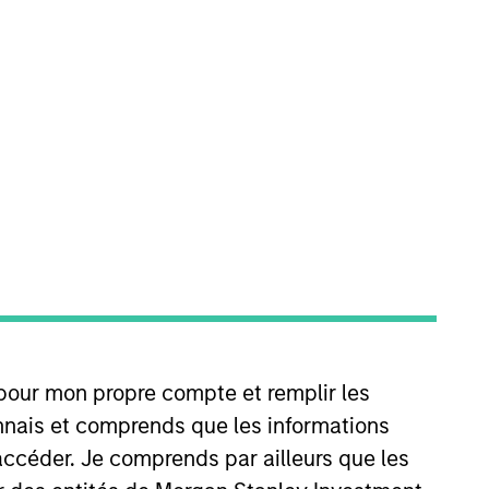
RÉINITIALISER
diminuer en raison des fluctuations de change. Tous les
ent pas en compte les commissions et coûts relatifs à
gan Stanley Investment Management.
 pour mon propre compte et remplir les
connais et comprends que les informations
accéder. Je comprends par ailleurs que les