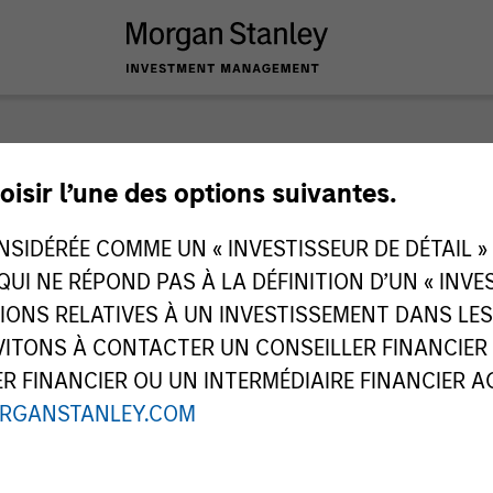
nley Investme
oisir l’une des options suivantes.
IDÉRÉE COMME UN « INVESTISSEUR DE DÉTAIL » AU
 QUI NE RÉPOND PAS À LA DÉFINITION D’UN « INV
TIONS RELATIVES À UN INVESTISSEMENT DANS L
TONS À CONTACTER UN CONSEILLER FINANCIER O
 FINANCIER OU UN INTERMÉDIAIRE FINANCIER AGR
RGANSTANLEY.COM
équipe
Typ
1