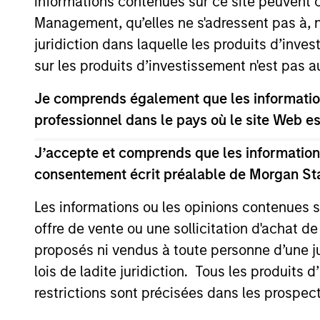
informations contenues sur ce site peuvent 
Ce document contient des informations relatives aux com
Management, qu’elles ne s'adressent pas à, ni
Luxembourg. (la « Société »), enregistrée au Grand-Duch
juridiction dans laquelle les produits d’inves
2010, telle que modifiée. La Société est un Organisme de
sur les produits d’investissement n'est pas a
Les demandes de souscription dans des parts du Fonds ne
DIC ») ou du Document d’Informations Clés pour l’Investisse
Je comprends également que les information
https://www.morganstanley.com/im/msinvf/index.html
,
Trèves, L-2633 Senningerberg, R.C.S. Luxembourg B 29 19
professionnel dans le pays où le site Web es
Les informations relatives aux aspects du Fonds en lien a
J’accepte et comprends que les informations
susmentionné.
consentement écrit préalable de Morgan St
En outre, tous les investisseurs italiens devraient se réf
Informations supplémentaires pour les investisseurs de H
semestriels, en allemand, ainsi que des informations co
Les informations ou les opinions contenues 
Carnegie Fund Services SA, 11, rue du Général-Dufour, 12
offre de vente ou une sollicitation d'achat de
Si la société de gestion du Fonds concerné décide de mettr
proposés ni vendus à toute personne d’une juri
conformément aux règles UCITS.
lois de ladite juridiction. Tous les produits 
Veuillez consulter notre page de
Glossaire
pour les termes
restrictions sont précisées dans les prospec
Les données de performance sont calculées de VL à VL, ne