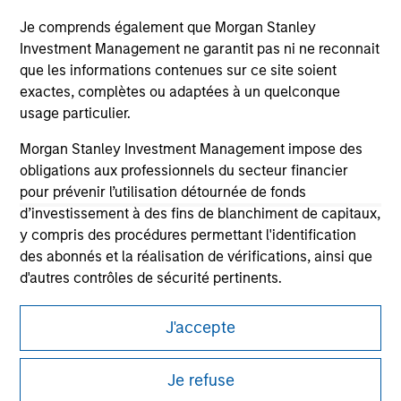
Je comprends également que Morgan Stanley
Investment Management ne garantit pas ni ne reconnait
que les informations contenues sur ce site soient
exactes, complètes ou adaptées à un quelconque
usage particulier.
Morgan Stanley Investment Management impose des
obligations aux professionnels du secteur financier
pour prévenir l’utilisation détournée de fonds
Morgan Stanley
d’investissement à des fins de blanchiment de capitaux,
Morgan Stanley Careers
y compris des procédures permettant l'identification
des abonnés et la réalisation de vérifications, ainsi que
d'autres contrôles de sécurité pertinents.
Je reconnais qu'aucune entité de Morgan Stanley
J'accepte
Investment Management, ni aucune de ses sociétés
affiliées, ne pourra être tenue responsable de
This is a Marketing Communication.
quelconques pertes résultant directement ou
Je refuse
It is important that users read the Terms of Use before
indirectement de toute information consultée résultant