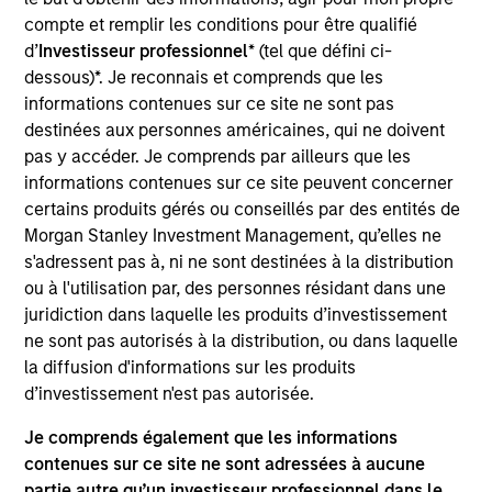
compte et remplir les conditions pour être qualifié
Information in relation to sustainability aspects of the
d’
Investisseur professionnel
* (tel que défini ci-
Fund and the summary of investor rights is available at the
dessous)*. Je reconnais et comprends que les
aforementioned website.
informations contenues sur ce site ne sont pas
If the management company of the relevant Fund decides
destinées aux personnes américaines, qui ne doivent
to terminate its arrangement for marketing that Fund in
pas y accéder. Je comprends par ailleurs que les
any EEA country where it is registered for sale, it will do
so in accordance with the relevant UCITS rules.
informations contenues sur ce site peuvent concerner
certains produits gérés ou conseillés par des entités de
Please visit our
Glossary
page for fund related terms and
Morgan Stanley Investment Management, qu’elles ne
definitions.
s'adressent pas à, ni ne sont destinées à la distribution
Performance data quoted is based on average annualized
ou à l'utilisation par, des personnes résidant dans une
returns and net of fee.
juridiction dans laquelle les produits d’investissement
ne sont pas autorisés à la distribution, ou dans laquelle
Performance data for funds with less than one year's track
record is not shown. Performance is calculated net of fees.
la diffusion d'informations sur les produits
YTD performance data is not annualised. Performance of
d’investissement n'est pas autorisée.
other share classes, when offered, may differ. Please
consider the investment objectives, risks, charges and
Je comprends également que les informations
expenses of the fund carefully before investing.
contenues sur ce site ne sont adressées à aucune
Past performance should not be construed as a guarantee
partie autre qu’un investisseur professionnel dans le