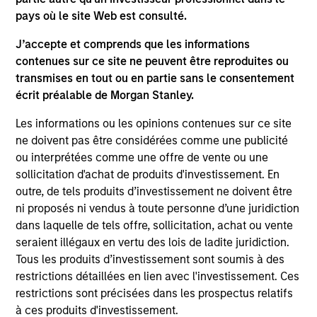
of future performance. Performance of the Morgan Stanley
pays où le site Web est consulté.
Liquidity Funds is calculated net of fees. Returns may
increase or decrease as a result of currency fluctuations.
J’accepte et comprends que les informations
It is important you read the legal information page before
contenues sur ce site ne peuvent être reproduites ou
proceeding as it explains in which countries the Morgan
transmises en tout ou en partie sans le consentement
Stanley Liquidity Funds are authorised for sale and where
écrit préalable de Morgan Stanley.
this website is directed.
Les informations ou les opinions contenues sur ce site
The Funds are not a guaranteed investment and are
different from an investment in deposits. The Funds do not
ne doivent pas être considérées comme une publicité
rely on external support for guaranteeing the liquidity of the
ou interprétées comme une offre de vente ou une
Fund or stabilising the NAV per share. The value of
sollicitation d'achat de produits d'investissement. En
investments and the income from them may go down as
outre, de tels produits d’investissement ne doivent être
well as up and you may not get back the amount you
originally invested.
ni proposés ni vendus à toute personne d’une juridiction
dans laquelle de tels offre, sollicitation, achat ou vente
Each Fund is authorised to invest up to 100% of its assets in
seraient illégaux en vertu des lois de ladite juridiction.
Money Market Instruments issued or guaranteed separately
or jointly by a Sovereign Entity and by any other member
Tous les produits d’investissement sont soumis à des
states of the OECD and their central authorities or central
restrictions détaillées en lien avec l'investissement. Ces
banks subject to certain conditions. Please see Prospectus
restrictions sont précisées dans les prospectus relatifs
for further details.
à ces produits d'investissement.