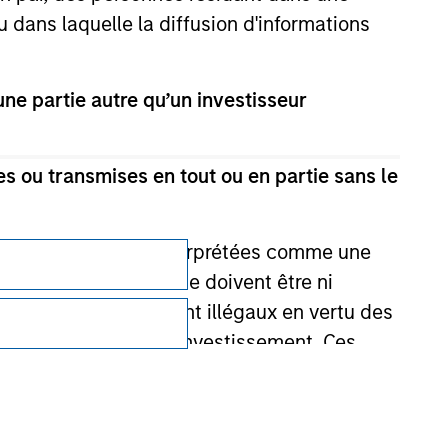
u dans laquelle la diffusion d'informations
e partie autre qu’un investisseur
s ou transmises en tout ou en partie sans le
e une publicité ou interprétées comme une
Confidentialité
its d’investissement ne doivent être ni
 achat ou vente seraient illégaux en vertu des
Your Privacy Choices
aillées en lien avec l'investissement. Ces
Conditions d'utilisatione
onnait que les informations contenues sur