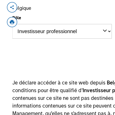
Belgique
Invested on
Transacti
Oct 2018
Contro
Rôle
Shenzhen ZTE Jinyun Technology Comp
leading Internet Data Center (“IDC”) b
locations across China, such as Beiji
added services, with a focus on financ
As of July 25, 2025. The above is provided
resulted in positive performance (for realiz
above are the property of their respective
such owners. By clicking on any links shown
Je déclare accéder à ce site web depuis
Bel
only as a convenience and the inclusion of 
monitoring by us of any information contain
conditions pour être qualifié d’
Investisseur 
or your use of such site.
contenues sur ce site ne sont pas destinées
informations contenues sur ce site peuvent 
Management, qu’elles ne s'adressent pas à, ni