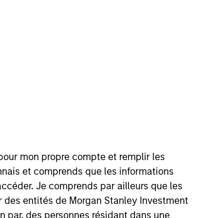
nvestment Team
organ Stanley Private Equity Asia
guarantee that the investment mentioned
ldings). The trademarks and service marks
zed, sponsored, or otherwise approved by
 We are providing these hyperlinks to you
 pour mon propre compte et remplir les
val, investigation, verification or
 for the information contained on the site
connais et comprends que les informations
accéder. Je comprends par ailleurs que les
ar des entités de Morgan Stanley Investment
ion par, des personnes résidant dans une