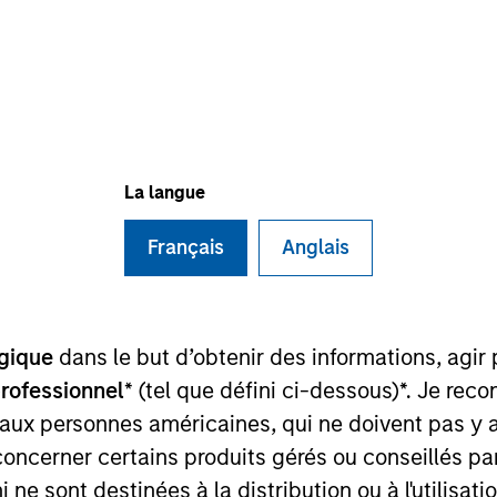
I
on Type
M
l
any Limited (“Golden Cloud Technology”) is a
usiness with a portfolio of 11 IDC centers in premium
ng and Shenzhen, providing colocation and value
La langue
ial services sector
Français
Anglais
 for informational and educational purposes only. There is no 
ed holdings), or will perform well in the future (for current ho
 owners. The information on this website has not been authori
 here, you agree that you are navigating to a third party site.
gique
dans le but d’obtenir des informations, agir
any hyperlink is not and does not imply any endorsement, appro
ed in any hyperlinked site. In no event shall we be responsible
professionnel
* (tel que défini ci-dessous)*. Je re
 aux personnes américaines, qui ne doivent pas y 
concerner certains produits gérés ou conseillés p
 ne sont destinées à la distribution ou à l'utilisat