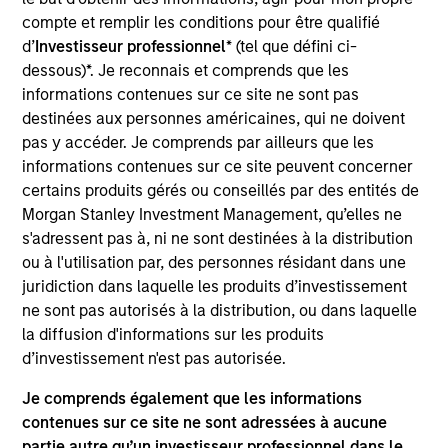
Second largest specialized oncology player in India
compte et remplir les conditions pour être qualifié
currently operating 14 hospitals with a total capacity
d’
Investisseur professionnel
* (tel que défini ci-
of ~2,000 beds across 5 states in India
dessous)*. Je reconnais et comprends que les
informations contenues sur ce site ne sont pas
View Site
destinées aux personnes américaines, qui ne doivent
pas y accéder. Je comprends par ailleurs que les
Investment Team
informations contenues sur ce site peuvent concerner
Morgan Stanley Private Equity Asia
certains produits gérés ou conseillés par des entités de
Morgan Stanley Investment Management, qu’elles ne
s'adressent pas à, ni ne sont destinées à la distribution
ou à l'utilisation par, des personnes résidant dans une
juridiction dans laquelle les produits d’investissement
ne sont pas autorisés à la distribution, ou dans laquelle
la diffusion d'informations sur les produits
d’investissement n'est pas autorisée.
As of July 25, 2025. The above is provided for informational
and educational purposes only. There is no guarantee that
Je comprends également que les informations
the investment mentioned resulted in positive performance
contenues sur ce site ne sont adressées à aucune
(for realized holdings), or will perform well in the future (for
current holdings). The trademarks and service marks above
partie autre qu’un investisseur professionnel dans le