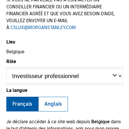
CONSEILLER FINANCIER OU UN INTERMÉDIAIRE
FINANCIER AGRÉÉ ET QUE VOUS AVEZ BESOIN D’AIDE,
VEUILLEZ ENVOYER UN E-MAIL
SECTOR
À
CSLUX@MORGANSTANLEY.COM
Healthcare
Lieu
Belgique
COUNTRY
India
Rôle
La langue
Invested on
Jun 2024
Français
Anglais
Transaction Type
Minority
Je déclare accéder à ce site web depuis
Belgique
dans
le but d’obtenir des informations, agir pour mon propre