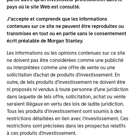
are the property of their respective owners. The information
pays où le site Web est consulté.
on this website has not been authorized, sponsored, or
otherwise approved by such owners. By clicking on any
J’accepte et comprends que les informations
links shown here, you agree that you are navigating to a
contenues sur ce site ne peuvent être reproduites ou
third party site. We are providing these hyperlinks to you
only as a convenience and the inclusion of any hyperlink is
transmises en tout ou en partie sans le consentement
not and does not imply any endorsement, approval,
écrit préalable de Morgan Stanley.
investigation, verification or monitoring by us of any
information contained in any hyperlinked site. In no event
Les informations ou les opinions contenues sur ce site
shall we be responsible for the information contained on
ne doivent pas être considérées comme une publicité
the site or your use of such site.
ou interprétées comme une offre de vente ou une
sollicitation d'achat de produits d'investissement. En
outre, de tels produits d’investissement ne doivent être
ni proposés ni vendus à toute personne d’une juridiction
dans laquelle de tels offre, sollicitation, achat ou vente
seraient illégaux en vertu des lois de ladite juridiction.
Tous les produits d’investissement sont soumis à des
restrictions détaillées en lien avec l'investissement. Ces
restrictions sont précisées dans les prospectus relatifs
à ces produits d'investissement.