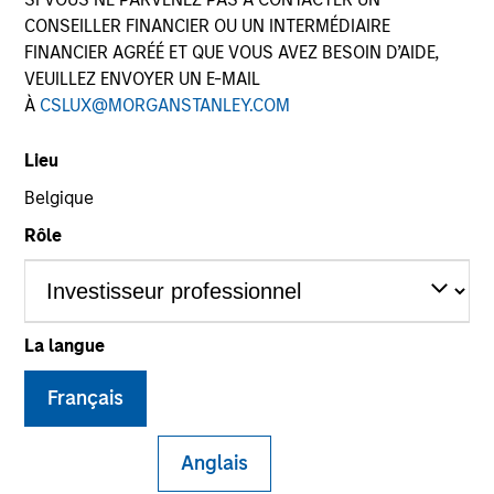
CONSEILLER FINANCIER OU UN INTERMÉDIAIRE
FINANCIER AGRÉÉ ET QUE VOUS AVEZ BESOIN D’AIDE,
VEUILLEZ ENVOYER UN E-MAIL
SECTOR
À
CSLUX@MORGANSTANLEY.COM
Services
Lieu
Belgique
COUNTRY
China
Rôle
La langue
Invested on
Feb 2017
Français
Transaction Type
Minority
Anglais