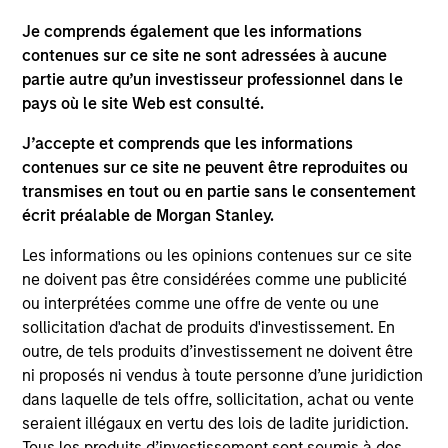
on this website has not been authorized, sponsored, or
otherwise approved by such owners. By clicking on any
Je comprends également que les informations
links shown here, you agree that you are navigating to a
contenues sur ce site ne sont adressées à aucune
third party site. We are providing these hyperlinks to you
partie autre qu’un investisseur professionnel dans le
only as a convenience and the inclusion of any hyperlink is
not and does not imply any endorsement, approval,
pays où le site Web est consulté.
investigation, verification or monitoring by us of any
information contained in any hyperlinked site. In no event
J’accepte et comprends que les informations
shall we be responsible for the information contained on
contenues sur ce site ne peuvent être reproduites ou
the site or your use of such site.
transmises en tout ou en partie sans le consentement
écrit préalable de Morgan Stanley.
Les informations ou les opinions contenues sur ce site
ne doivent pas être considérées comme une publicité
ou interprétées comme une offre de vente ou une
sollicitation d'achat de produits d'investissement. En
outre, de tels produits d’investissement ne doivent être
ni proposés ni vendus à toute personne d’une juridiction
dans laquelle de tels offre, sollicitation, achat ou vente
seraient illégaux en vertu des lois de ladite juridiction.
Tous les produits d’investissement sont soumis à des