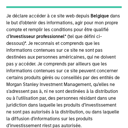
Shanghai KNX is a human resources consulting and
management training company.
Je déclare accéder à ce site web depuis
Belgique
dans
View Site
le but d’obtenir des informations, agir pour mon propre
compte et remplir les conditions pour être qualifié
Investment Team
d’
Investisseur professionnel
* (tel que défini ci-
Morgan Stanley Private Equity Asia
dessous)*. Je reconnais et comprends que les
informations contenues sur ce site ne sont pas
destinées aux personnes américaines, qui ne doivent
pas y accéder. Je comprends par ailleurs que les
informations contenues sur ce site peuvent concerner
certains produits gérés ou conseillés par des entités de
Morgan Stanley Investment Management, qu’elles ne
s'adressent pas à, ni ne sont destinées à la distribution
As of July 25, 2025. The above is provided for informational
ou à l'utilisation par, des personnes résidant dans une
and educational purposes only. There is no guarantee that
juridiction dans laquelle les produits d’investissement
the investment mentioned resulted in positive performance
ne sont pas autorisés à la distribution, ou dans laquelle
(for realized holdings), or will perform well in the future (for
current holdings). The trademarks and service marks above
la diffusion d'informations sur les produits
are the property of their respective owners. The information
d’investissement n'est pas autorisée.