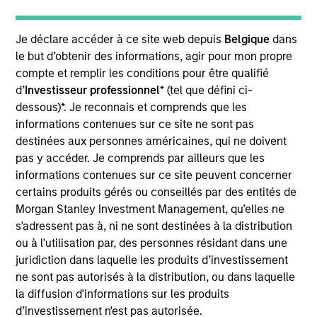
AMTD is a leading full-fledged securities service
platform and cross-border investment bank in Asia
Je déclare accéder à ce site web depuis
Belgique
dans
as well as the largest local asset management and
le but d’obtenir des informations, agir pour mon propre
corporate insurance brokerage firm in Hong Kong.
compte et remplir les conditions pour être qualifié
d’
Investisseur professionnel
* (tel que défini ci-
View Site
dessous)*. Je reconnais et comprends que les
Investment Team
informations contenues sur ce site ne sont pas
Morgan Stanley Private Equity Asia
destinées aux personnes américaines, qui ne doivent
pas y accéder. Je comprends par ailleurs que les
informations contenues sur ce site peuvent concerner
certains produits gérés ou conseillés par des entités de
Morgan Stanley Investment Management, qu’elles ne
s'adressent pas à, ni ne sont destinées à la distribution
ou à l'utilisation par, des personnes résidant dans une
juridiction dans laquelle les produits d’investissement
ne sont pas autorisés à la distribution, ou dans laquelle
As of July 25, 2025. The above is provided for informational
and educational purposes only. There is no guarantee that
la diffusion d'informations sur les produits
the investment mentioned resulted in positive performance
d’investissement n'est pas autorisée.