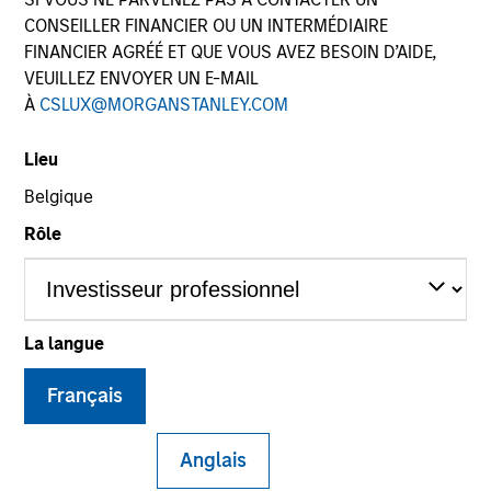
CONSEILLER FINANCIER OU UN INTERMÉDIAIRE
FINANCIER AGRÉÉ ET QUE VOUS AVEZ BESOIN D’AIDE,
VEUILLEZ ENVOYER UN E-MAIL
SECTOR
À
CSLUX@MORGANSTANLEY.COM
Financial Services
Lieu
Belgique
COUNTRY
China
Rôle
La langue
Invested on
Oct 2014
Français
Transaction Type
Control
Anglais