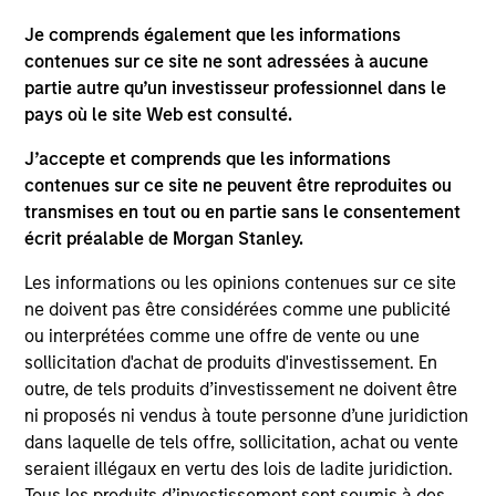
(for realized holdings), or will perform well in the future (for
current holdings). The trademarks and service marks above
Je comprends également que les informations
are the property of their respective owners. The information
contenues sur ce site ne sont adressées à aucune
on this website has not been authorized, sponsored, or
otherwise approved by such owners. By clicking on any
partie autre qu’un investisseur professionnel dans le
links shown here, you agree that you are navigating to a
pays où le site Web est consulté.
third party site. We are providing these hyperlinks to you
only as a convenience and the inclusion of any hyperlink is
J’accepte et comprends que les informations
not and does not imply any endorsement, approval,
contenues sur ce site ne peuvent être reproduites ou
investigation, verification or monitoring by us of any
transmises en tout ou en partie sans le consentement
information contained in any hyperlinked site. In no event
shall we be responsible for the information contained on
écrit préalable de Morgan Stanley.
the site or your use of such site.
Les informations ou les opinions contenues sur ce site
ne doivent pas être considérées comme une publicité
ou interprétées comme une offre de vente ou une
sollicitation d'achat de produits d'investissement. En
outre, de tels produits d’investissement ne doivent être
ni proposés ni vendus à toute personne d’une juridiction
dans laquelle de tels offre, sollicitation, achat ou vente
seraient illégaux en vertu des lois de ladite juridiction.
Tous les produits d’investissement sont soumis à des