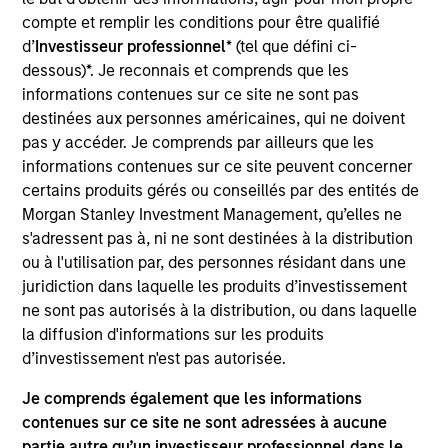
Founded in 2005 and headquartered in Chengdu,
compte et remplir les conditions pour être qualifié
China Showyu is a leading aesthetic services
d’
Investisseur professionnel
* (tel que défini ci-
provider.
dessous)*. Je reconnais et comprends que les
Investment Team
informations contenues sur ce site ne sont pas
Morgan Stanley Private Equity Asia
destinées aux personnes américaines, qui ne doivent
pas y accéder. Je comprends par ailleurs que les
informations contenues sur ce site peuvent concerner
certains produits gérés ou conseillés par des entités de
Morgan Stanley Investment Management, qu’elles ne
s'adressent pas à, ni ne sont destinées à la distribution
As of July 25, 2025. The above is provided for informational
ou à l'utilisation par, des personnes résidant dans une
and educational purposes only. There is no guarantee that
the investment mentioned resulted in positive performance
juridiction dans laquelle les produits d’investissement
(for realized holdings), or will perform well in the future (for
ne sont pas autorisés à la distribution, ou dans laquelle
current holdings). The trademarks and service marks above
la diffusion d'informations sur les produits
are the property of their respective owners. The information
d’investissement n'est pas autorisée.
on this website has not been authorized, sponsored, or
otherwise approved by such owners. By clicking on any
Je comprends également que les informations
links shown here, you agree that you are navigating to a
third party site. We are providing these hyperlinks to you
contenues sur ce site ne sont adressées à aucune
only as a convenience and the inclusion of any hyperlink is
partie autre qu’un investisseur professionnel dans le