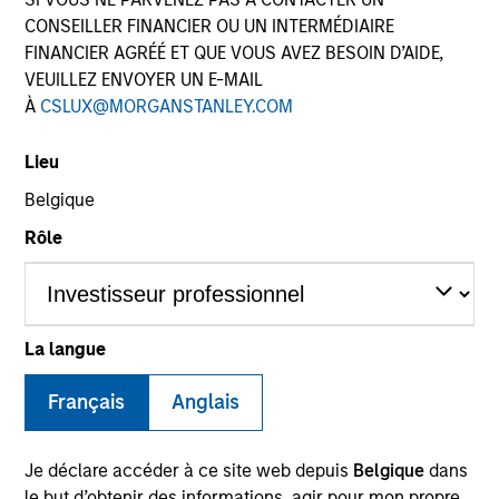
CONSEILLER FINANCIER OU UN INTERMÉDIAIRE
FINANCIER AGRÉÉ ET QUE VOUS AVEZ BESOIN D’AIDE,
VEUILLEZ ENVOYER UN E-MAIL
SECTOR
À
CSLUX@MORGANSTANLEY.COM
Consumer
Lieu
Belgique
COUNTRY
China
Rôle
La langue
Invested on
Nov 2016
Français
Anglais
Transaction Type
Minority
Je déclare accéder à ce site web depuis
Belgique
dans
le but d’obtenir des informations, agir pour mon propre