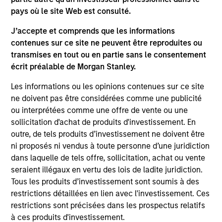
not and does not imply any endorsement, approval,
pays où le site Web est consulté.
investigation, verification or monitoring by us of any
information contained in any hyperlinked site. In no event
J’accepte et comprends que les informations
shall we be responsible for the information contained on
the site or your use of such site.
contenues sur ce site ne peuvent être reproduites ou
transmises en tout ou en partie sans le consentement
écrit préalable de Morgan Stanley.
Les informations ou les opinions contenues sur ce site
ne doivent pas être considérées comme une publicité
ou interprétées comme une offre de vente ou une
sollicitation d'achat de produits d'investissement. En
outre, de tels produits d’investissement ne doivent être
ni proposés ni vendus à toute personne d’une juridiction
dans laquelle de tels offre, sollicitation, achat ou vente
seraient illégaux en vertu des lois de ladite juridiction.
Tous les produits d’investissement sont soumis à des
Morgan Stanley
restrictions détaillées en lien avec l'investissement. Ces
Morgan Stanley Careers
restrictions sont précisées dans les prospectus relatifs
à ces produits d'investissement.